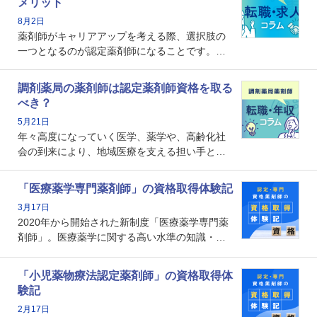
メリット
8月2日
薬剤師がキャリアアップを考える際、選択肢の
一つとなるのが認定薬剤師になることです。し
かし、「認定薬剤師は取得しても意味がない」
という声を聞いたことがあるかもしれません。
調剤薬局の薬剤師は認定薬剤師資格を取る
本記事では、認定薬剤師が「意味ない」といわ
べき？
れる理由や、取得するメリット、年収・キャリ
5月21日
アへの影響を解説します。
年々高度になっていく医学、薬学や、高齢化社
会の到来により、地域医療を支える担い手とし
ての薬剤師の存在がクローズアップされるなか
で、重要度が増しているのが認定薬剤師という
「医療薬学専門薬剤師」の資格取得体験記
資格です。認定薬剤師とはいったいどんな資格
3月17日
なのでしょうか。それを取得するとどのような
2020年から開始された新制度「医療薬学専門薬
メリットがあるのでしょうか。
剤師」。医療薬学に関する高い水準の知識・技
能を備えた薬剤師の養成を目的としており、薬
剤師としての専門性を示す客観的な根拠の一つ
「小児薬物療法認定薬剤師」の資格取得体
となります。取得要件は多岐に渡り、審査も複
験記
数回ありますが、患者さんに対して一定の能力
2月17日
の証明になる資格と言えます。