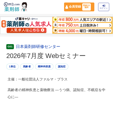
登録1分
会員登録
無料
ログイン
日本薬剤師研修センター
G01
2026年7月度 Webセミナー
1単位
高齢者
精神科疾患
認知症
主催：一般社団法人ファルマ・プラス
高齢者の精神疾患と薬物療法 —うつ病、認知症、不眠症を中
心に—