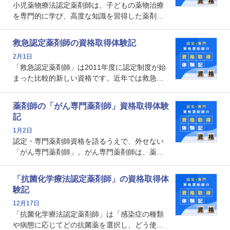
小児薬物療法認定薬剤師は、子どもの薬物治療
を専門的に学び、高度な知識を習得した薬剤師
です。子どもの発達段階における身体的特徴
や、特有の疾患、心理状況を理解し、専門性を
救急認定薬剤師の資格取得体験記
深めることで、子どもとその保護者に寄り添え
2月1日
る存在です。今回はそんな小児薬物療法認定薬
「救急認定薬剤師」は2011年度に認定制度が始
剤師の取得体験記をご紹介します。
まった比較的新しい資格です。近年では救急病
棟に薬剤師を配置する病院が増えてきているこ
とから、救急認定薬剤師を目指す病院薬剤師も
薬剤師の「がん専門薬剤師」資格取得体験
増えているのではないでしょうか。今回はそん
記
な救急認定薬剤師の取得体験記をご紹介しま
1月2日
す。
認定・専門薬剤師資格を語るうえで、外せない
「がん専門薬剤師」。がん専門薬剤師は、薬剤
師として初めて医療法上広告が可能な専門性に
関する資格として、2009年に発足しました。薬
「抗菌化学療法認定薬剤師」の資格取得体
剤師の専門性を活かして高度化するがん医療に
験記
貢献する姿は、今も病院薬剤師にとって一目置
12月17日
かれる存在です。
「抗菌化学療法認定薬剤師」は「感染症の種類
や病態に応じてどの抗菌薬を選択し、どう使っ