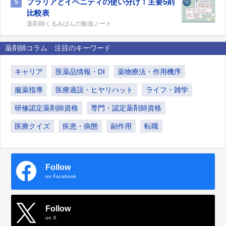
プラリアとイベニティの使い分け！主要5剤
5
比較表
薬剤師くるみぱんの勉強ノート
薬剤師コラム 注目のキーワード
キャリア
医薬品情報・DI
薬物療法・作用機序
服薬指導
医療過誤・ヒヤリハット
ライフ・雑学
研修認定薬剤師資格
専門・認定薬剤師資格
医療クイズ
疾患・病態
副作用
転職
Follow
on Facebook
Follow
on X