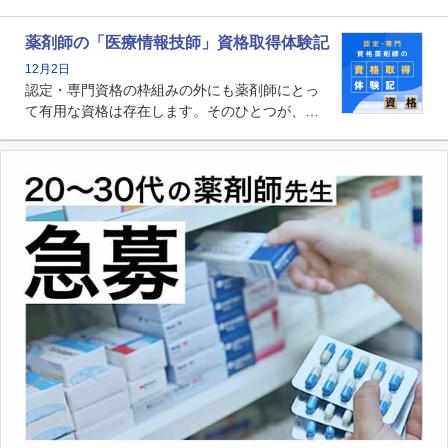
たらいいのか」まで踏み込んで提案・実践でき
る薬剤師です。現在、感染防止対策加算の施設
薬剤師の「医療情報技師」資格取得体験記
基準に専任の薬剤師配置が挙げられており、今
12月2日
後は感染症領域で薬剤師に、より多くの役割が
認定・専門資格の枠組みの外にも薬剤師にとっ
求められる可能性もあります。
て有用な資格は存在します。そのひとつが、
「医療情報技師」です。患者の病歴、経過、検
査データ、投薬歴など非常に多岐にわたる医療
データを利活用し、またシステム管理できるこ
とは、病院薬剤師を中心に大きな武器になりま
す。