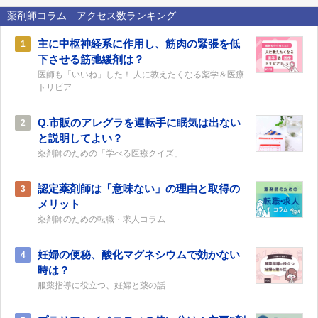
薬剤師コラム アクセス数ランキング
主に中枢神経系に作用し、筋肉の緊張を低
1
下させる筋弛緩剤は？
医師も「いいね」した！ 人に教えたくなる薬学＆医療
トリビア
Q.市販のアレグラを運転手に眠気は出ない
2
と説明してよい？
薬剤師のための「学べる医療クイズ」
認定薬剤師は「意味ない」の理由と取得の
3
メリット
薬剤師のための転職・求人コラム
妊婦の便秘、酸化マグネシウムで効かない
4
時は？
服薬指導に役立つ、妊婦と薬の話