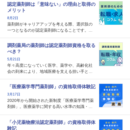
認定薬剤師は「意味ない」の理由と取得の
メリット
8月2日
薬剤師がキャリアアップを考える際、選択肢の
一つとなるのが認定薬剤師になることです。し
かし、「認定薬剤師は取得しても意味がない」
という声を聞いたことがあるかもしれません。
調剤薬局の薬剤師は認定薬剤師資格を取る
本記事では、認定薬剤師が「意味ない」といわ
べき？
れる理由や、取得するメリット、年収・キャリ
5月21日
アへの影響を解説します。
年々高度になっていく医学、薬学や、高齢化社
会の到来により、地域医療を支える担い手とし
ての薬剤師の存在がクローズアップされるなか
で、重要度が増しているのが認定薬剤師という
「医療薬学専門薬剤師」の資格取得体験記
資格です。認定薬剤師とはいったいどんな資格
3月17日
なのでしょうか。それを取得するとどのような
2020年から開始された新制度「医療薬学専門薬
メリットがあるのでしょうか。
剤師」。医療薬学に関する高い水準の知識・技
能を備えた薬剤師の養成を目的としており、薬
剤師としての専門性を示す客観的な根拠の一つ
「小児薬物療法認定薬剤師」の資格取得体
となります。取得要件は多岐に渡り、審査も複
験記