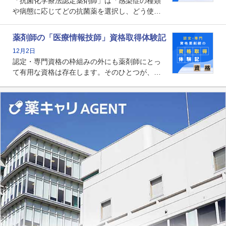
「抗菌化学療法認定薬剤師」は「感染症の種類
や病態に応じてどの抗菌薬を選択し、どう使っ
たらいいのか」まで踏み込んで提案・実践でき
る薬剤師です。現在、感染防止対策加算の施設
薬剤師の「医療情報技師」資格取得体験記
基準に専任の薬剤師配置が挙げられており、今
12月2日
後は感染症領域で薬剤師に、より多くの役割が
認定・専門資格の枠組みの外にも薬剤師にとっ
求められる可能性もあります。
て有用な資格は存在します。そのひとつが、
「医療情報技師」です。患者の病歴、経過、検
査データ、投薬歴など非常に多岐にわたる医療
データを利活用し、またシステム管理できるこ
とは、病院薬剤師を中心に大きな武器になりま
す。