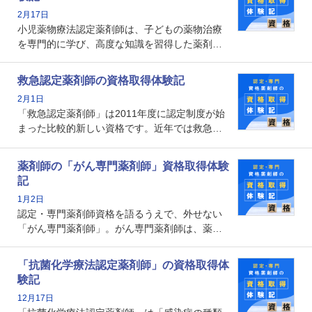
数回ありますが、患者さんに対して一定の能力
2月17日
の証明になる資格と言えます。
小児薬物療法認定薬剤師は、子どもの薬物治療
を専門的に学び、高度な知識を習得した薬剤師
です。子どもの発達段階における身体的特徴
や、特有の疾患、心理状況を理解し、専門性を
救急認定薬剤師の資格取得体験記
深めることで、子どもとその保護者に寄り添え
2月1日
る存在です。今回はそんな小児薬物療法認定薬
「救急認定薬剤師」は2011年度に認定制度が始
剤師の取得体験記をご紹介します。
まった比較的新しい資格です。近年では救急病
棟に薬剤師を配置する病院が増えてきているこ
とから、救急認定薬剤師を目指す病院薬剤師も
薬剤師の「がん専門薬剤師」資格取得体験
増えているのではないでしょうか。今回はそん
記
な救急認定薬剤師の取得体験記をご紹介しま
1月2日
す。
認定・専門薬剤師資格を語るうえで、外せない
「がん専門薬剤師」。がん専門薬剤師は、薬剤
師として初めて医療法上広告が可能な専門性に
関する資格として、2009年に発足しました。薬
「抗菌化学療法認定薬剤師」の資格取得体
剤師の専門性を活かして高度化するがん医療に
験記
貢献する姿は、今も病院薬剤師にとって一目置
12月17日
かれる存在です。