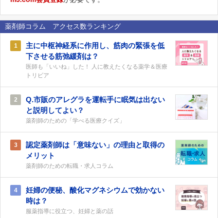
薬剤師コラム アクセス数ランキング
主に中枢神経系に作用し、筋肉の緊張を低
1
下させる筋弛緩剤は？
医師も「いいね」した！ 人に教えたくなる薬学＆医療
トリビア
Q.市販のアレグラを運転手に眠気は出ない
2
と説明してよい？
薬剤師のための「学べる医療クイズ」
認定薬剤師は「意味ない」の理由と取得の
3
メリット
薬剤師のための転職・求人コラム
妊婦の便秘、酸化マグネシウムで効かない
4
時は？
服薬指導に役立つ、妊婦と薬の話