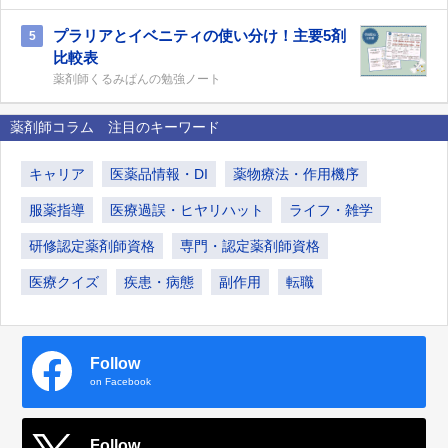
プラリアとイベニティの使い分け！主要5剤
5
比較表
薬剤師くるみぱんの勉強ノート
薬剤師コラム 注目のキーワード
キャリア
医薬品情報・DI
薬物療法・作用機序
服薬指導
医療過誤・ヒヤリハット
ライフ・雑学
研修認定薬剤師資格
専門・認定薬剤師資格
医療クイズ
疾患・病態
副作用
転職
Follow
on Facebook
Follow