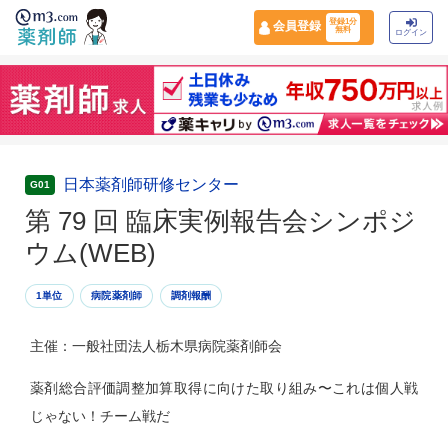
登録1分
会員登録
無料
ログイン
日本薬剤師研修センター
G01
第 79 回 臨床実例報告会シンポジ
ウム(WEB)
1単位
病院薬剤師
調剤報酬
主催：一般社団法人栃木県病院薬剤師会
薬剤総合評価調整加算取得に向けた取り組み〜これは個人戦
じゃない！チーム戦だ