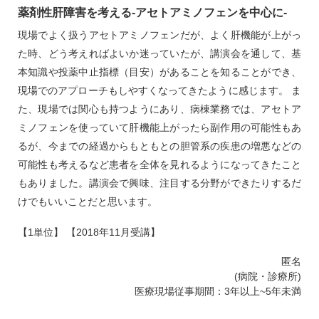
薬剤性肝障害を考える‐アセトアミノフェンを中心に‐
現場でよく扱うアセトアミノフェンだが、よく肝機能が上がっ
た時、どう考えればよいか迷っていたが、講演会を通して、基
本知識や投薬中止指標（目安）があることを知ることができ、
現場でのアプローチもしやすくなってきたように感じます。 ま
た、現場では関心も持つようにあり、病棟業務では、アセトア
ミノフェンを使っていて肝機能上がったら副作用の可能性もあ
るが、今までの経過からもともとの胆管系の疾患の増悪などの
可能性も考えるなど患者を全体を見れるようになってきたこと
もありました。講演会で興味、注目する分野ができたりするだ
けでもいいことだと思います。
【1単位】 【2018年11月受講】
匿名
(病院・診療所)
医療現場従事期間：3年以上~5年未満