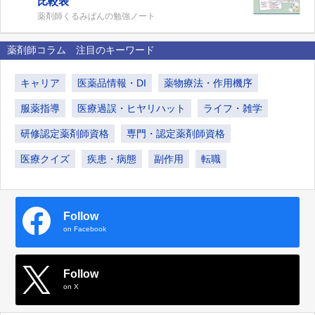
比較表
薬剤師くるみぱんの勉強ノート
薬剤師コラム 注目のキーワード
キャリア
医薬品情報・DI
薬物療法・作用機序
服薬指導
医療過誤・ヒヤリハット
ライフ・雑学
研修認定薬剤師資格
専門・認定薬剤師資格
医療クイズ
疾患・病態
副作用
転職
Follow
on Facebook
Follow
on X