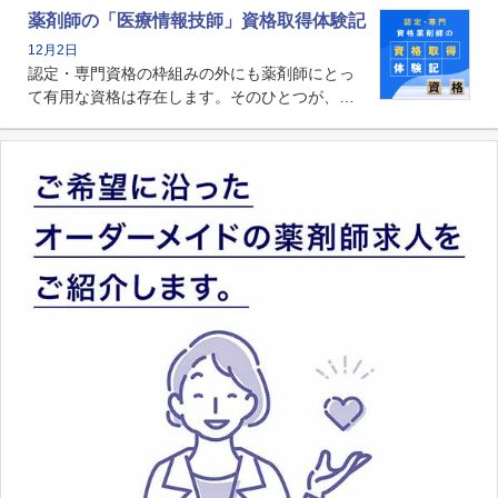
る薬剤師です。現在、感染防止対策加算の施設
薬剤師の「医療情報技師」資格取得体験記
基準に専任の薬剤師配置が挙げられており、今
12月2日
後は感染症領域で薬剤師に、より多くの役割が
認定・専門資格の枠組みの外にも薬剤師にとっ
求められる可能性もあります。
て有用な資格は存在します。そのひとつが、
「医療情報技師」です。患者の病歴、経過、検
査データ、投薬歴など非常に多岐にわたる医療
データを利活用し、またシステム管理できるこ
とは、病院薬剤師を中心に大きな武器になりま
す。