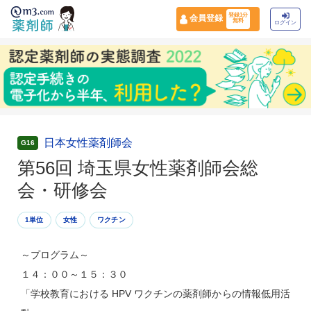
登録1分
会員登録
無料
ログイン
日本女性薬剤師会
G16
第56回 埼玉県女性薬剤師会総
会・研修会
1単位
女性
ワクチン
～プログラム～
１４：００～１５：３０
「学校教育における HPV ワクチンの薬剤師からの情報低用活