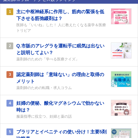
主に中枢神経系に作用し、筋肉の緊張を低
1
下させる筋弛緩剤は？
医師も「いいね」した！ 人に教えたくなる薬学＆医療
トリビア
Q.市販のアレグラを運転手に眠気は出ない
2
と説明してよい？
薬剤師のための「学べる医療クイズ」
認定薬剤師は「意味ない」の理由と取得の
3
メリット
薬剤師のための転職・求人コラム
妊婦の便秘、酸化マグネシウムで効かない
4
時は？
服薬指導に役立つ、妊婦と薬の話
プラリアとイベニティの使い分け！主要5剤
5