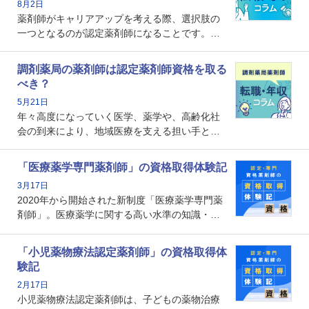
8月2日
薬剤師がキャリアアップを考える際、選択肢の
一つとなるのが認定薬剤師になることです。し
かし、「認定薬剤師は取得しても意味がない」
という声を聞いたことがあるかもしれません。
調剤薬局の薬剤師は認定薬剤師資格を取る
本記事では、認定薬剤師が「意味ない」といわ
べき？
れる理由や、取得するメリット、年収・キャリ
5月21日
アへの影響を解説します。
年々高度になっていく医学、薬学や、高齢化社
会の到来により、地域医療を支える担い手とし
ての薬剤師の存在がクローズアップされるなか
で、重要度が増しているのが認定薬剤師という
「医療薬学専門薬剤師」の資格取得体験記
資格です。認定薬剤師とはいったいどんな資格
3月17日
なのでしょうか。それを取得するとどのような
2020年から開始された新制度「医療薬学専門薬
メリットがあるのでしょうか。
剤師」。医療薬学に関する高い水準の知識・技
能を備えた薬剤師の養成を目的としており、薬
剤師としての専門性を示す客観的な根拠の一つ
「小児薬物療法認定薬剤師」の資格取得体
となります。取得要件は多岐に渡り、審査も複
験記
数回ありますが、患者さんに対して一定の能力
2月17日
の証明になる資格と言えます。
小児薬物療法認定薬剤師は、子どもの薬物治療