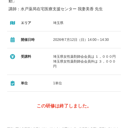
動」
講師：水戸薬局在宅医療支援センター 我妻美香 先生
１４：３０～１５：３０
エリア
埼玉県
「HPV ワクチンの定期接種の現状・課題」
講師：愛和レディスクリニック 院長 上里 忠英 先生
開催日時
2026年7月12日（日）14:00～14:30
受講料
埼玉県女性薬剤師会会員は １，０００円
埼玉県女性薬剤師会会員外は ３，０００
円
単位
1単位
この研修は終了しました。