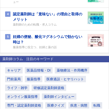
ュー
認定薬剤師は「意味ない」の理由と取得の
4
メリット
薬剤師のための転職・求人コラム
妊婦の便秘、酸化マグネシウムで効かない
5
時は？
服薬指導に役立つ、妊婦と薬の話
薬剤師コラム 注目のキーワード
キャリア
医薬品情報・DI
薬物療法・作用機序
門前薬局
服薬指導
医療過誤・ヒヤリハット
ライフ・雑学
研修認定薬剤師資格
オンライン服薬指導
薬剤師インタビュー
専門・認定薬剤師資格
医療クイズ
疾患・病態
転職