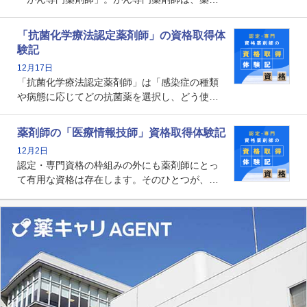
師として初めて医療法上広告が可能な専門性に
関する資格として、2009年に発足しました。薬
「抗菌化学療法認定薬剤師」の資格取得体
剤師の専門性を活かして高度化するがん医療に
験記
貢献する姿は、今も病院薬剤師にとって一目置
12月17日
かれる存在です。
「抗菌化学療法認定薬剤師」は「感染症の種類
や病態に応じてどの抗菌薬を選択し、どう使っ
たらいいのか」まで踏み込んで提案・実践でき
る薬剤師です。現在、感染防止対策加算の施設
薬剤師の「医療情報技師」資格取得体験記
基準に専任の薬剤師配置が挙げられており、今
12月2日
後は感染症領域で薬剤師に、より多くの役割が
認定・専門資格の枠組みの外にも薬剤師にとっ
求められる可能性もあります。
て有用な資格は存在します。そのひとつが、
「医療情報技師」です。患者の病歴、経過、検
査データ、投薬歴など非常に多岐にわたる医療
データを利活用し、またシステム管理できるこ
とは、病院薬剤師を中心に大きな武器になりま
す。