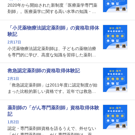
なのでしょうか。それを取得するとどのような
2020年から開始された新制度「医療薬学専門薬
メリットがあるのでしょうか。
剤師」。医療薬学に関する高い水準の知識・技
能を備えた薬剤師の養成を目的としており、薬
剤師としての専門性を示す客観的な根拠の一つ
「小児薬物療法認定薬剤師」の資格取得体
となります。取得要件は多岐に渡り、審査も複
験記
数回ありますが、患者さんに対して一定の能力
2月17日
の証明になる資格と言えます。
小児薬物療法認定薬剤師は、子どもの薬物治療
を専門的に学び、高度な知識を習得した薬剤師
です。子どもの発達段階における身体的特徴
や、特有の疾患、心理状況を理解し、専門性を
救急認定薬剤師の資格取得体験記
深めることで、子どもとその保護者に寄り添え
2月1日
る存在です。今回はそんな小児薬物療法認定薬
「救急認定薬剤師」は2011年度に認定制度が始
剤師の取得体験記をご紹介します。
まった比較的新しい資格です。近年では救急病
棟に薬剤師を配置する病院が増えてきているこ
とから、救急認定薬剤師を目指す病院薬剤師も
薬剤師の「がん専門薬剤師」資格取得体験
増えているのではないでしょうか。今回はそん
記
な救急認定薬剤師の取得体験記をご紹介しま
1月2日
す。
認定・専門薬剤師資格を語るうえで、外せない
「がん専門薬剤師」。がん専門薬剤師は、薬剤