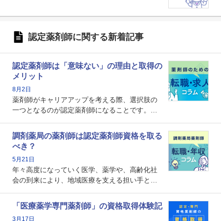
認定薬剤師に関する新着記事
認定薬剤師は「意味ない」の理由と取得の
メリット
8月2日
薬剤師がキャリアアップを考える際、選択肢の
一つとなるのが認定薬剤師になることです。し
かし、「認定薬剤師は取得しても意味がない」
という声を聞いたことがあるかもしれません。
調剤薬局の薬剤師は認定薬剤師資格を取る
本記事では、認定薬剤師が「意味ない」といわ
べき？
れる理由や、取得するメリット、年収・キャリ
5月21日
アへの影響を解説します。
年々高度になっていく医学、薬学や、高齢化社
会の到来により、地域医療を支える担い手とし
ての薬剤師の存在がクローズアップされるなか
で、重要度が増しているのが認定薬剤師という
「医療薬学専門薬剤師」の資格取得体験記
資格です。認定薬剤師とはいったいどんな資格
3月17日