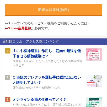
新規会員登録(無料)
m3.comすべてのサービス・機能をご利用いただくには、
m3.com会員登録
が必要です。
薬剤師コラム アクセス数ランキング
主に中枢神経系に作用し、筋肉の緊張を低
1
下させる筋弛緩剤は？
医師も「いいね」した！ 人に教えたくなる薬学＆医療
トリビア
Q.市販のアレグラを運転手に眠気は出ない
2
と説明してよい？
薬剤師のための「学べる医療クイズ」
オンライン薬局の仕事ってどう？
3
やりがいは？働きやすさは？～薬剤師に徹底インタビ