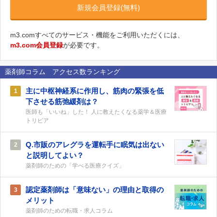
新規会員登録(無料)
m3.comすべてのサービス・機能をご利用いただくには、
m3.com会員登録
が必要です。
薬剤師コラム アクセス数ランキング
主に中枢神経系に作用し、筋肉の緊張を低
1
下させる筋弛緩剤は？
医師も「いいね」した！ 人に教えたくなる薬学＆医療
トリビア
Q.市販のアレグラを運転手に眠気は出ない
2
と説明してよい？
薬剤師のための「学べる医療クイズ」
認定薬剤師は「意味ない」の理由と取得の
3
メリット
薬剤師のための転職・求人コラム