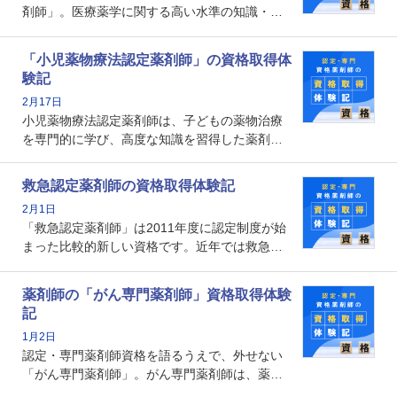
剤師」。医療薬学に関する高い水準の知識・技
能を備えた薬剤師の養成を目的としており、薬
剤師としての専門性を示す客観的な根拠の一つ
「小児薬物療法認定薬剤師」の資格取得体
となります。取得要件は多岐に渡り、審査も複
験記
数回ありますが、患者さんに対して一定の能力
2月17日
の証明になる資格と言えます。
小児薬物療法認定薬剤師は、子どもの薬物治療
を専門的に学び、高度な知識を習得した薬剤師
です。子どもの発達段階における身体的特徴
や、特有の疾患、心理状況を理解し、専門性を
救急認定薬剤師の資格取得体験記
深めることで、子どもとその保護者に寄り添え
2月1日
る存在です。今回はそんな小児薬物療法認定薬
「救急認定薬剤師」は2011年度に認定制度が始
剤師の取得体験記をご紹介します。
まった比較的新しい資格です。近年では救急病
棟に薬剤師を配置する病院が増えてきているこ
とから、救急認定薬剤師を目指す病院薬剤師も
薬剤師の「がん専門薬剤師」資格取得体験
増えているのではないでしょうか。今回はそん
記
な救急認定薬剤師の取得体験記をご紹介しま
1月2日
す。
認定・専門薬剤師資格を語るうえで、外せない
「がん専門薬剤師」。がん専門薬剤師は、薬剤
師として初めて医療法上広告が可能な専門性に