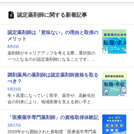
認定薬剤師に関する新着記事
認定薬剤師は「意味ない」の理由と取得の
メリット
8月2日
薬剤師がキャリアアップを考える際、選択肢の
一つとなるのが認定薬剤師になることです。し
かし、「認定薬剤師は取得しても意味がない」
という声を聞いたことがあるかもしれません。
調剤薬局の薬剤師は認定薬剤師資格を取る
本記事では、認定薬剤師が「意味ない」といわ
べき？
れる理由や、取得するメリット、年収・キャリ
5月21日
アへの影響を解説します。
年々高度になっていく医学、薬学や、高齢化社
会の到来により、地域医療を支える担い手とし
ての薬剤師の存在がクローズアップされるなか
で、重要度が増しているのが認定薬剤師という
「医療薬学専門薬剤師」の資格取得体験記
資格です。認定薬剤師とはいったいどんな資格
3月17日
なのでしょうか。それを取得するとどのような
2020年から開始された新制度「医療薬学専門薬
メリットがあるのでしょうか。