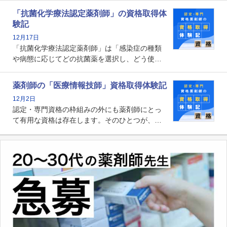
関する資格として、2009年に発足しました。薬
「抗菌化学療法認定薬剤師」の資格取得体
剤師の専門性を活かして高度化するがん医療に
験記
貢献する姿は、今も病院薬剤師にとって一目置
12月17日
かれる存在です。
「抗菌化学療法認定薬剤師」は「感染症の種類
や病態に応じてどの抗菌薬を選択し、どう使っ
たらいいのか」まで踏み込んで提案・実践でき
る薬剤師です。現在、感染防止対策加算の施設
薬剤師の「医療情報技師」資格取得体験記
基準に専任の薬剤師配置が挙げられており、今
12月2日
後は感染症領域で薬剤師に、より多くの役割が
認定・専門資格の枠組みの外にも薬剤師にとっ
求められる可能性もあります。
て有用な資格は存在します。そのひとつが、
「医療情報技師」です。患者の病歴、経過、検
査データ、投薬歴など非常に多岐にわたる医療
データを利活用し、またシステム管理できるこ
とは、病院薬剤師を中心に大きな武器になりま
す。