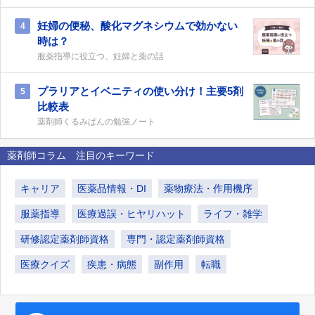
妊婦の便秘、酸化マグネシウムで効かない
4
時は？
服薬指導に役立つ、妊婦と薬の話
プラリアとイベニティの使い分け！主要5剤
5
比較表
薬剤師くるみぱんの勉強ノート
薬剤師コラム 注目のキーワード
キャリア
医薬品情報・DI
薬物療法・作用機序
服薬指導
医療過誤・ヒヤリハット
ライフ・雑学
研修認定薬剤師資格
専門・認定薬剤師資格
医療クイズ
疾患・病態
副作用
転職