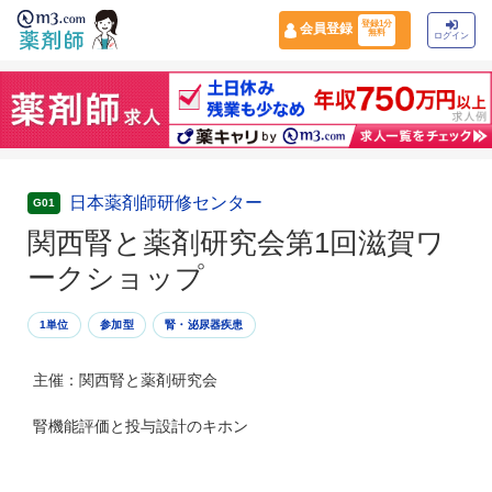
登録1分
会員登録
無料
ログイン
日本薬剤師研修センター
G01
関西腎と薬剤研究会第1回滋賀ワ
ークショップ
1単位
参加型
腎・泌尿器疾患
主催：関西腎と薬剤研究会
腎機能評価と投与設計のキホン