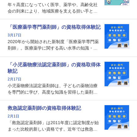
年々高度になっていく医学、薬学や、高齢化社
会の到来により、地域医療を支える担い手とし
ての薬剤師の存在がクローズアップされるなか
で、重要度が増しているのが認定薬剤師という
「医療薬学専門薬剤師」の資格取得体験記
資格です。認定薬剤師とはいったいどんな資格
3月17日
なのでしょうか。それを取得するとどのような
2020年から開始された新制度「医療薬学専門薬
メリットがあるのでしょうか。
剤師」。医療薬学に関する高い水準の知識・技
能を備えた薬剤師の養成を目的としており、薬
剤師としての専門性を示す客観的な根拠の一つ
「小児薬物療法認定薬剤師」の資格取得体
となります。取得要件は多岐に渡り、審査も複
験記
数回ありますが、患者さんに対して一定の能力
2月17日
の証明になる資格と言えます。
小児薬物療法認定薬剤師は、子どもの薬物治療
を専門的に学び、高度な知識を習得した薬剤師
です。子どもの発達段階における身体的特徴
や、特有の疾患、心理状況を理解し、専門性を
救急認定薬剤師の資格取得体験記
深めることで、子どもとその保護者に寄り添え
2月1日
る存在です。今回はそんな小児薬物療法認定薬
「救急認定薬剤師」は2011年度に認定制度が始
剤師の取得体験記をご紹介します。
まった比較的新しい資格です。近年では救急病
棟に薬剤師を配置する病院が増えてきているこ