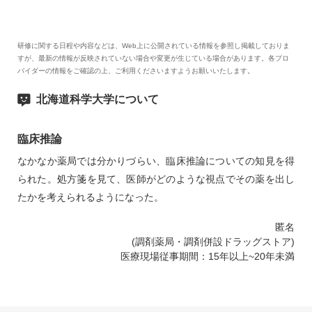
研修に関する日程や内容などは、Web上に公開されている情報を参照し掲載しておりま
すが、最新の情報が反映されていない場合や変更が生じている場合があります。各プロ
バイダーの情報をご確認の上、ご利用くださいますようお願いいたします。
北海道科学大学について
臨床推論
なかなか薬局では分かりづらい、臨床推論についての知見を得
られた。処方箋を見て、医師がどのような視点でその薬を出し
たかを考えられるようになった。
匿名
(調剤薬局・調剤併設ドラッグストア)
医療現場従事期間：15年以上~20年未満