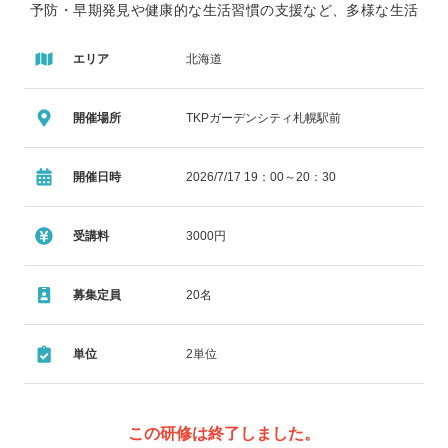
予防・早期発見や健康的な生活習慣の支援など、多様な生活
課題に寄り添う姿勢が求められています。本講演では、海外
エリア
北海道
における薬剤師業務の拡大や臨床研究の成果を紹介しなが
ら、これからの薬剤師に求められる幅広い知識と見識、そし
開催場所
TKPガーデンシティ札幌駅前
て地域社会の中で信頼される専門職としての役割を示しま
す。
開催日時
2026/7/17 19：00～20：30
受講料
3000円
募集定員
20名
単位
2単位
この研修は終了しました。