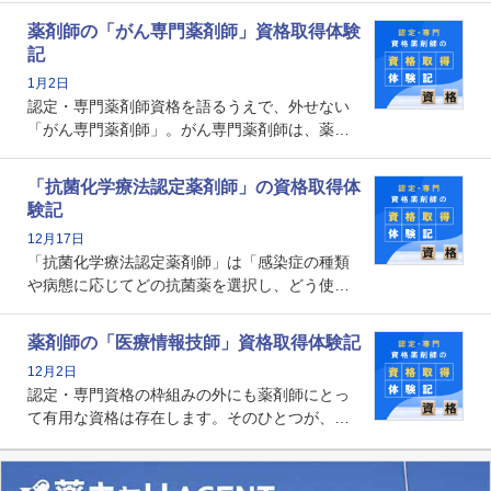
とから、救急認定薬剤師を目指す病院薬剤師も
薬剤師の「がん専門薬剤師」資格取得体験
増えているのではないでしょうか。今回はそん
記
な救急認定薬剤師の取得体験記をご紹介しま
1月2日
す。
認定・専門薬剤師資格を語るうえで、外せない
「がん専門薬剤師」。がん専門薬剤師は、薬剤
師として初めて医療法上広告が可能な専門性に
関する資格として、2009年に発足しました。薬
「抗菌化学療法認定薬剤師」の資格取得体
剤師の専門性を活かして高度化するがん医療に
験記
貢献する姿は、今も病院薬剤師にとって一目置
12月17日
かれる存在です。
「抗菌化学療法認定薬剤師」は「感染症の種類
や病態に応じてどの抗菌薬を選択し、どう使っ
たらいいのか」まで踏み込んで提案・実践でき
る薬剤師です。現在、感染防止対策加算の施設
薬剤師の「医療情報技師」資格取得体験記
基準に専任の薬剤師配置が挙げられており、今
12月2日
後は感染症領域で薬剤師に、より多くの役割が
認定・専門資格の枠組みの外にも薬剤師にとっ
求められる可能性もあります。
て有用な資格は存在します。そのひとつが、
「医療情報技師」です。患者の病歴、経過、検
査データ、投薬歴など非常に多岐にわたる医療
データを利活用し、またシステム管理できるこ