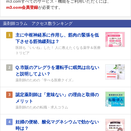
m3.comすべてのサービス・機能をご利用いただくには、
m3.com会員登録
が必要です。
薬剤師コラム アクセス数ランキング
主に中枢神経系に作用し、筋肉の緊張を低
1
下させる筋弛緩剤は？
医師も「いいね」した！ 人に教えたくなる薬学＆医療
トリビア
Q.市販のアレグラを運転手に眠気は出ない
2
と説明してよい？
薬剤師のための「学べる医療クイズ」
認定薬剤師は「意味ない」の理由と取得の
3
メリット
薬剤師のための転職・求人コラム
妊婦の便秘、酸化マグネシウムで効かない
4
時は？