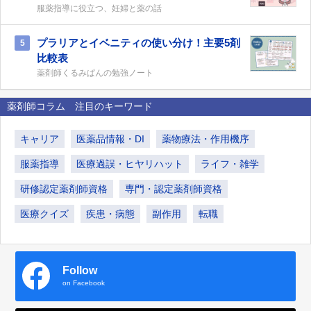
服薬指導に役立つ、妊婦と薬の話
プラリアとイベニティの使い分け！主要5剤
5
比較表
薬剤師くるみぱんの勉強ノート
薬剤師コラム 注目のキーワード
キャリア
医薬品情報・DI
薬物療法・作用機序
服薬指導
医療過誤・ヒヤリハット
ライフ・雑学
研修認定薬剤師資格
専門・認定薬剤師資格
医療クイズ
疾患・病態
副作用
転職
Follow
on Facebook