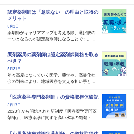
認定薬剤師は「意味ない」の理由と取得の
メリット
8月2日
薬剤師がキャリアアップを考える際、選択肢の
一つとなるのが認定薬剤師になることです。し
かし、「認定薬剤師は取得しても意味がない」
という声を聞いたことがあるかもしれません。
調剤薬局の薬剤師は認定薬剤師資格を取る
本記事では、認定薬剤師が「意味ない」といわ
べき？
れる理由や、取得するメリット、年収・キャリ
5月21日
アへの影響を解説します。
年々高度になっていく医学、薬学や、高齢化社
会の到来により、地域医療を支える担い手とし
ての薬剤師の存在がクローズアップされるなか
で、重要度が増しているのが認定薬剤師という
「医療薬学専門薬剤師」の資格取得体験記
資格です。認定薬剤師とはいったいどんな資格
3月17日
なのでしょうか。それを取得するとどのような
2020年から開始された新制度「医療薬学専門薬
メリットがあるのでしょうか。
剤師」。医療薬学に関する高い水準の知識・技
能を備えた薬剤師の養成を目的としており、薬
剤師としての専門性を示す客観的な根拠の一つ
「小児薬物療法認定薬剤師」の資格取得体