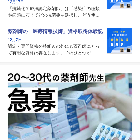
12月17日
かれる存在です。
「抗菌化学療法認定薬剤師」は「感染症の種類
や病態に応じてどの抗菌薬を選択し、どう使っ
たらいいのか」まで踏み込んで提案・実践でき
る薬剤師です。現在、感染防止対策加算の施設
薬剤師の「医療情報技師」資格取得体験記
基準に専任の薬剤師配置が挙げられており、今
12月2日
後は感染症領域で薬剤師に、より多くの役割が
認定・専門資格の枠組みの外にも薬剤師にとっ
求められる可能性もあります。
て有用な資格は存在します。そのひとつが、
「医療情報技師」です。患者の病歴、経過、検
査データ、投薬歴など非常に多岐にわたる医療
データを利活用し、またシステム管理できるこ
とは、病院薬剤師を中心に大きな武器になりま
す。