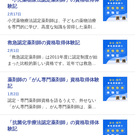
となります。取得要件は多岐に渡り、審査も複
験記
数回ありますが、患者さんに対して一定の能力
2月17日
の証明になる資格と言えます。
小児薬物療法認定薬剤師は、子どもの薬物治療
を専門的に学び、高度な知識を習得した薬剤師
です。子どもの発達段階における身体的特徴
や、特有の疾患、心理状況を理解し、専門性を
救急認定薬剤師の資格取得体験記
深めることで、子どもとその保護者に寄り添え
2月1日
る存在です。今回はそんな小児薬物療法認定薬
「救急認定薬剤師」は2011年度に認定制度が始
剤師の取得体験記をご紹介します。
まった比較的新しい資格です。近年では救急病
棟に薬剤師を配置する病院が増えてきているこ
とから、救急認定薬剤師を目指す病院薬剤師も
薬剤師の「がん専門薬剤師」資格取得体験
増えているのではないでしょうか。今回はそん
記
な救急認定薬剤師の取得体験記をご紹介しま
1月2日
す。
認定・専門薬剤師資格を語るうえで、外せない
「がん専門薬剤師」。がん専門薬剤師は、薬剤
師として初めて医療法上広告が可能な専門性に
関する資格として、2009年に発足しました。薬
「抗菌化学療法認定薬剤師」の資格取得体
剤師の専門性を活かして高度化するがん医療に
験記
貢献する姿は、今も病院薬剤師にとって一目置