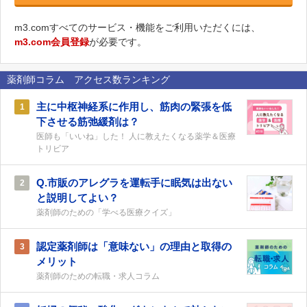
m3.comすべてのサービス・機能をご利用いただくには、
m3.com会員登録
が必要です。
薬剤師コラム アクセス数ランキング
主に中枢神経系に作用し、筋肉の緊張を低
1
下させる筋弛緩剤は？
医師も「いいね」した！ 人に教えたくなる薬学＆医療
トリビア
Q.市販のアレグラを運転手に眠気は出ない
2
と説明してよい？
薬剤師のための「学べる医療クイズ」
認定薬剤師は「意味ない」の理由と取得の
3
メリット
薬剤師のための転職・求人コラム