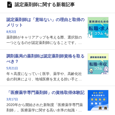
認定薬剤師に関する新着記事
認定薬剤師は「意味ない」の理由と取得の
メリット
8月2日
薬剤師がキャリアアップを考える際、選択肢の
一つとなるのが認定薬剤師になることです。し
かし、「認定薬剤師は取得しても意味がない」
という声を聞いたことがあるかもしれません。
調剤薬局の薬剤師は認定薬剤師資格を取る
本記事では、認定薬剤師が「意味ない」といわ
べき？
れる理由や、取得するメリット、年収・キャリ
5月21日
アへの影響を解説します。
年々高度になっていく医学、薬学や、高齢化社
会の到来により、地域医療を支える担い手とし
ての薬剤師の存在がクローズアップされるなか
で、重要度が増しているのが認定薬剤師という
「医療薬学専門薬剤師」の資格取得体験記
資格です。認定薬剤師とはいったいどんな資格
3月17日
なのでしょうか。それを取得するとどのような
2020年から開始された新制度「医療薬学専門薬
メリットがあるのでしょうか。
剤師」。医療薬学に関する高い水準の知識・技