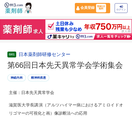
登録1分
会員登録
無料
ログイン
日本薬剤師研修センター
G01
第66回日本先天異常学会学術集会
神経内科
精神科疾患
主催：日本先天異常学会
滋賀医大学長講演（アルツハイマー病におけるアミロイドオ
リゴマーの可視化と画）像診断法への応用