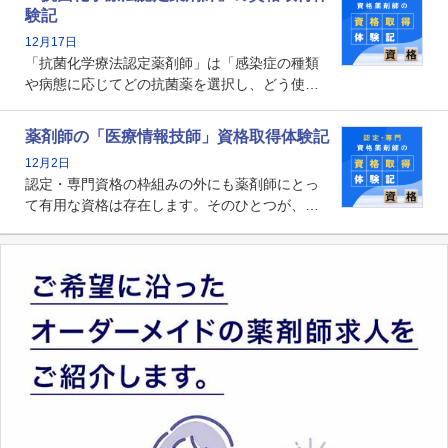
剤師の専門性を活かして高度化するがん医療に
験記
貢献する姿は、今も病院薬剤師にとって一目置
12月17日
かれる存在です。
「抗菌化学療法認定薬剤師」は「感染症の種類
や病態に応じてどの抗菌薬を選択し、どう使っ
たらいいのか」まで踏み込んで提案・実践でき
る薬剤師です。現在、感染防止対策加算の施設
薬剤師の「医療情報技師」資格取得体験記
基準に専任の薬剤師配置が挙げられており、今
12月2日
後は感染症領域で薬剤師に、より多くの役割が
認定・専門資格の枠組みの外にも薬剤師にとっ
求められる可能性もあります。
て有用な資格は存在します。そのひとつが、
「医療情報技師」です。患者の病歴、経過、検
査データ、投薬歴など非常に多岐にわたる医療
データを利活用し、またシステム管理できるこ
とは、病院薬剤師を中心に大きな武器になりま
す。