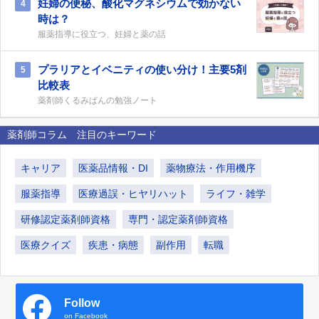
妊婦の便秘、酸化マグネシウムで効かない
4
時は？
服薬指導に役立つ、妊婦と薬の話
プラリアとイベニティの使い分け！主要5剤
5
比較表
薬剤師くるみぱんの勉強ノート
薬剤師コラム 注目のキーワード
キャリア
医薬品情報・DI
薬物療法・作用機序
服薬指導
医療過誤・ヒヤリハット
ライフ・雑学
研修認定薬剤師資格
専門・認定薬剤師資格
医療クイズ
疾患・病態
副作用
転職
Follow
on Facebook