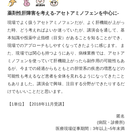
薬剤性肝障害を考える‐アセトアミノフェンを中心に‐
現場でよく扱うアセトアミノフェンだが、よく肝機能が上がっ
た時、どう考えればよいか迷っていたが、講演会を通して、基
本知識や投薬中止指標（目安）があることを知ることができ、
現場でのアプローチもしやすくなってきたように感じます。 ま
た、現場では関心も持つようにあり、病棟業務では、アセトア
ミノフェンを使っていて肝機能上がったら副作用の可能性もあ
るが、今までの経過からもともとの胆管系の疾患の増悪などの
可能性も考えるなど患者を全体を見れるようになってきたこと
もありました。講演会で興味、注目する分野ができたりするだ
けでもいいことだと思います。
【1単位】 【2018年11月受講】
匿名
(病院・診療所)
医療現場従事期間：3年以上~5年未満