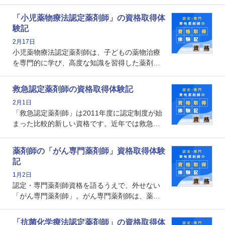
能を備えた薬剤師の養成を目的としており、薬
剤師としての専門性を示す客観的な根拠の一つ
「小児薬物療法認定薬剤師」の資格取得体
となります。取得要件は多岐に渡り、審査も複
験記
数回ありますが、患者さんに対して一定の能力
2月17日
の証明になる資格と言えます。
小児薬物療法認定薬剤師は、子どもの薬物治療
を専門的に学び、高度な知識を習得した薬剤師
です。子どもの発達段階における身体的特徴
や、特有の疾患、心理状況を理解し、専門性を
救急認定薬剤師の資格取得体験記
深めることで、子どもとその保護者に寄り添え
2月1日
る存在です。今回はそんな小児薬物療法認定薬
「救急認定薬剤師」は2011年度に認定制度が始
剤師の取得体験記をご紹介します。
まった比較的新しい資格です。近年では救急病
棟に薬剤師を配置する病院が増えてきているこ
とから、救急認定薬剤師を目指す病院薬剤師も
薬剤師の「がん専門薬剤師」資格取得体験
増えているのではないでしょうか。今回はそん
記
な救急認定薬剤師の取得体験記をご紹介しま
1月2日
す。
認定・専門薬剤師資格を語るうえで、外せない
「がん専門薬剤師」。がん専門薬剤師は、薬剤
師として初めて医療法上広告が可能な専門性に
関する資格として、2009年に発足しました。薬
「抗菌化学療法認定薬剤師」の資格取得体