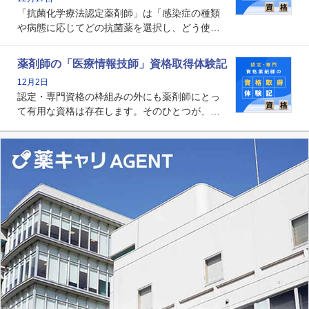
かれる存在です。
「抗菌化学療法認定薬剤師」は「感染症の種類
や病態に応じてどの抗菌薬を選択し、どう使っ
たらいいのか」まで踏み込んで提案・実践でき
る薬剤師です。現在、感染防止対策加算の施設
薬剤師の「医療情報技師」資格取得体験記
基準に専任の薬剤師配置が挙げられており、今
12月2日
後は感染症領域で薬剤師に、より多くの役割が
認定・専門資格の枠組みの外にも薬剤師にとっ
求められる可能性もあります。
て有用な資格は存在します。そのひとつが、
「医療情報技師」です。患者の病歴、経過、検
査データ、投薬歴など非常に多岐にわたる医療
データを利活用し、またシステム管理できるこ
とは、病院薬剤師を中心に大きな武器になりま
す。