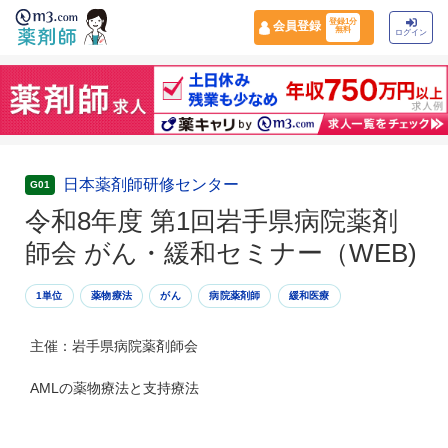
登録1分
会員登録
無料
ログイン
日本薬剤師研修センター
G01
令和8年度 第1回岩手県病院薬剤
師会 がん・緩和セミナー（WEB)
1単位
薬物療法
がん
病院薬剤師
緩和医療
主催：岩手県病院薬剤師会
AMLの薬物療法と支持療法