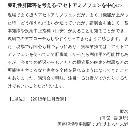
薬剤性肝障害を考える‐アセトアミノフェンを中心に‐
現場でよく扱うアセトアミノフェンだが、よく肝機能が上がっ
た時、どう考えればよいか迷っていたが、講演会を通して、基
本知識や投薬中止指標（目安）があることを知ることができ、
現場でのアプローチもしやすくなってきたように感じます。 ま
た、現場では関心も持つようにあり、病棟業務では、アセトア
ミノフェンを使っていて肝機能上がったら副作用の可能性もあ
るが、今までの経過からもともとの胆管系の疾患の増悪などの
可能性も考えるなど患者を全体を見れるようになってきたこと
もありました。講演会で興味、注目する分野ができたりするだ
けでもいいことだと思います。
【1単位】 【2018年11月受講】
匿名
(病院・診療所)
医療現場従事期間：3年以上~5年未満