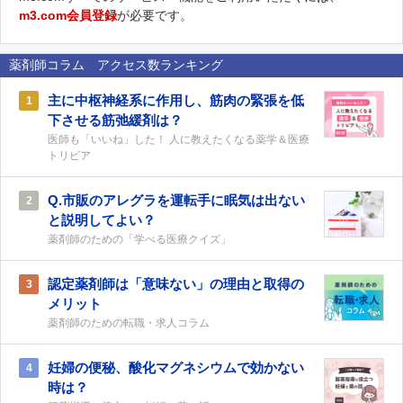
m3.com会員登録
が必要です。
薬剤師コラム アクセス数ランキング
主に中枢神経系に作用し、筋肉の緊張を低
1
下させる筋弛緩剤は？
医師も「いいね」した！ 人に教えたくなる薬学＆医療
トリビア
Q.市販のアレグラを運転手に眠気は出ない
2
と説明してよい？
薬剤師のための「学べる医療クイズ」
認定薬剤師は「意味ない」の理由と取得の
3
メリット
薬剤師のための転職・求人コラム
妊婦の便秘、酸化マグネシウムで効かない
4
時は？