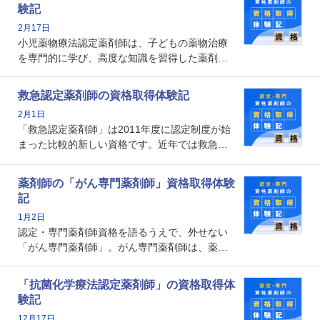
となります。取得要件は多岐に渡り、審査も複
験記
数回ありますが、患者さんに対して一定の能力
2月17日
の証明になる資格と言えます。
小児薬物療法認定薬剤師は、子どもの薬物治療
を専門的に学び、高度な知識を習得した薬剤師
です。子どもの発達段階における身体的特徴
や、特有の疾患、心理状況を理解し、専門性を
救急認定薬剤師の資格取得体験記
深めることで、子どもとその保護者に寄り添え
2月1日
る存在です。今回はそんな小児薬物療法認定薬
「救急認定薬剤師」は2011年度に認定制度が始
剤師の取得体験記をご紹介します。
まった比較的新しい資格です。近年では救急病
棟に薬剤師を配置する病院が増えてきているこ
とから、救急認定薬剤師を目指す病院薬剤師も
薬剤師の「がん専門薬剤師」資格取得体験
増えているのではないでしょうか。今回はそん
記
な救急認定薬剤師の取得体験記をご紹介しま
1月2日
す。
認定・専門薬剤師資格を語るうえで、外せない
「がん専門薬剤師」。がん専門薬剤師は、薬剤
師として初めて医療法上広告が可能な専門性に
関する資格として、2009年に発足しました。薬
「抗菌化学療法認定薬剤師」の資格取得体
剤師の専門性を活かして高度化するがん医療に
験記
貢献する姿は、今も病院薬剤師にとって一目置
12月17日