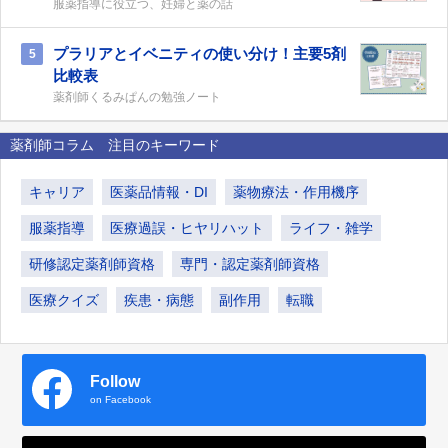
服薬指導に役立つ、妊婦と薬の話
プラリアとイベニティの使い分け！主要5剤
5
比較表
薬剤師くるみぱんの勉強ノート
薬剤師コラム 注目のキーワード
キャリア
医薬品情報・DI
薬物療法・作用機序
服薬指導
医療過誤・ヒヤリハット
ライフ・雑学
研修認定薬剤師資格
専門・認定薬剤師資格
医療クイズ
疾患・病態
副作用
転職
Follow
on Facebook