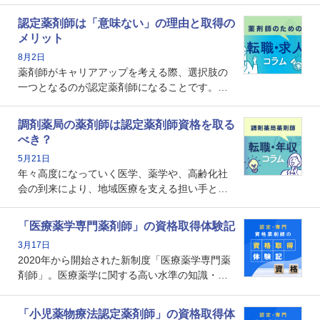
認定薬剤師は「意味ない」の理由と取得の
メリット
8月2日
薬剤師がキャリアアップを考える際、選択肢の
一つとなるのが認定薬剤師になることです。し
かし、「認定薬剤師は取得しても意味がない」
という声を聞いたことがあるかもしれません。
調剤薬局の薬剤師は認定薬剤師資格を取る
本記事では、認定薬剤師が「意味ない」といわ
べき？
れる理由や、取得するメリット、年収・キャリ
5月21日
アへの影響を解説します。
年々高度になっていく医学、薬学や、高齢化社
会の到来により、地域医療を支える担い手とし
ての薬剤師の存在がクローズアップされるなか
で、重要度が増しているのが認定薬剤師という
「医療薬学専門薬剤師」の資格取得体験記
資格です。認定薬剤師とはいったいどんな資格
3月17日
なのでしょうか。それを取得するとどのような
2020年から開始された新制度「医療薬学専門薬
メリットがあるのでしょうか。
剤師」。医療薬学に関する高い水準の知識・技
能を備えた薬剤師の養成を目的としており、薬
剤師としての専門性を示す客観的な根拠の一つ
「小児薬物療法認定薬剤師」の資格取得体