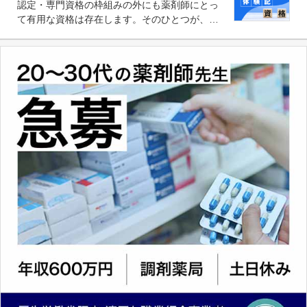
認定・専門資格の枠組みの外にも薬剤師にとっ
求められる可能性もあります。
て有用な資格は存在します。そのひとつが、
「医療情報技師」です。患者の病歴、経過、検
査データ、投薬歴など非常に多岐にわたる医療
データを利活用し、またシステム管理できるこ
とは、病院薬剤師を中心に大きな武器になりま
す。