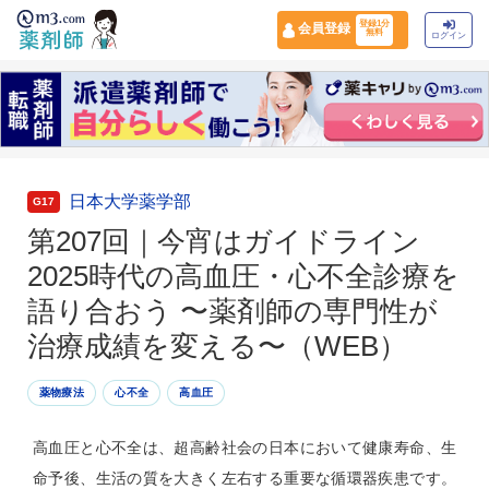
登録1分
会員登録
無料
ログイン
日本大学薬学部
G17
第207回｜今宵はガイドライン
2025時代の高血圧・心不全診療を
語り合おう 〜薬剤師の専門性が
治療成績を変える〜（WEB）
薬物療法
心不全
高血圧
高血圧と心不全は、超高齢社会の日本において健康寿命、生
命予後、生活の質を大きく左右する重要な循環器疾患です。