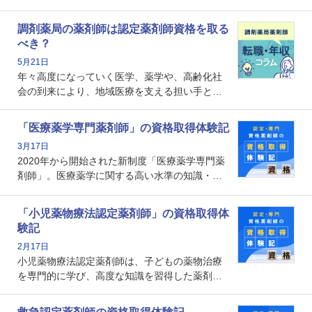
かし、「認定薬剤師は取得しても意味がない」
という声を聞いたことがあるかもしれません。
調剤薬局の薬剤師は認定薬剤師資格を取る
本記事では、認定薬剤師が「意味ない」といわ
べき？
れる理由や、取得するメリット、年収・キャリ
5月21日
アへの影響を解説します。
年々高度になっていく医学、薬学や、高齢化社
会の到来により、地域医療を支える担い手とし
ての薬剤師の存在がクローズアップされるなか
で、重要度が増しているのが認定薬剤師という
「医療薬学専門薬剤師」の資格取得体験記
資格です。認定薬剤師とはいったいどんな資格
3月17日
なのでしょうか。それを取得するとどのような
2020年から開始された新制度「医療薬学専門薬
メリットがあるのでしょうか。
剤師」。医療薬学に関する高い水準の知識・技
能を備えた薬剤師の養成を目的としており、薬
剤師としての専門性を示す客観的な根拠の一つ
「小児薬物療法認定薬剤師」の資格取得体
となります。取得要件は多岐に渡り、審査も複
験記
数回ありますが、患者さんに対して一定の能力
2月17日
の証明になる資格と言えます。
小児薬物療法認定薬剤師は、子どもの薬物治療
を専門的に学び、高度な知識を習得した薬剤師
です。子どもの発達段階における身体的特徴
や、特有の疾患、心理状況を理解し、専門性を