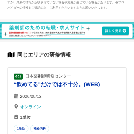
すが、最新の情報が反映されていない場合や変更が生じている場合があります。各プロ
講演では、ガイドラインを「知っている」薬剤師から「使い
バイダーの情報をご確認の上、ご利用くださいますようお願いいたします。
こなす」薬剤師へとアップグレードすることで、医師と薬剤
師が共通言語を持って連携し患者・地域・社会によりよい医
療を届ける道筋を考えます。なお、本講演では演者が実践し
ている生成AIの使い方やプロンプト集も紹介し、日常診療に
おける意思決定支援や情報整理の効率化を通じて、薬剤師の
同じエリアの研修情報
臨床実践を拡張する新たなツールとしての可能性についても
共有します。
日本薬剤師研修センター
G01
“飲めてる”だけでは不十分。(WEB)
2026/08/12
オンライン
1単位
1単位
神経内科