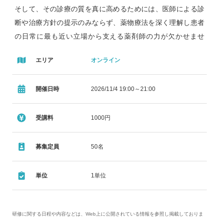
そして、その診療の質を真に高めるためには、医師による診
断や治療方針の提示のみならず、薬物療法を深く理解し患者
の日常に最も近い立場から支える薬剤師の力が欠かせませ
ん。本講演では、「高血圧管理・治療ガイドライン2025」と
エリア
オンライン
「心不全診療ガイドライン2025」を共通の基盤として、高血
圧および心不全診療の最前線を概観しながら、これからの時
開催日時
2026/11/4 19:00～21:00
代に薬剤師が果たすべき役割を実臨床の視点から考えます。
高血圧診療では、単に血圧を下げることにとどまらず、家庭
血圧の活用、アドヒアランス向上、併存疾患への配慮、ポリ
受講料
1000円
ファーマシーへの対応、生活習慣改善支援まで含めた「管
理」の視点がますます重要となっています。
募集定員
50名
心不全診療においても、標準治療の理解だけでなく、導入後
の継続支援、副作用や有害事象の早期把握、服薬指導、患者
単位
1単位
教育、多職種連携が予後改善の鍵を握ります。薬剤師は、処
方薬を安全に供給する専門職にとどまらず、薬物療法の質を
引き上げ、患者ごとの最適解に迫る臨床パートナーです。本
研修に関する日程や内容などは、Web上に公開されている情報を参照し掲載しておりま