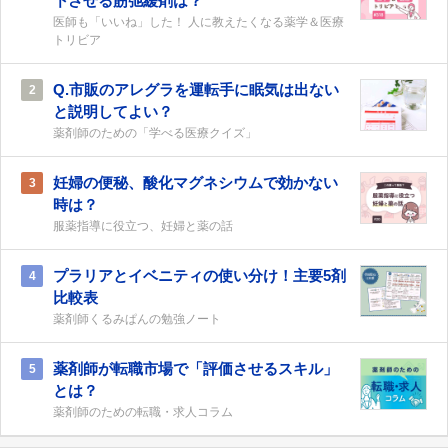
下させる筋弛緩剤は？
医師も「いいね」した！ 人に教えたくなる薬学＆医療
トリビア
Q.市販のアレグラを運転手に眠気は出ない
2
と説明してよい？
薬剤師のための「学べる医療クイズ」
妊婦の便秘、酸化マグネシウムで効かない
3
時は？
服薬指導に役立つ、妊婦と薬の話
プラリアとイベニティの使い分け！主要5剤
4
比較表
薬剤師くるみぱんの勉強ノート
薬剤師が転職市場で「評価させるスキル」
5
とは？
薬剤師のための転職・求人コラム