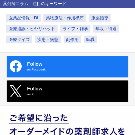
薬剤師コラム 注目のキーワード
医薬品情報・DI
薬物療法・作用機序
服薬指導
医療過誤・ヒヤリハット
ライフ・雑学
年収・待遇
医療クイズ
疾患・病態
副作用
転職
Follow
on Facebook
Follow
on X