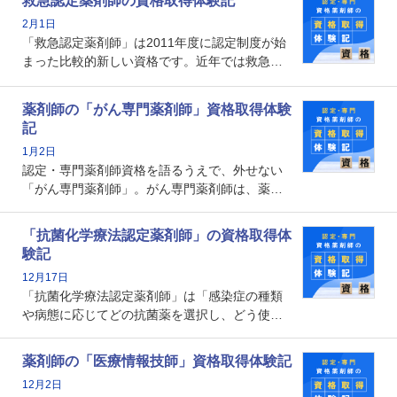
救急認定薬剤師の資格取得体験記
深めることで、子どもとその保護者に寄り添え
2月1日
る存在です。今回はそんな小児薬物療法認定薬
「救急認定薬剤師」は2011年度に認定制度が始
剤師の取得体験記をご紹介します。
まった比較的新しい資格です。近年では救急病
棟に薬剤師を配置する病院が増えてきているこ
とから、救急認定薬剤師を目指す病院薬剤師も
薬剤師の「がん専門薬剤師」資格取得体験
増えているのではないでしょうか。今回はそん
記
な救急認定薬剤師の取得体験記をご紹介しま
1月2日
す。
認定・専門薬剤師資格を語るうえで、外せない
「がん専門薬剤師」。がん専門薬剤師は、薬剤
師として初めて医療法上広告が可能な専門性に
関する資格として、2009年に発足しました。薬
「抗菌化学療法認定薬剤師」の資格取得体
剤師の専門性を活かして高度化するがん医療に
験記
貢献する姿は、今も病院薬剤師にとって一目置
12月17日
かれる存在です。
「抗菌化学療法認定薬剤師」は「感染症の種類
や病態に応じてどの抗菌薬を選択し、どう使っ
たらいいのか」まで踏み込んで提案・実践でき
る薬剤師です。現在、感染防止対策加算の施設
薬剤師の「医療情報技師」資格取得体験記
基準に専任の薬剤師配置が挙げられており、今
12月2日
後は感染症領域で薬剤師に、より多くの役割が