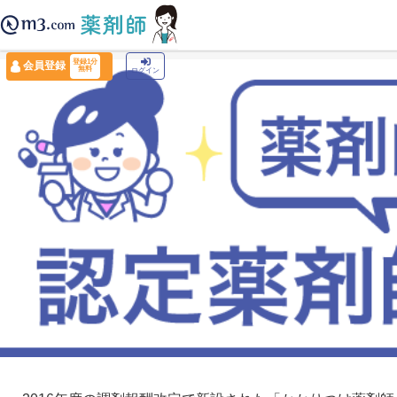
薬剤師トップ
›
認定薬剤師ナビ
›
認定薬剤師の実態調査2020
登録1分
会員登録
無料
ログイン