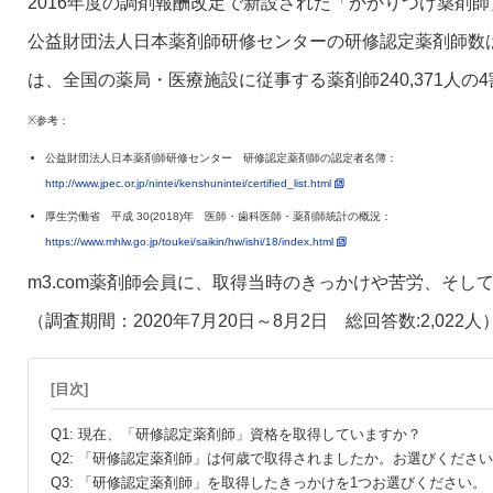
2016年度の調剤報酬改定で新設された「かかりつけ薬剤
公益財団法人日本薬剤師研修センターの研修認定薬剤師数は104
は、全国の薬局・医療施設に従事する薬剤師240,371人
※参考：
公益財団法人日本薬剤師研修センター 研修認定薬剤師の認定者名簿：
http://www.jpec.or.jp/nintei/kenshunintei/certified_list.html
厚生労働省 平成 30(2018)年 医師・歯科医師・薬剤師統計の概況：
https://www.mhlw.go.jp/toukei/saikin/hw/ishi/18/index.html
m3.com薬剤師会員に、取得当時のきっかけや苦労、そ
（調査期間：2020年7月20日～8月2日 総回答数:2,022人
[目次]
Q1: 現在、「研修認定薬剤師」資格を取得していますか？
Q2: 「研修認定薬剤師」は何歳で取得されましたか。お選びくださ
Q3: 「研修認定薬剤師」を取得したきっかけを1つお選びください。