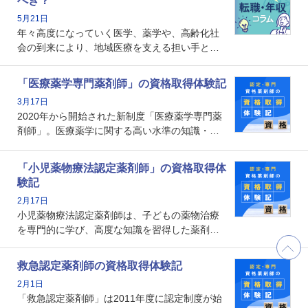
べき？
れる理由や、取得するメリット、年収・キャリ
5月21日
アへの影響を解説します。
年々高度になっていく医学、薬学や、高齢化社
会の到来により、地域医療を支える担い手とし
ての薬剤師の存在がクローズアップされるなか
で、重要度が増しているのが認定薬剤師という
「医療薬学専門薬剤師」の資格取得体験記
資格です。認定薬剤師とはいったいどんな資格
3月17日
なのでしょうか。それを取得するとどのような
2020年から開始された新制度「医療薬学専門薬
メリットがあるのでしょうか。
剤師」。医療薬学に関する高い水準の知識・技
能を備えた薬剤師の養成を目的としており、薬
剤師としての専門性を示す客観的な根拠の一つ
「小児薬物療法認定薬剤師」の資格取得体
となります。取得要件は多岐に渡り、審査も複
験記
数回ありますが、患者さんに対して一定の能力
2月17日
の証明になる資格と言えます。
小児薬物療法認定薬剤師は、子どもの薬物治療
を専門的に学び、高度な知識を習得した薬剤師
です。子どもの発達段階における身体的特徴
や、特有の疾患、心理状況を理解し、専門性を
救急認定薬剤師の資格取得体験記
深めることで、子どもとその保護者に寄り添え
2月1日
る存在です。今回はそんな小児薬物療法認定薬
「救急認定薬剤師」は2011年度に認定制度が始
剤師の取得体験記をご紹介します。