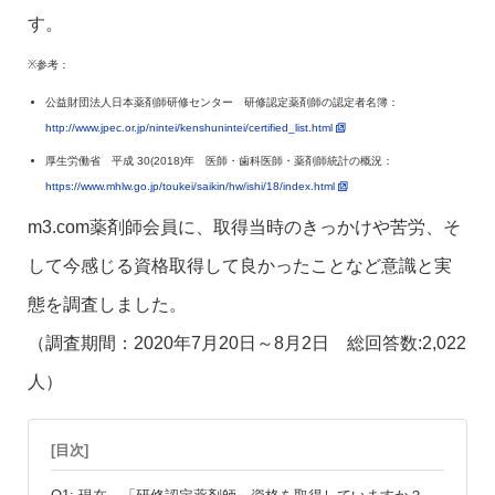
す。
※参考：
公益財団法人日本薬剤師研修センター 研修認定薬剤師の認定者名簿：
http://www.jpec.or.jp/nintei/kenshunintei/certified_list.html
厚生労働省 平成 30(2018)年 医師・歯科医師・薬剤師統計の概況：
https://www.mhlw.go.jp/toukei/saikin/hw/ishi/18/index.html
m3.com薬剤師会員に、取得当時のきっかけや苦労、そ
して今感じる資格取得して良かったことなど意識と実
態を調査しました。
（調査期間：2020年7月20日～8月2日 総回答数:2,022
人）
[目次]