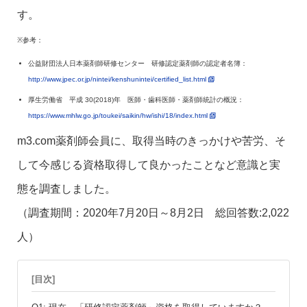
す。
※参考：
公益財団法人日本薬剤師研修センター 研修認定薬剤師の認定者名簿：
http://www.jpec.or.jp/nintei/kenshunintei/certified_list.html
厚生労働省 平成 30(2018)年 医師・歯科医師・薬剤師統計の概況：
https://www.mhlw.go.jp/toukei/saikin/hw/ishi/18/index.html
m3.com薬剤師会員に、取得当時のきっかけや苦労、そ
して今感じる資格取得して良かったことなど意識と実
態を調査しました。
（調査期間：2020年7月20日～8月2日 総回答数:2,022
人）
[目次]