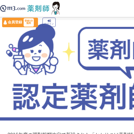
薬剤師トップ
›
認定薬剤師ナビ
›
認定薬剤師の実態調査2020
登録1分
会員登録
無料
ログイン