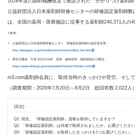
2016年度の調剤報酬改定で新設された「かかりつけ薬剤
公益財団法人日本薬剤師研修センターの研修認定薬剤師数は104
は、全国の薬局・医療施設に従事する薬剤師240,371人
※参考：
公益財団法人日本薬剤師研修センター 研修認定薬剤師の認定者名簿：
http://www.jpec.or.jp/nintei/kenshunintei/certified_list.html
厚生労働省 平成 30(2018)年 医師・歯科医師・薬剤師統計の概況：
https://www.mhlw.go.jp/toukei/saikin/hw/ishi/18/index.html
m3.com薬剤師会員に、取得当時のきっかけや苦労、そ
（調査期間：2020年7月20日～8月2日 総回答数:2,022人
[目次]
Q1: 現在、「研修認定薬剤師」資格を取得していますか？
Q2: 「研修認定薬剤師」は何歳で取得されましたか。お選びくださ
Q3: 「研修認定薬剤師」を取得したきっかけを1つお選びください。