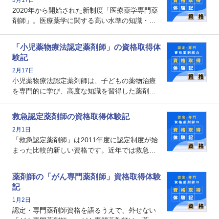
なのでしょうか。それを取得するとどのような
2020年から開始された新制度「医療薬学専門薬
メリットがあるのでしょうか。
剤師」。医療薬学に関する高い水準の知識・技
能を備えた薬剤師の養成を目的としており、薬
剤師としての専門性を示す客観的な根拠の一つ
「小児薬物療法認定薬剤師」の資格取得体
となります。取得要件は多岐に渡り、審査も複
験記
数回ありますが、患者さんに対して一定の能力
2月17日
の証明になる資格と言えます。
小児薬物療法認定薬剤師は、子どもの薬物治療
を専門的に学び、高度な知識を習得した薬剤師
です。子どもの発達段階における身体的特徴
や、特有の疾患、心理状況を理解し、専門性を
救急認定薬剤師の資格取得体験記
深めることで、子どもとその保護者に寄り添え
2月1日
る存在です。今回はそんな小児薬物療法認定薬
「救急認定薬剤師」は2011年度に認定制度が始
剤師の取得体験記をご紹介します。
まった比較的新しい資格です。近年では救急病
棟に薬剤師を配置する病院が増えてきているこ
とから、救急認定薬剤師を目指す病院薬剤師も
薬剤師の「がん専門薬剤師」資格取得体験
増えているのではないでしょうか。今回はそん
記
な救急認定薬剤師の取得体験記をご紹介しま
1月2日
す。
認定・専門薬剤師資格を語るうえで、外せない