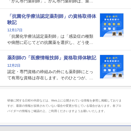
「がん専門薬剤師」。がん専門薬剤師は、薬剤
師として初めて医療法上広告が可能な専門性に
関する資格として、2009年に発足しました。薬
「抗菌化学療法認定薬剤師」の資格取得体
剤師の専門性を活かして高度化するがん医療に
験記
貢献する姿は、今も病院薬剤師にとって一目置
12月17日
かれる存在です。
「抗菌化学療法認定薬剤師」は「感染症の種類
や病態に応じてどの抗菌薬を選択し、どう使っ
たらいいのか」まで踏み込んで提案・実践でき
る薬剤師です。現在、感染防止対策加算の施設
薬剤師の「医療情報技師」資格取得体験記
基準に専任の薬剤師配置が挙げられており、今
12月2日
後は感染症領域で薬剤師に、より多くの役割が
認定・専門資格の枠組みの外にも薬剤師にとっ
求められる可能性もあります。
て有用な資格は存在します。そのひとつが、
「医療情報技師」です。患者の病歴、経過、検
査データ、投薬歴など非常に多岐にわたる医療
データを利活用し、またシステム管理できるこ
研修に関する日程や内容などは、Web上に公開されている情報を参照し掲載しておりま
とは、病院薬剤師を中心に大きな武器になりま
すが、最新の情報が反映されていない場合や変更が生じている場合があります。各プロ
す。
バイダーの情報をご確認の上、ご利用くださいますようお願いいたします。