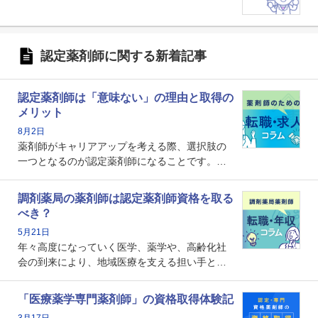
認定薬剤師に関する新着記事
認定薬剤師は「意味ない」の理由と取得の
メリット
8月2日
薬剤師がキャリアアップを考える際、選択肢の
一つとなるのが認定薬剤師になることです。し
かし、「認定薬剤師は取得しても意味がない」
という声を聞いたことがあるかもしれません。
調剤薬局の薬剤師は認定薬剤師資格を取る
本記事では、認定薬剤師が「意味ない」といわ
べき？
れる理由や、取得するメリット、年収・キャリ
5月21日
アへの影響を解説します。
年々高度になっていく医学、薬学や、高齢化社
会の到来により、地域医療を支える担い手とし
ての薬剤師の存在がクローズアップされるなか
で、重要度が増しているのが認定薬剤師という
「医療薬学専門薬剤師」の資格取得体験記
資格です。認定薬剤師とはいったいどんな資格
3月17日