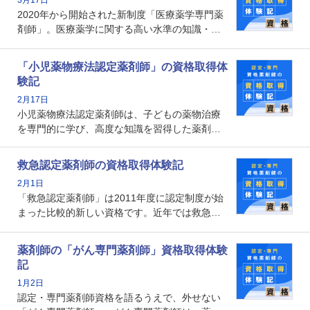
なのでしょうか。それを取得するとどのような
2020年から開始された新制度「医療薬学専門薬
メリットがあるのでしょうか。
剤師」。医療薬学に関する高い水準の知識・技
能を備えた薬剤師の養成を目的としており、薬
剤師としての専門性を示す客観的な根拠の一つ
「小児薬物療法認定薬剤師」の資格取得体
となります。取得要件は多岐に渡り、審査も複
験記
数回ありますが、患者さんに対して一定の能力
2月17日
の証明になる資格と言えます。
小児薬物療法認定薬剤師は、子どもの薬物治療
を専門的に学び、高度な知識を習得した薬剤師
です。子どもの発達段階における身体的特徴
や、特有の疾患、心理状況を理解し、専門性を
救急認定薬剤師の資格取得体験記
深めることで、子どもとその保護者に寄り添え
2月1日
る存在です。今回はそんな小児薬物療法認定薬
「救急認定薬剤師」は2011年度に認定制度が始
剤師の取得体験記をご紹介します。
まった比較的新しい資格です。近年では救急病
棟に薬剤師を配置する病院が増えてきているこ
とから、救急認定薬剤師を目指す病院薬剤師も
薬剤師の「がん専門薬剤師」資格取得体験
増えているのではないでしょうか。今回はそん
記
な救急認定薬剤師の取得体験記をご紹介しま
1月2日
す。
認定・専門薬剤師資格を語るうえで、外せない