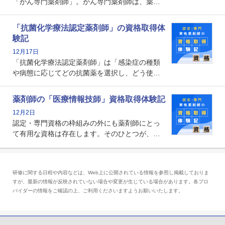
「がん専門薬剤師」。がん専門薬剤師は、薬剤
師として初めて医療法上広告が可能な専門性に
関する資格として、2009年に発足しました。薬
「抗菌化学療法認定薬剤師」の資格取得体
剤師の専門性を活かして高度化するがん医療に
験記
貢献する姿は、今も病院薬剤師にとって一目置
12月17日
かれる存在です。
「抗菌化学療法認定薬剤師」は「感染症の種類
や病態に応じてどの抗菌薬を選択し、どう使っ
たらいいのか」まで踏み込んで提案・実践でき
る薬剤師です。現在、感染防止対策加算の施設
薬剤師の「医療情報技師」資格取得体験記
基準に専任の薬剤師配置が挙げられており、今
12月2日
後は感染症領域で薬剤師に、より多くの役割が
認定・専門資格の枠組みの外にも薬剤師にとっ
求められる可能性もあります。
て有用な資格は存在します。そのひとつが、
「医療情報技師」です。患者の病歴、経過、検
査データ、投薬歴など非常に多岐にわたる医療
データを利活用し、またシステム管理できるこ
研修に関する日程や内容などは、Web上に公開されている情報を参照し掲載しておりま
とは、病院薬剤師を中心に大きな武器になりま
すが、最新の情報が反映されていない場合や変更が生じている場合があります。各プロ
す。
バイダーの情報をご確認の上、ご利用くださいますようお願いいたします。