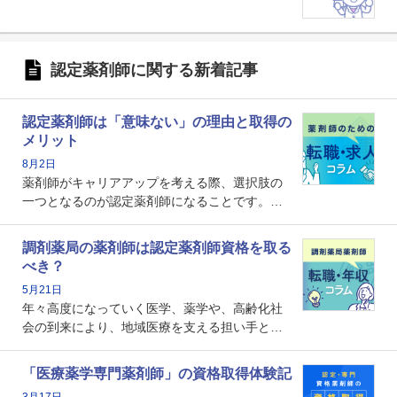
認定薬剤師に関する新着記事
認定薬剤師は「意味ない」の理由と取得の
メリット
8月2日
薬剤師がキャリアアップを考える際、選択肢の
一つとなるのが認定薬剤師になることです。し
かし、「認定薬剤師は取得しても意味がない」
という声を聞いたことがあるかもしれません。
調剤薬局の薬剤師は認定薬剤師資格を取る
本記事では、認定薬剤師が「意味ない」といわ
べき？
れる理由や、取得するメリット、年収・キャリ
5月21日
アへの影響を解説します。
年々高度になっていく医学、薬学や、高齢化社
会の到来により、地域医療を支える担い手とし
ての薬剤師の存在がクローズアップされるなか
で、重要度が増しているのが認定薬剤師という
「医療薬学専門薬剤師」の資格取得体験記
資格です。認定薬剤師とはいったいどんな資格
3月17日