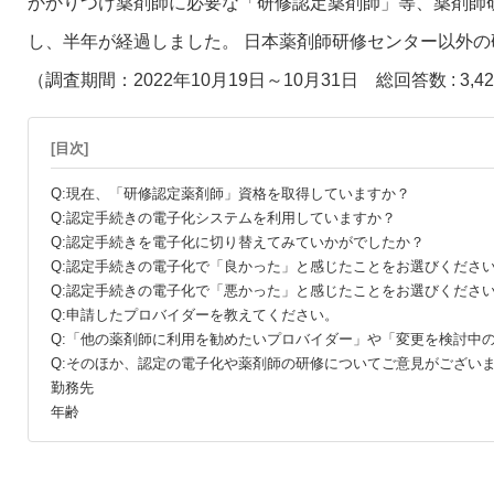
かかりつけ薬剤師に必要な「研修認定薬剤師」等、薬剤師
し、半年が経過しました。 日本薬剤師研修センター以外の
（調査期間：2022年10月19日～10月31日 総回答数 : 3,4
[目次]
Q:現在、「研修認定薬剤師」資格を取得していますか？
Q:認定手続きの電子化システムを利用していますか？
Q:認定手続きを電子化に切り替えてみていかがでしたか？
Q:認定手続きの電子化で「良かった」と感じたことをお選びくださ
Q:認定手続きの電子化で「悪かった」と感じたことをお選びくださ
Q:申請したプロバイダーを教えてください。
Q:「他の薬剤師に利用を勧めたいプロバイダー」や「変更を検討中
Q:そのほか、認定の電子化や薬剤師の研修についてご意見がござい
勤務先
年齢