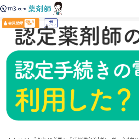
薬剤師トップ
›
認定薬剤師ナビ
›
認定薬剤師の実態調査2022
登録1分
会員登録
無料
ログイン