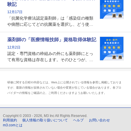
剤師の専門性を活かして高度化するがん医療に
験記
貢献する姿は、今も病院薬剤師にとって一目置
12月17日
かれる存在です。
「抗菌化学療法認定薬剤師」は「感染症の種類
や病態に応じてどの抗菌薬を選択し、どう使っ
たらいいのか」まで踏み込んで提案・実践でき
る薬剤師です。現在、感染防止対策加算の施設
薬剤師の「医療情報技師」資格取得体験記
基準に専任の薬剤師配置が挙げられており、今
12月2日
後は感染症領域で薬剤師に、より多くの役割が
認定・専門資格の枠組みの外にも薬剤師にとっ
求められる可能性もあります。
て有用な資格は存在します。そのひとつが、
「医療情報技師」です。患者の病歴、経過、検
査データ、投薬歴など非常に多岐にわたる医療
データを利活用し、またシステム管理できるこ
研修に関する日程や内容などは、Web上に公開されている情報を参照し掲載しておりま
とは、病院薬剤師を中心に大きな武器になりま
すが、最新の情報が反映されていない場合や変更が生じている場合があります。各プロ
す。
バイダーの情報をご確認の上、ご利用くださいますようお願いいたします。
Copyright © 2003 - 2026, M3 Inc All Rights Reserved.
利用規約
個人情報の取り扱いについて
ヘルプ
お問い合わせ
m3.comとは