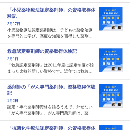
能を備えた薬剤師の養成を目的としており、薬
剤師としての専門性を示す客観的な根拠の一つ
「小児薬物療法認定薬剤師」の資格取得体
となります。取得要件は多岐に渡り、審査も複
験記
数回ありますが、患者さんに対して一定の能力
2月17日
の証明になる資格と言えます。
小児薬物療法認定薬剤師は、子どもの薬物治療
を専門的に学び、高度な知識を習得した薬剤師
です。子どもの発達段階における身体的特徴
や、特有の疾患、心理状況を理解し、専門性を
救急認定薬剤師の資格取得体験記
深めることで、子どもとその保護者に寄り添え
2月1日
る存在です。今回はそんな小児薬物療法認定薬
「救急認定薬剤師」は2011年度に認定制度が始
剤師の取得体験記をご紹介します。
まった比較的新しい資格です。近年では救急病
棟に薬剤師を配置する病院が増えてきているこ
とから、救急認定薬剤師を目指す病院薬剤師も
薬剤師の「がん専門薬剤師」資格取得体験
増えているのではないでしょうか。今回はそん
記
な救急認定薬剤師の取得体験記をご紹介しま
1月2日
す。
認定・専門薬剤師資格を語るうえで、外せない
「がん専門薬剤師」。がん専門薬剤師は、薬剤
師として初めて医療法上広告が可能な専門性に
関する資格として、2009年に発足しました。薬
「抗菌化学療法認定薬剤師」の資格取得体