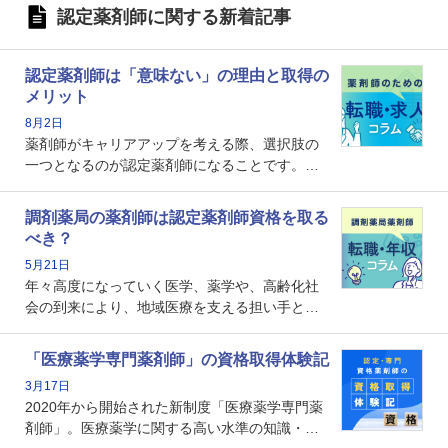
認定薬剤師に関する新着記事
認定薬剤師は「意味ない」の理由と取得の
メリット
8月2日
薬剤師がキャリアアップを考える際、選択肢の
一つとなるのが認定薬剤師になることです。し
かし、「認定薬剤師は取得しても意味がない」
という声を聞いたことがあるかもしれません。
調剤薬局の薬剤師は認定薬剤師資格を取る
本記事では、認定薬剤師が「意味ない」といわ
べき？
れる理由や、取得するメリット、年収・キャリ
5月21日
アへの影響を解説します。
年々高度になっていく医学、薬学や、高齢化社
会の到来により、地域医療を支える担い手とし
ての薬剤師の存在がクローズアップされるなか
で、重要度が増しているのが認定薬剤師という
「医療薬学専門薬剤師」の資格取得体験記
資格です。認定薬剤師とはいったいどんな資格
3月17日
なのでしょうか。それを取得するとどのような
2020年から開始された新制度「医療薬学専門薬
メリットがあるのでしょうか。
剤師」。医療薬学に関する高い水準の知識・技