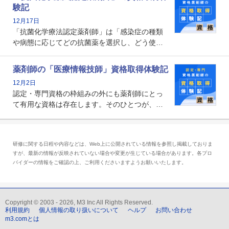
剤師の専門性を活かして高度化するがん医療に
験記
貢献する姿は、今も病院薬剤師にとって一目置
12月17日
かれる存在です。
「抗菌化学療法認定薬剤師」は「感染症の種類
や病態に応じてどの抗菌薬を選択し、どう使っ
たらいいのか」まで踏み込んで提案・実践でき
る薬剤師です。現在、感染防止対策加算の施設
薬剤師の「医療情報技師」資格取得体験記
基準に専任の薬剤師配置が挙げられており、今
12月2日
後は感染症領域で薬剤師に、より多くの役割が
認定・専門資格の枠組みの外にも薬剤師にとっ
求められる可能性もあります。
て有用な資格は存在します。そのひとつが、
「医療情報技師」です。患者の病歴、経過、検
査データ、投薬歴など非常に多岐にわたる医療
データを利活用し、またシステム管理できるこ
研修に関する日程や内容などは、Web上に公開されている情報を参照し掲載しておりま
とは、病院薬剤師を中心に大きな武器になりま
すが、最新の情報が反映されていない場合や変更が生じている場合があります。各プロ
す。
バイダーの情報をご確認の上、ご利用くださいますようお願いいたします。
Copyright © 2003 - 2026, M3 Inc All Rights Reserved.
利用規約
個人情報の取り扱いについて
ヘルプ
お問い合わせ
m3.comとは