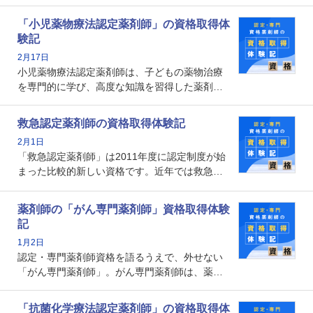
能を備えた薬剤師の養成を目的としており、薬
剤師としての専門性を示す客観的な根拠の一つ
「小児薬物療法認定薬剤師」の資格取得体
となります。取得要件は多岐に渡り、審査も複
験記
数回ありますが、患者さんに対して一定の能力
2月17日
の証明になる資格と言えます。
小児薬物療法認定薬剤師は、子どもの薬物治療
を専門的に学び、高度な知識を習得した薬剤師
です。子どもの発達段階における身体的特徴
や、特有の疾患、心理状況を理解し、専門性を
救急認定薬剤師の資格取得体験記
深めることで、子どもとその保護者に寄り添え
2月1日
る存在です。今回はそんな小児薬物療法認定薬
「救急認定薬剤師」は2011年度に認定制度が始
剤師の取得体験記をご紹介します。
まった比較的新しい資格です。近年では救急病
棟に薬剤師を配置する病院が増えてきているこ
とから、救急認定薬剤師を目指す病院薬剤師も
薬剤師の「がん専門薬剤師」資格取得体験
増えているのではないでしょうか。今回はそん
記
な救急認定薬剤師の取得体験記をご紹介しま
1月2日
す。
認定・専門薬剤師資格を語るうえで、外せない
「がん専門薬剤師」。がん専門薬剤師は、薬剤
師として初めて医療法上広告が可能な専門性に
関する資格として、2009年に発足しました。薬
「抗菌化学療法認定薬剤師」の資格取得体