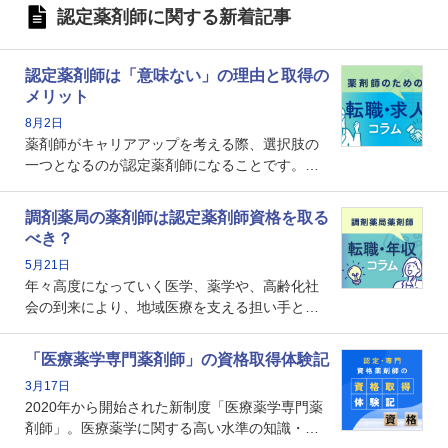
認定薬剤師に関する新着記事
認定薬剤師は「意味ない」の理由と取得の
メリット
8月2日
薬剤師がキャリアアップを考える際、選択肢の
一つとなるのが認定薬剤師になることです。し
かし、「認定薬剤師は取得しても意味がない」
という声を聞いたことがあるかもしれません。
調剤薬局の薬剤師は認定薬剤師資格を取る
本記事では、認定薬剤師が「意味ない」といわ
べき？
れる理由や、取得するメリット、年収・キャリ
5月21日
アへの影響を解説します。
年々高度になっていく医学、薬学や、高齢化社
会の到来により、地域医療を支える担い手とし
ての薬剤師の存在がクローズアップされるなか
で、重要度が増しているのが認定薬剤師という
「医療薬学専門薬剤師」の資格取得体験記
資格です。認定薬剤師とはいったいどんな資格
3月17日
なのでしょうか。それを取得するとどのような
2020年から開始された新制度「医療薬学専門薬
メリットがあるのでしょうか。
剤師」。医療薬学に関する高い水準の知識・技