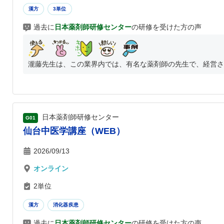
漢方
3単位
過去に
日本薬剤師研修センター
の研修を受けた方の声
瀧藤先生は、この業界内では、有名な薬剤師の先生で、経営され
日本薬剤師研修センター
G01
仙台中医学講座（WEB）
2026/09/13
オンライン
2単位
漢方
消化器疾患
過去に
日本薬剤師研修センター
の研修を受けた方の声