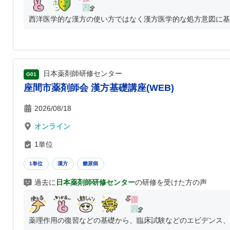
西洋医学的な漢方の使い方ではなく漢方医学的な処方意図に基づ
日本薬剤師研修センター
G01
座間市薬剤師会 漢方基礎講座(WEB)
2026/08/18
オンライン
1単位
1単位
漢方
糖尿病
過去に
日本薬剤師研修センター
の研修を受けた方の声
薬理作用の復習などの基礎から、臨床試験などのエビデンス、ス