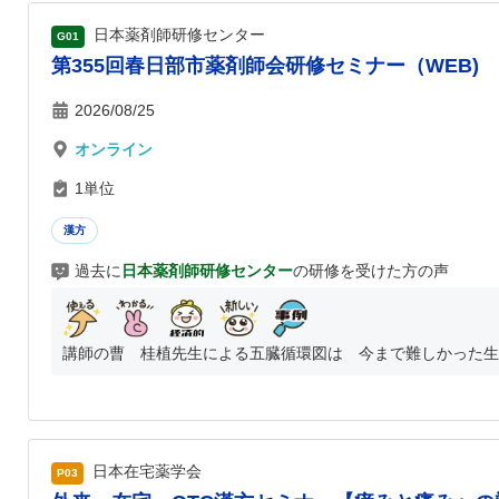
日本薬剤師研修センター
G01
第355回春日部市薬剤師会研修セミナー（WEB)
2026/08/25
オンライン
1単位
漢方
過去に
日本薬剤師研修センター
の研修を受けた方の声
講師の曹 桂植先生による五臓循環図は 今まで難しかった生薬
日本在宅薬学会
P03