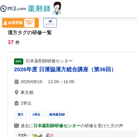
薬剤師トップ
›
認定薬剤師ナビ
›
漢方
登録1分
会員登録
無料
ログイン
漢方タグの研修一覧
37
件
日本薬剤師研修センター
G01
2026年度 日漢協漢方総合講座（第36回）
2026/08/16 12:00～16:00
東京都
2単位
漢方
2単位
薬局薬剤師
過去に
日本薬剤師研修センター
の研修を受けた方の声