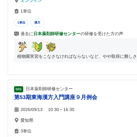
オンライン
1単位
1単位
漢方
過去に
日本薬剤師研修センター
の研修を受けた方の声
植物園実習をこなさなければならないなど、やや取得に難しさが
日本薬剤師研修センター
G01
第53期東海漢方入門講座９月例会
2026/09/13 10:30～16:30
愛知県
3単位