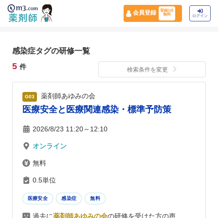
登録1分
会員登録
無料
ログイン
感染症タグの研修一覧
5
件
検索条件を変更
薬剤師あゆみの会
G03
医療安全と医療関連感染・標準予防策
2026/8/23 11:20～12:10
オンライン
無料
0.5単位
医療安全
感染症
無料
過去に
薬剤師あゆみの会
の研修を受けた方の声