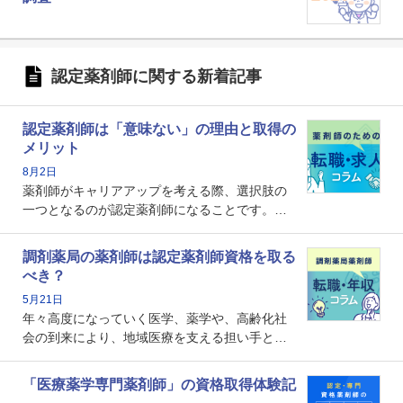
認定薬剤師に関する新着記事
認定薬剤師は「意味ない」の理由と取得の
メリット
8月2日
薬剤師がキャリアアップを考える際、選択肢の
一つとなるのが認定薬剤師になることです。し
かし、「認定薬剤師は取得しても意味がない」
という声を聞いたことがあるかもしれません。
調剤薬局の薬剤師は認定薬剤師資格を取る
本記事では、認定薬剤師が「意味ない」といわ
べき？
れる理由や、取得するメリット、年収・キャリ
5月21日
アへの影響を解説します。
年々高度になっていく医学、薬学や、高齢化社
会の到来により、地域医療を支える担い手とし
ての薬剤師の存在がクローズアップされるなか
で、重要度が増しているのが認定薬剤師という
「医療薬学専門薬剤師」の資格取得体験記
資格です。認定薬剤師とはいったいどんな資格