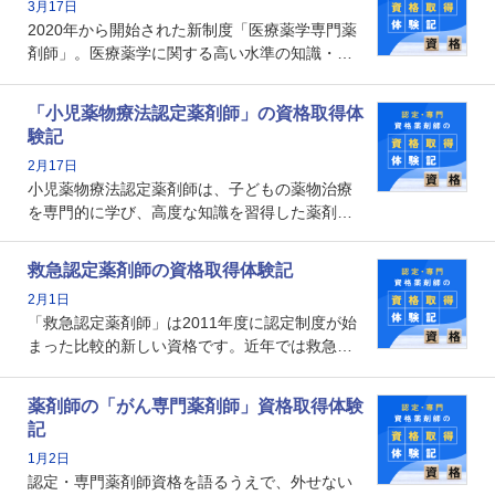
3月17日
なのでしょうか。それを取得するとどのような
2020年から開始された新制度「医療薬学専門薬
メリットがあるのでしょうか。
剤師」。医療薬学に関する高い水準の知識・技
能を備えた薬剤師の養成を目的としており、薬
剤師としての専門性を示す客観的な根拠の一つ
「小児薬物療法認定薬剤師」の資格取得体
となります。取得要件は多岐に渡り、審査も複
験記
数回ありますが、患者さんに対して一定の能力
2月17日
の証明になる資格と言えます。
小児薬物療法認定薬剤師は、子どもの薬物治療
を専門的に学び、高度な知識を習得した薬剤師
です。子どもの発達段階における身体的特徴
や、特有の疾患、心理状況を理解し、専門性を
救急認定薬剤師の資格取得体験記
深めることで、子どもとその保護者に寄り添え
2月1日
る存在です。今回はそんな小児薬物療法認定薬
「救急認定薬剤師」は2011年度に認定制度が始
剤師の取得体験記をご紹介します。
まった比較的新しい資格です。近年では救急病
棟に薬剤師を配置する病院が増えてきているこ
とから、救急認定薬剤師を目指す病院薬剤師も
薬剤師の「がん専門薬剤師」資格取得体験
増えているのではないでしょうか。今回はそん
記
な救急認定薬剤師の取得体験記をご紹介しま
1月2日
す。
認定・専門薬剤師資格を語るうえで、外せない