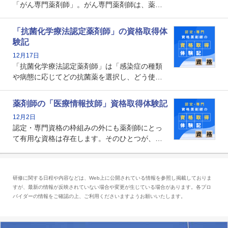
「がん専門薬剤師」。がん専門薬剤師は、薬剤
師として初めて医療法上広告が可能な専門性に
関する資格として、2009年に発足しました。薬
「抗菌化学療法認定薬剤師」の資格取得体
剤師の専門性を活かして高度化するがん医療に
験記
貢献する姿は、今も病院薬剤師にとって一目置
12月17日
かれる存在です。
「抗菌化学療法認定薬剤師」は「感染症の種類
や病態に応じてどの抗菌薬を選択し、どう使っ
たらいいのか」まで踏み込んで提案・実践でき
る薬剤師です。現在、感染防止対策加算の施設
薬剤師の「医療情報技師」資格取得体験記
基準に専任の薬剤師配置が挙げられており、今
12月2日
後は感染症領域で薬剤師に、より多くの役割が
認定・専門資格の枠組みの外にも薬剤師にとっ
求められる可能性もあります。
て有用な資格は存在します。そのひとつが、
「医療情報技師」です。患者の病歴、経過、検
査データ、投薬歴など非常に多岐にわたる医療
データを利活用し、またシステム管理できるこ
研修に関する日程や内容などは、Web上に公開されている情報を参照し掲載しておりま
とは、病院薬剤師を中心に大きな武器になりま
すが、最新の情報が反映されていない場合や変更が生じている場合があります。各プロ
す。
バイダーの情報をご確認の上、ご利用くださいますようお願いいたします。