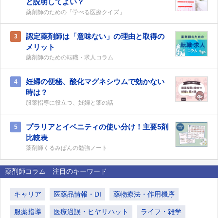
と説明してよい？
薬剤師のための「学べる医療クイズ」
認定薬剤師は「意味ない」の理由と取得の
3
メリット
薬剤師のための転職・求人コラム
妊婦の便秘、酸化マグネシウムで効かない
4
時は？
服薬指導に役立つ、妊婦と薬の話
プラリアとイベニティの使い分け！主要5剤
5
比較表
薬剤師くるみぱんの勉強ノート
薬剤師コラム 注目のキーワード
キャリア
医薬品情報・DI
薬物療法・作用機序
服薬指導
医療過誤・ヒヤリハット
ライフ・雑学