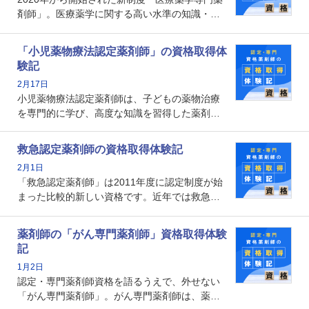
メリットがあるのでしょうか。
剤師」。医療薬学に関する高い水準の知識・技
能を備えた薬剤師の養成を目的としており、薬
剤師としての専門性を示す客観的な根拠の一つ
「小児薬物療法認定薬剤師」の資格取得体
となります。取得要件は多岐に渡り、審査も複
験記
数回ありますが、患者さんに対して一定の能力
2月17日
の証明になる資格と言えます。
小児薬物療法認定薬剤師は、子どもの薬物治療
を専門的に学び、高度な知識を習得した薬剤師
です。子どもの発達段階における身体的特徴
や、特有の疾患、心理状況を理解し、専門性を
救急認定薬剤師の資格取得体験記
深めることで、子どもとその保護者に寄り添え
2月1日
る存在です。今回はそんな小児薬物療法認定薬
「救急認定薬剤師」は2011年度に認定制度が始
剤師の取得体験記をご紹介します。
まった比較的新しい資格です。近年では救急病
棟に薬剤師を配置する病院が増えてきているこ
とから、救急認定薬剤師を目指す病院薬剤師も
薬剤師の「がん専門薬剤師」資格取得体験
増えているのではないでしょうか。今回はそん
記
な救急認定薬剤師の取得体験記をご紹介しま
1月2日
す。
認定・専門薬剤師資格を語るうえで、外せない
「がん専門薬剤師」。がん専門薬剤師は、薬剤