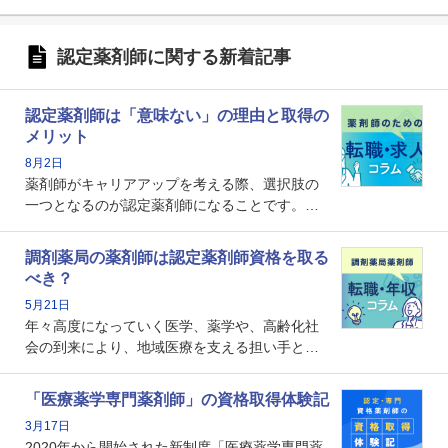
認定薬剤師に関する新着記事
認定薬剤師は「意味ない」の理由と取得の
メリット
8月2日
薬剤師がキャリアアップを考える際、選択肢の
一つとなるのが認定薬剤師になることです。し
かし、「認定薬剤師は取得しても意味がない」
という声を聞いたことがあるかもしれません。
調剤薬局の薬剤師は認定薬剤師資格を取る
本記事では、認定薬剤師が「意味ない」といわ
べき？
れる理由や、取得するメリット、年収・キャリ
5月21日
アへの影響を解説します。
年々高度になっていく医学、薬学や、高齢化社
会の到来により、地域医療を支える担い手とし
ての薬剤師の存在がクローズアップされるなか
で、重要度が増しているのが認定薬剤師という
「医療薬学専門薬剤師」の資格取得体験記
資格です。認定薬剤師とはいったいどんな資格
3月17日
なのでしょうか。それを取得するとどのような
2020年から開始された新制度「医療薬学専門薬