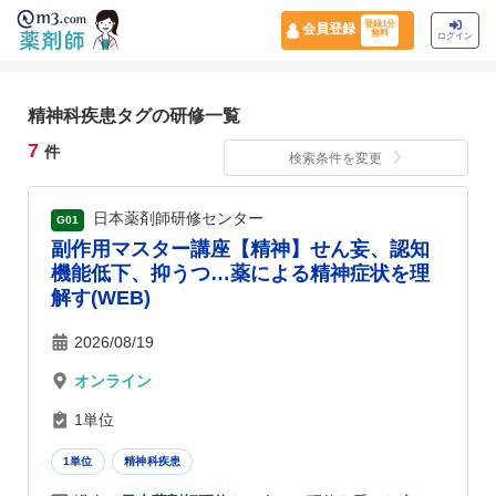
登録1分
会員登録
無料
ログイン
精神科疾患タグの研修一覧
7
件
検索条件を変更
日本薬剤師研修センター
G01
副作用マスター講座【精神】せん妄、認知
機能低下、抑うつ…薬による精神症状を理
解す(WEB)
2026/08/19
オンライン
1単位
1単位
精神科疾患