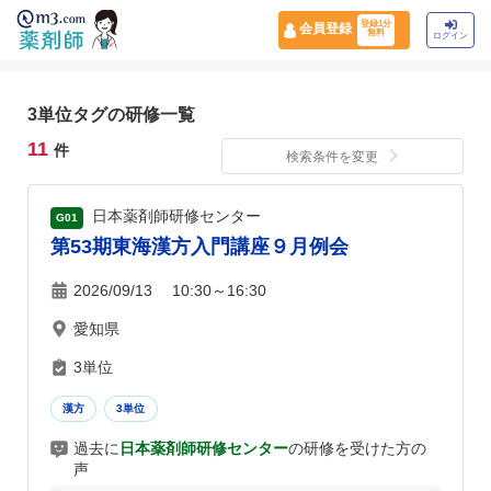
登録1分
会員登録
無料
ログイン
3単位タグの研修一覧
11
件
検索条件を変更
日本薬剤師研修センター
G01
第53期東海漢方入門講座９月例会
2026/09/13 10:30～16:30
愛知県
3単位
漢方
3単位
過去に
日本薬剤師研修センター
の研修を受けた方の
声