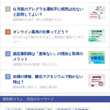
Q.市販のアレグラを運転手に眠気は出ない
2
と説明してよい？
薬剤師のための「学べる医療クイズ」
オンライン薬局の仕事ってどう？
3
やりがいは？働きやすさは？～薬剤師に徹底インタビ
ュー
認定薬剤師は「意味ない」の理由と取得の
4
メリット
薬剤師のための転職・求人コラム
妊婦の便秘、酸化マグネシウムで効かない
5
時は？
服薬指導に役立つ、妊婦と薬の話
薬剤師コラム 注目のキーワード