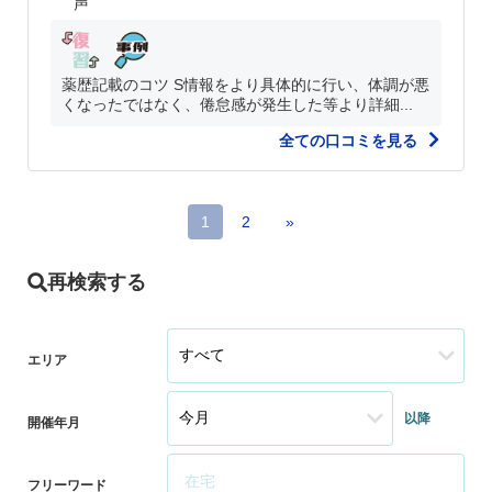
声
薬歴記載のコツ S情報をより具体的に行い、体調が悪
くなったではなく、倦怠感が発生した等より詳細...
全ての口コミを見る
1
2
»
再検索する
エリア
以降
開催年月
フリーワード