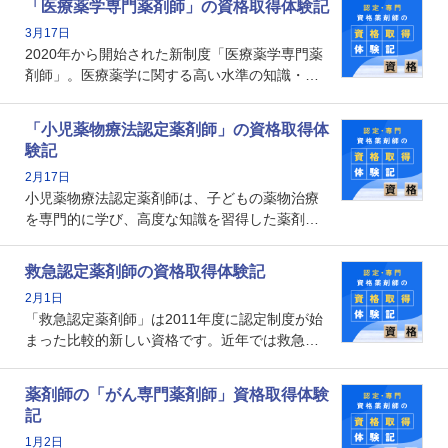
「医療薬学専門薬剤師」の資格取得体験記
資格です。認定薬剤師とはいったいどんな資格
3月17日
なのでしょうか。それを取得するとどのような
2020年から開始された新制度「医療薬学専門薬
メリットがあるのでしょうか。
剤師」。医療薬学に関する高い水準の知識・技
能を備えた薬剤師の養成を目的としており、薬
剤師としての専門性を示す客観的な根拠の一つ
「小児薬物療法認定薬剤師」の資格取得体
となります。取得要件は多岐に渡り、審査も複
験記
数回ありますが、患者さんに対して一定の能力
2月17日
の証明になる資格と言えます。
小児薬物療法認定薬剤師は、子どもの薬物治療
を専門的に学び、高度な知識を習得した薬剤師
です。子どもの発達段階における身体的特徴
や、特有の疾患、心理状況を理解し、専門性を
救急認定薬剤師の資格取得体験記
深めることで、子どもとその保護者に寄り添え
2月1日
る存在です。今回はそんな小児薬物療法認定薬
「救急認定薬剤師」は2011年度に認定制度が始
剤師の取得体験記をご紹介します。
まった比較的新しい資格です。近年では救急病
棟に薬剤師を配置する病院が増えてきているこ
とから、救急認定薬剤師を目指す病院薬剤師も
薬剤師の「がん専門薬剤師」資格取得体験
増えているのではないでしょうか。今回はそん
記
な救急認定薬剤師の取得体験記をご紹介しま
1月2日
す。