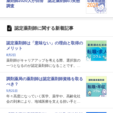
薬剤師2020人が回答 認定薬剤師の実態
調査
認定薬剤師に関する新着記事
認定薬剤師は「意味ない」の理由と取得の
メリット
8月2日
薬剤師がキャリアアップを考える際、選択肢の
一つとなるのが認定薬剤師になることです。し
かし、「認定薬剤師は取得しても意味がない」
という声を聞いたことがあるかもしれません。
調剤薬局の薬剤師は認定薬剤師資格を取る
本記事では、認定薬剤師が「意味ない」といわ
べき？
れる理由や、取得するメリット、年収・キャリ
5月21日
アへの影響を解説します。
年々高度になっていく医学、薬学や、高齢化社
会の到来により、地域医療を支える担い手とし
ての薬剤師の存在がクローズアップされるなか
で、重要度が増しているのが認定薬剤師という