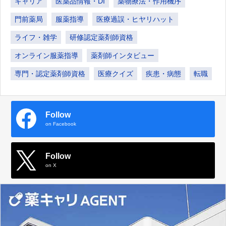
キャリア
医薬品情報・DI
薬物療法・作用機序
門前薬局
服薬指導
医療過誤・ヒヤリハット
ライフ・雑学
研修認定薬剤師資格
オンライン服薬指導
薬剤師インタビュー
専門・認定薬剤師資格
医療クイズ
疾患・病態
転職
Follow
on Facebook
Follow
on X