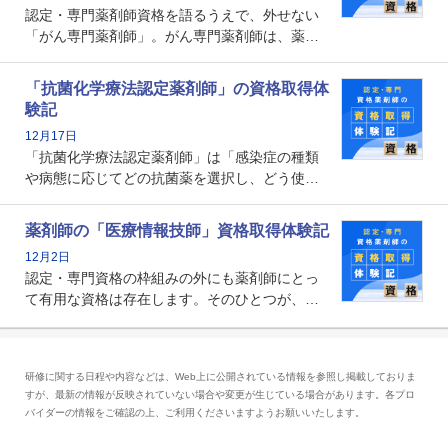
認定・専門薬剤師資格を語るうえで、外せない
「がん専門薬剤師」。がん専門薬剤師は、薬剤
師として初めて医療法上広告が可能な専門性に
関する資格として、2009年に発足しました。薬
「抗菌化学療法認定薬剤師」の資格取得体
剤師の専門性を活かして高度化するがん医療に
験記
貢献する姿は、今も病院薬剤師にとって一目置
12月17日
かれる存在です。
「抗菌化学療法認定薬剤師」は「感染症の種類
や病態に応じてどの抗菌薬を選択し、どう使っ
たらいいのか」まで踏み込んで提案・実践でき
る薬剤師です。現在、感染防止対策加算の施設
薬剤師の「医療情報技師」資格取得体験記
基準に専任の薬剤師配置が挙げられており、今
12月2日
後は感染症領域で薬剤師に、より多くの役割が
認定・専門資格の枠組みの外にも薬剤師にとっ
求められる可能性もあります。
て有用な資格は存在します。そのひとつが、
「医療情報技師」です。患者の病歴、経過、検
査データ、投薬歴など非常に多岐にわたる医療
データを利活用し、またシステム管理できるこ
研修に関する日程や内容などは、Web上に公開されている情報を参照し掲載しておりま
とは、病院薬剤師を中心に大きな武器になりま
すが、最新の情報が反映されていない場合や変更が生じている場合があります。各プロ
す。
バイダーの情報をご確認の上、ご利用くださいますようお願いいたします。