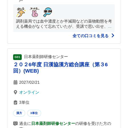
声
調剤薬局では血中濃度とか半減期などの薬物動態を考
える機会がなくて忘れていたが、受講で思い出せ、...
全ての口コミを見る
日本薬剤師研修センター
G01
２０２6年度 日漢協漢方総合講座（第３6
回）(WEB)
2027/02/21
オンライン
3単位
漢方
3単位
過去に
日本薬剤師研修センター
の研修を受けた方の