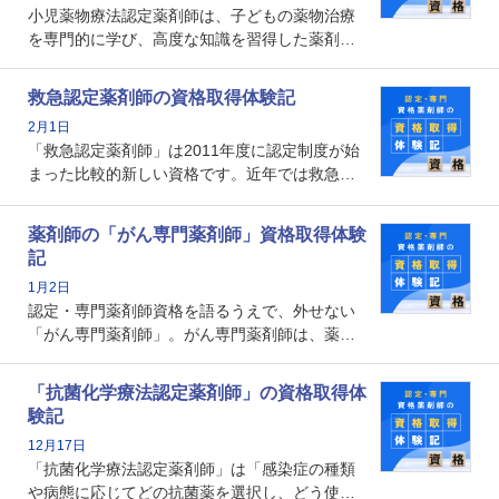
小児薬物療法認定薬剤師は、子どもの薬物治療
を専門的に学び、高度な知識を習得した薬剤師
です。子どもの発達段階における身体的特徴
や、特有の疾患、心理状況を理解し、専門性を
救急認定薬剤師の資格取得体験記
深めることで、子どもとその保護者に寄り添え
2月1日
る存在です。今回はそんな小児薬物療法認定薬
「救急認定薬剤師」は2011年度に認定制度が始
剤師の取得体験記をご紹介します。
まった比較的新しい資格です。近年では救急病
棟に薬剤師を配置する病院が増えてきているこ
とから、救急認定薬剤師を目指す病院薬剤師も
薬剤師の「がん専門薬剤師」資格取得体験
増えているのではないでしょうか。今回はそん
記
な救急認定薬剤師の取得体験記をご紹介しま
1月2日
す。
認定・専門薬剤師資格を語るうえで、外せない
「がん専門薬剤師」。がん専門薬剤師は、薬剤
師として初めて医療法上広告が可能な専門性に
関する資格として、2009年に発足しました。薬
「抗菌化学療法認定薬剤師」の資格取得体
剤師の専門性を活かして高度化するがん医療に
験記
貢献する姿は、今も病院薬剤師にとって一目置
12月17日
かれる存在です。
「抗菌化学療法認定薬剤師」は「感染症の種類
や病態に応じてどの抗菌薬を選択し、どう使っ