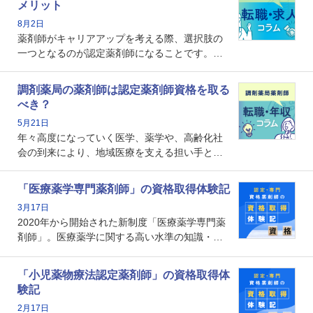
メリット
8月2日
薬剤師がキャリアアップを考える際、選択肢の
一つとなるのが認定薬剤師になることです。し
かし、「認定薬剤師は取得しても意味がない」
という声を聞いたことがあるかもしれません。
調剤薬局の薬剤師は認定薬剤師資格を取る
本記事では、認定薬剤師が「意味ない」といわ
べき？
れる理由や、取得するメリット、年収・キャリ
5月21日
アへの影響を解説します。
年々高度になっていく医学、薬学や、高齢化社
会の到来により、地域医療を支える担い手とし
ての薬剤師の存在がクローズアップされるなか
で、重要度が増しているのが認定薬剤師という
「医療薬学専門薬剤師」の資格取得体験記
資格です。認定薬剤師とはいったいどんな資格
3月17日
なのでしょうか。それを取得するとどのような
2020年から開始された新制度「医療薬学専門薬
メリットがあるのでしょうか。
剤師」。医療薬学に関する高い水準の知識・技
能を備えた薬剤師の養成を目的としており、薬
剤師としての専門性を示す客観的な根拠の一つ
「小児薬物療法認定薬剤師」の資格取得体
となります。取得要件は多岐に渡り、審査も複
験記
数回ありますが、患者さんに対して一定の能力
2月17日
の証明になる資格と言えます。