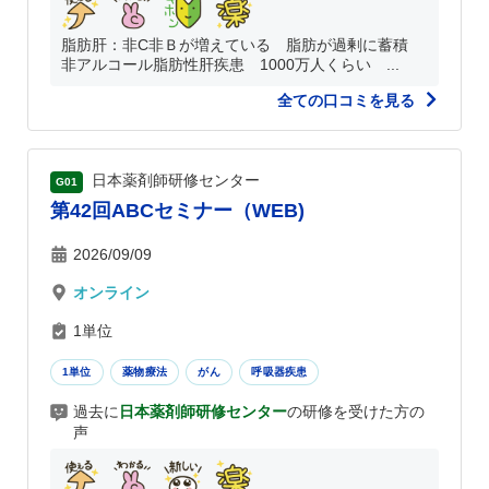
脂肪肝：非C非Ｂが増えている 脂肪が過剰に蓄積
非アルコール脂肪性肝疾患 1000万人くらい ...
全ての口コミを見る
日本薬剤師研修センター
G01
第42回ABCセミナー（WEB)
2026/09/09
オンライン
1単位
1単位
薬物療法
がん
呼吸器疾患
過去に
日本薬剤師研修センター
の研修を受けた方の
声