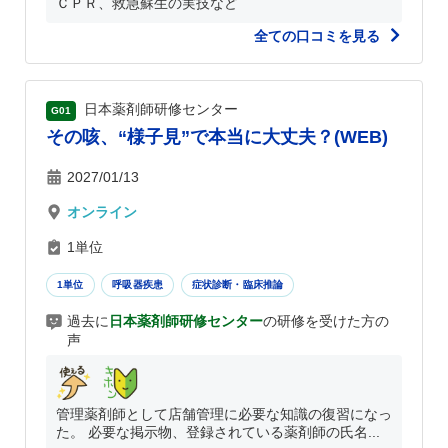
ＣＰＲ、救急蘇生の実技など
全ての口コミを見る
日本薬剤師研修センター
G01
その咳、“様子見”で本当に大丈夫？(WEB)
2027/01/13
オンライン
1単位
1単位
呼吸器疾患
症状診断・臨床推論
過去に
日本薬剤師研修センター
の研修を受けた方の
声
管理薬剤師として店舗管理に必要な知識の復習になっ
た。 必要な掲示物、登録されている薬剤師の氏名...