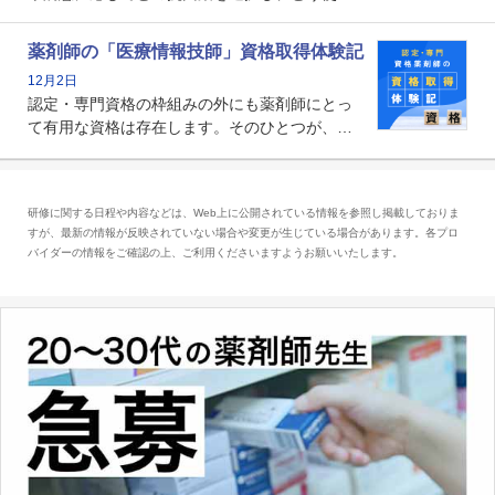
たらいいのか」まで踏み込んで提案・実践でき
る薬剤師です。現在、感染防止対策加算の施設
薬剤師の「医療情報技師」資格取得体験記
基準に専任の薬剤師配置が挙げられており、今
12月2日
後は感染症領域で薬剤師に、より多くの役割が
認定・専門資格の枠組みの外にも薬剤師にとっ
求められる可能性もあります。
て有用な資格は存在します。そのひとつが、
「医療情報技師」です。患者の病歴、経過、検
査データ、投薬歴など非常に多岐にわたる医療
データを利活用し、またシステム管理できるこ
研修に関する日程や内容などは、Web上に公開されている情報を参照し掲載しておりま
とは、病院薬剤師を中心に大きな武器になりま
すが、最新の情報が反映されていない場合や変更が生じている場合があります。各プロ
す。
バイダーの情報をご確認の上、ご利用くださいますようお願いいたします。