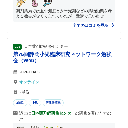
調剤薬局では血中濃度とか半減期などの薬物動態を考
える機会がなくて忘れていたが、受講で思い出せ、...
全ての口コミを見る
日本薬剤師研修センター
G01
第75回静岡小児臨床研究ネットワーク勉強
会（Web）
2026/09/05
オンライン
2単位
2単位
小児
呼吸器疾患
過去に
日本薬剤師研修センター
の研修を受けた方の
声