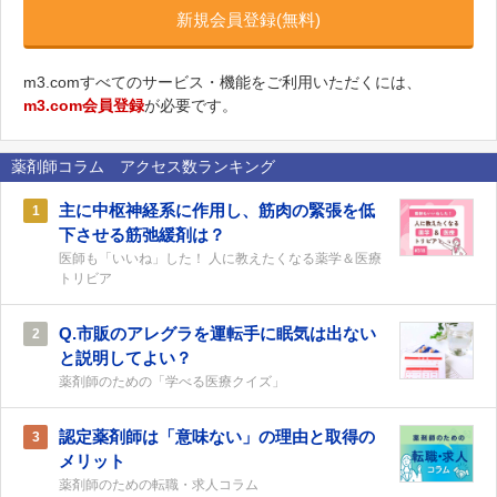
新規会員登録(無料)
m3.comすべてのサービス・機能をご利用いただくには、
m3.com会員登録
が必要です。
薬剤師コラム アクセス数ランキング
主に中枢神経系に作用し、筋肉の緊張を低
1
下させる筋弛緩剤は？
医師も「いいね」した！ 人に教えたくなる薬学＆医療
トリビア
Q.市販のアレグラを運転手に眠気は出ない
2
と説明してよい？
薬剤師のための「学べる医療クイズ」
認定薬剤師は「意味ない」の理由と取得の
3
メリット
薬剤師のための転職・求人コラム