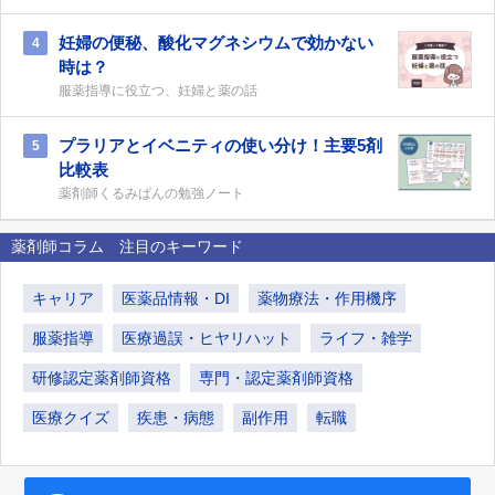
妊婦の便秘、酸化マグネシウムで効かない
4
時は？
服薬指導に役立つ、妊婦と薬の話
プラリアとイベニティの使い分け！主要5剤
5
比較表
薬剤師くるみぱんの勉強ノート
薬剤師コラム 注目のキーワード
キャリア
医薬品情報・DI
薬物療法・作用機序
服薬指導
医療過誤・ヒヤリハット
ライフ・雑学
研修認定薬剤師資格
専門・認定薬剤師資格
医療クイズ
疾患・病態
副作用
転職