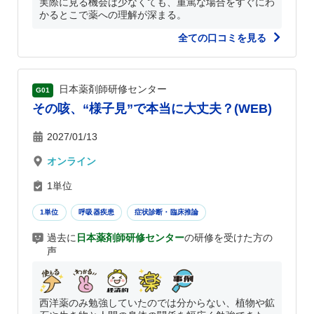
実際に見る機会は少なくても、重篤な場合をすぐにわ
かるとこで薬への理解が深まる。
全ての口コミを見る
日本薬剤師研修センター
G01
その咳、“様子見”で本当に大丈夫？(WEB)
2027/01/13
オンライン
1単位
1単位
呼吸器疾患
症状診断・臨床推論
過去に
日本薬剤師研修センター
の研修を受けた方の
声
西洋薬のみ勉強していたのでは分からない、植物や鉱