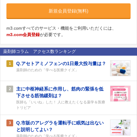
新規会員登録(無料)
m3.comすべてのサービス・機能をご利用いただくには、
m3.com会員登録
が必要です。
薬剤師コラム アクセス数ランキング
Q.アセトアミノフェンの1日最大投与量は？
1
薬剤師のための「学べる医療クイズ」
主に中枢神経系に作用し、筋肉の緊張を低
2
下させる筋弛緩剤は？
医師も「いいね」した！ 人に教えたくなる薬学＆医療
トリビア
Q.市販のアレグラを運転手に眠気は出ない
3
と説明してよい？
薬剤師のための「学べる医療クイズ」