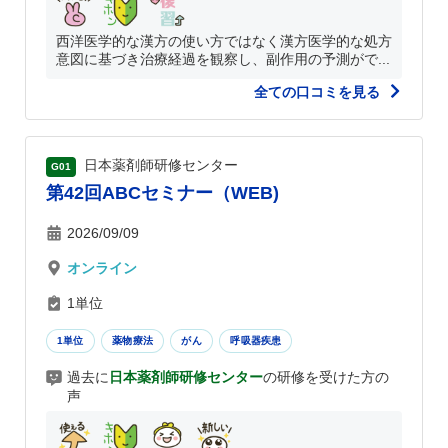
西洋医学的な漢方の使い方ではなく漢方医学的な処方
意図に基づき治療経過を観察し、副作用の予測がで...
全ての口コミを見る
日本薬剤師研修センター
G01
第42回ABCセミナー（WEB)
2026/09/09
オンライン
1単位
1単位
薬物療法
がん
呼吸器疾患
過去に
日本薬剤師研修センター
の研修を受けた方の
声