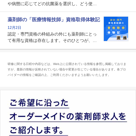
や病態に応じてどの抗菌薬を選択し、どう使っ
たらいいのか」まで踏み込んで提案・実践でき
る薬剤師です。現在、感染防止対策加算の施設
薬剤師の「医療情報技師」資格取得体験記
基準に専任の薬剤師配置が挙げられており、今
12月2日
後は感染症領域で薬剤師に、より多くの役割が
認定・専門資格の枠組みの外にも薬剤師にとっ
求められる可能性もあります。
て有用な資格は存在します。そのひとつが、
「医療情報技師」です。患者の病歴、経過、検
査データ、投薬歴など非常に多岐にわたる医療
データを利活用し、またシステム管理できるこ
研修に関する日程や内容などは、Web上に公開されている情報を参照し掲載しておりま
とは、病院薬剤師を中心に大きな武器になりま
すが、最新の情報が反映されていない場合や変更が生じている場合があります。各プロ
す。
バイダーの情報をご確認の上、ご利用くださいますようお願いいたします。