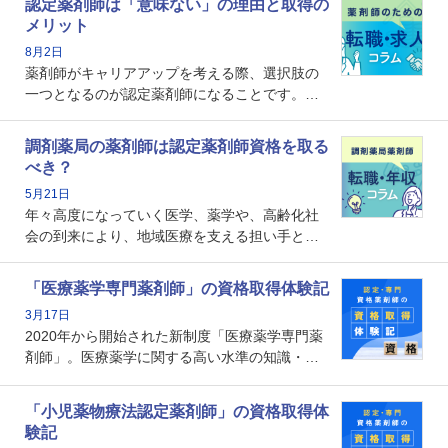
認定薬剤師は「意味ない」の理由と取得の
メリット
8月2日
薬剤師がキャリアアップを考える際、選択肢の
一つとなるのが認定薬剤師になることです。し
かし、「認定薬剤師は取得しても意味がない」
という声を聞いたことがあるかもしれません。
調剤薬局の薬剤師は認定薬剤師資格を取る
本記事では、認定薬剤師が「意味ない」といわ
べき？
れる理由や、取得するメリット、年収・キャリ
5月21日
アへの影響を解説します。
年々高度になっていく医学、薬学や、高齢化社
会の到来により、地域医療を支える担い手とし
ての薬剤師の存在がクローズアップされるなか
で、重要度が増しているのが認定薬剤師という
「医療薬学専門薬剤師」の資格取得体験記
資格です。認定薬剤師とはいったいどんな資格
3月17日
なのでしょうか。それを取得するとどのような
2020年から開始された新制度「医療薬学専門薬
メリットがあるのでしょうか。
剤師」。医療薬学に関する高い水準の知識・技
能を備えた薬剤師の養成を目的としており、薬
剤師としての専門性を示す客観的な根拠の一つ
「小児薬物療法認定薬剤師」の資格取得体
となります。取得要件は多岐に渡り、審査も複
験記
数回ありますが、患者さんに対して一定の能力