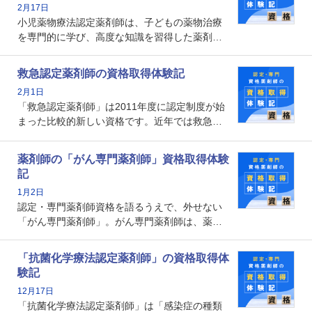
2月17日
の証明になる資格と言えます。
小児薬物療法認定薬剤師は、子どもの薬物治療
を専門的に学び、高度な知識を習得した薬剤師
です。子どもの発達段階における身体的特徴
や、特有の疾患、心理状況を理解し、専門性を
救急認定薬剤師の資格取得体験記
深めることで、子どもとその保護者に寄り添え
2月1日
る存在です。今回はそんな小児薬物療法認定薬
「救急認定薬剤師」は2011年度に認定制度が始
剤師の取得体験記をご紹介します。
まった比較的新しい資格です。近年では救急病
棟に薬剤師を配置する病院が増えてきているこ
とから、救急認定薬剤師を目指す病院薬剤師も
薬剤師の「がん専門薬剤師」資格取得体験
増えているのではないでしょうか。今回はそん
記
な救急認定薬剤師の取得体験記をご紹介しま
1月2日
す。
認定・専門薬剤師資格を語るうえで、外せない
「がん専門薬剤師」。がん専門薬剤師は、薬剤
師として初めて医療法上広告が可能な専門性に
関する資格として、2009年に発足しました。薬
「抗菌化学療法認定薬剤師」の資格取得体
剤師の専門性を活かして高度化するがん医療に
験記
貢献する姿は、今も病院薬剤師にとって一目置
12月17日
かれる存在です。
「抗菌化学療法認定薬剤師」は「感染症の種類