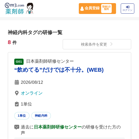
登録1分
会員登録
無料
ログイン
神経内科タグの研修一覧
8
件
検索条件を変更
日本薬剤師研修センター
G01
“飲めてる”だけでは不十分。(WEB)
2026/08/12
オンライン
1単位
1単位
神経内科
過去に
日本薬剤師研修センター
の研修を受けた方の
声