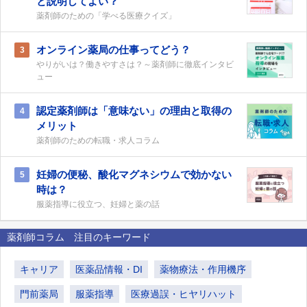
と説明してよい？
薬剤師のための「学べる医療クイズ」
オンライン薬局の仕事ってどう？
3
やりがいは？働きやすさは？～薬剤師に徹底インタビ
ュー
認定薬剤師は「意味ない」の理由と取得の
4
メリット
薬剤師のための転職・求人コラム
妊婦の便秘、酸化マグネシウムで効かない
5
時は？
服薬指導に役立つ、妊婦と薬の話
薬剤師コラム 注目のキーワード
キャリア
医薬品情報・DI
薬物療法・作用機序
門前薬局
服薬指導
医療過誤・ヒヤリハット