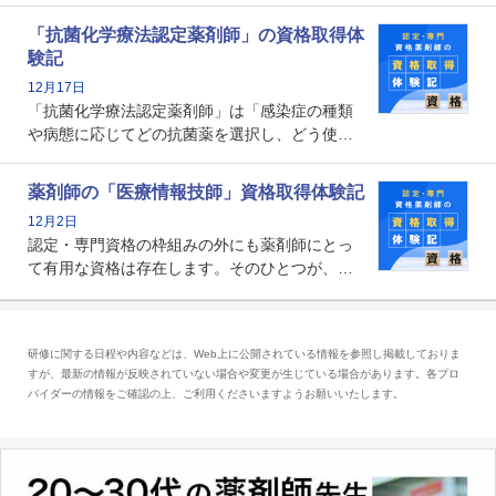
師として初めて医療法上広告が可能な専門性に
関する資格として、2009年に発足しました。薬
「抗菌化学療法認定薬剤師」の資格取得体
剤師の専門性を活かして高度化するがん医療に
験記
貢献する姿は、今も病院薬剤師にとって一目置
12月17日
かれる存在です。
「抗菌化学療法認定薬剤師」は「感染症の種類
や病態に応じてどの抗菌薬を選択し、どう使っ
たらいいのか」まで踏み込んで提案・実践でき
る薬剤師です。現在、感染防止対策加算の施設
薬剤師の「医療情報技師」資格取得体験記
基準に専任の薬剤師配置が挙げられており、今
12月2日
後は感染症領域で薬剤師に、より多くの役割が
認定・専門資格の枠組みの外にも薬剤師にとっ
求められる可能性もあります。
て有用な資格は存在します。そのひとつが、
「医療情報技師」です。患者の病歴、経過、検
査データ、投薬歴など非常に多岐にわたる医療
データを利活用し、またシステム管理できるこ
研修に関する日程や内容などは、Web上に公開されている情報を参照し掲載しておりま
とは、病院薬剤師を中心に大きな武器になりま
すが、最新の情報が反映されていない場合や変更が生じている場合があります。各プロ
す。
バイダーの情報をご確認の上、ご利用くださいますようお願いいたします。