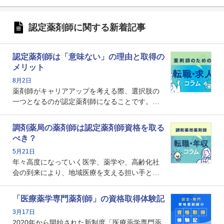
認定薬剤師に関する新着記事
認定薬剤師は「意味ない」の理由と取得の
メリット
8月2日
薬剤師がキャリアアップを考える際、選択肢の
一つとなるのが認定薬剤師になることです。し
かし、「認定薬剤師は取得しても意味がない」
という声を聞いたことがあるかもしれません。
調剤薬局の薬剤師は認定薬剤師資格を取る
本記事では、認定薬剤師が「意味ない」といわ
べき？
れる理由や、取得するメリット、年収・キャリ
5月21日
アへの影響を解説します。
年々高度になっていく医学、薬学や、高齢化社
会の到来により、地域医療を支える担い手とし
ての薬剤師の存在がクローズアップされるなか
で、重要度が増しているのが認定薬剤師という
「医療薬学専門薬剤師」の資格取得体験記
資格です。認定薬剤師とはいったいどんな資格
3月17日
なのでしょうか。それを取得するとどのような
2020年から開始された新制度「医療薬学専門薬