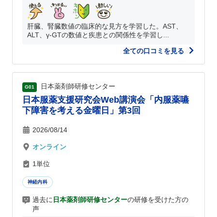
肝臓、腎臓数値の臨床的な見方を学習した。AST、
ALT、γ-GTの数値と疾患との関係性を学習し...
全ての口コミを見る
日本薬剤師研修センター
G01
日本服薬支援研究会Web講演会「内服薬嚥
下障害を考える金曜日」第3回
2026/08/14
オンライン
1単位
神経内科
過去に
日本薬剤師研修センター
の研修を受けた方の
声