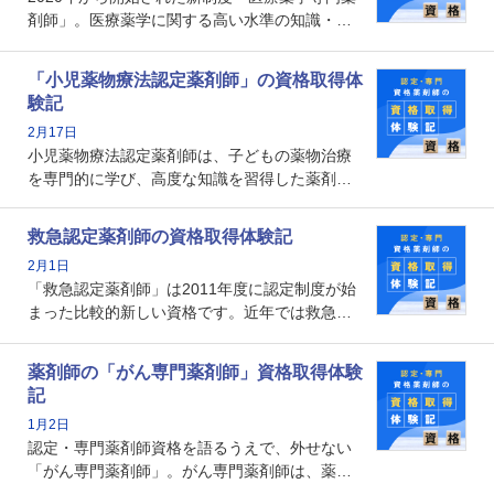
メリットがあるのでしょうか。
剤師」。医療薬学に関する高い水準の知識・技
能を備えた薬剤師の養成を目的としており、薬
剤師としての専門性を示す客観的な根拠の一つ
「小児薬物療法認定薬剤師」の資格取得体
となります。取得要件は多岐に渡り、審査も複
験記
数回ありますが、患者さんに対して一定の能力
2月17日
の証明になる資格と言えます。
小児薬物療法認定薬剤師は、子どもの薬物治療
を専門的に学び、高度な知識を習得した薬剤師
です。子どもの発達段階における身体的特徴
や、特有の疾患、心理状況を理解し、専門性を
救急認定薬剤師の資格取得体験記
深めることで、子どもとその保護者に寄り添え
2月1日
る存在です。今回はそんな小児薬物療法認定薬
「救急認定薬剤師」は2011年度に認定制度が始
剤師の取得体験記をご紹介します。
まった比較的新しい資格です。近年では救急病
棟に薬剤師を配置する病院が増えてきているこ
とから、救急認定薬剤師を目指す病院薬剤師も
薬剤師の「がん専門薬剤師」資格取得体験
増えているのではないでしょうか。今回はそん
記
な救急認定薬剤師の取得体験記をご紹介しま
1月2日
す。
認定・専門薬剤師資格を語るうえで、外せない
「がん専門薬剤師」。がん専門薬剤師は、薬剤