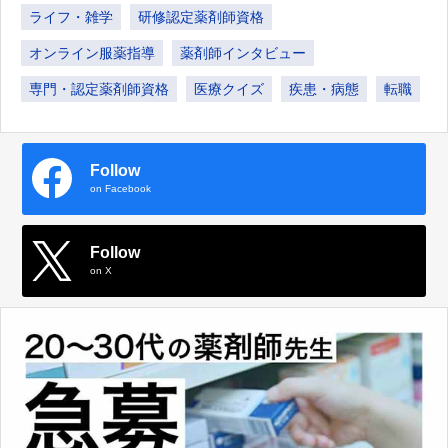
ライフ・雑学
研修認定薬剤師資格
オンライン服薬指導
薬剤師インタビュー
専門・認定薬剤師資格
医療クイズ
疾患・病態
転職
Follow
on Facebook
Follow
on X