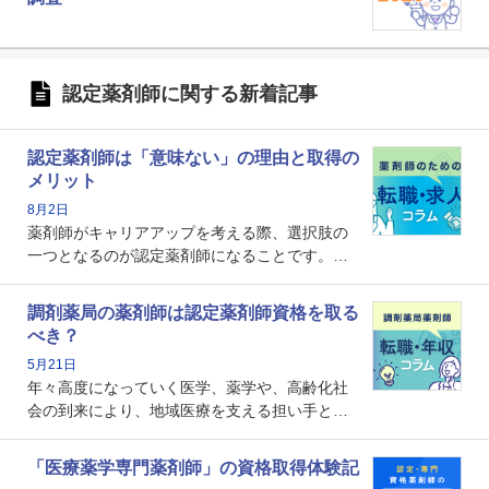
認定薬剤師に関する新着記事
認定薬剤師は「意味ない」の理由と取得の
メリット
8月2日
薬剤師がキャリアアップを考える際、選択肢の
一つとなるのが認定薬剤師になることです。し
かし、「認定薬剤師は取得しても意味がない」
という声を聞いたことがあるかもしれません。
調剤薬局の薬剤師は認定薬剤師資格を取る
本記事では、認定薬剤師が「意味ない」といわ
べき？
れる理由や、取得するメリット、年収・キャリ
5月21日
アへの影響を解説します。
年々高度になっていく医学、薬学や、高齢化社
会の到来により、地域医療を支える担い手とし
ての薬剤師の存在がクローズアップされるなか
で、重要度が増しているのが認定薬剤師という
「医療薬学専門薬剤師」の資格取得体験記
資格です。認定薬剤師とはいったいどんな資格