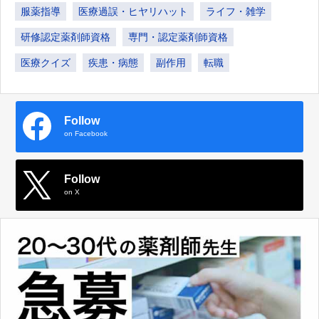
服薬指導
医療過誤・ヒヤリハット
ライフ・雑学
研修認定薬剤師資格
専門・認定薬剤師資格
医療クイズ
疾患・病態
副作用
転職
Follow
on Facebook
Follow
on X