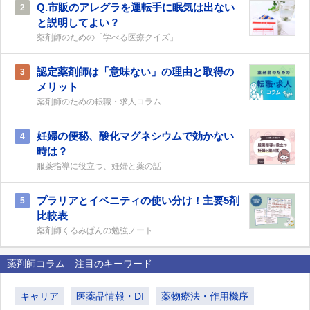
Q.市販のアレグラを運転手に眠気は出ない
2
と説明してよい？
薬剤師のための「学べる医療クイズ」
認定薬剤師は「意味ない」の理由と取得の
3
メリット
薬剤師のための転職・求人コラム
妊婦の便秘、酸化マグネシウムで効かない
4
時は？
服薬指導に役立つ、妊婦と薬の話
プラリアとイベニティの使い分け！主要5剤
5
比較表
薬剤師くるみぱんの勉強ノート
薬剤師コラム 注目のキーワード
キャリア
医薬品情報・DI
薬物療法・作用機序