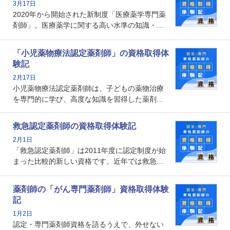
3月17日
なのでしょうか。それを取得するとどのような
2020年から開始された新制度「医療薬学専門薬
メリットがあるのでしょうか。
剤師」。医療薬学に関する高い水準の知識・技
能を備えた薬剤師の養成を目的としており、薬
剤師としての専門性を示す客観的な根拠の一つ
「小児薬物療法認定薬剤師」の資格取得体
となります。取得要件は多岐に渡り、審査も複
験記
数回ありますが、患者さんに対して一定の能力
2月17日
の証明になる資格と言えます。
小児薬物療法認定薬剤師は、子どもの薬物治療
を専門的に学び、高度な知識を習得した薬剤師
です。子どもの発達段階における身体的特徴
や、特有の疾患、心理状況を理解し、専門性を
救急認定薬剤師の資格取得体験記
深めることで、子どもとその保護者に寄り添え
2月1日
る存在です。今回はそんな小児薬物療法認定薬
「救急認定薬剤師」は2011年度に認定制度が始
剤師の取得体験記をご紹介します。
まった比較的新しい資格です。近年では救急病
棟に薬剤師を配置する病院が増えてきているこ
とから、救急認定薬剤師を目指す病院薬剤師も
薬剤師の「がん専門薬剤師」資格取得体験
増えているのではないでしょうか。今回はそん
記
な救急認定薬剤師の取得体験記をご紹介しま
1月2日
す。
認定・専門薬剤師資格を語るうえで、外せない