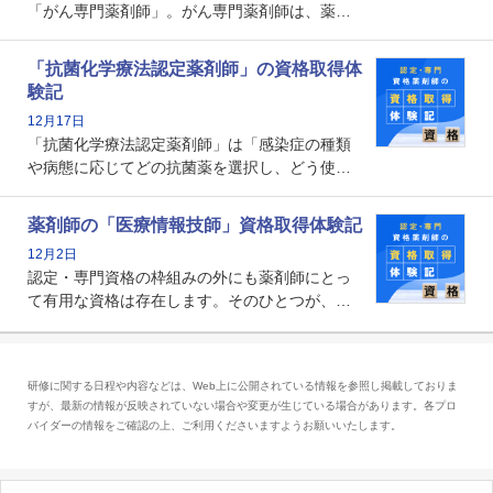
「がん専門薬剤師」。がん専門薬剤師は、薬剤
師として初めて医療法上広告が可能な専門性に
関する資格として、2009年に発足しました。薬
「抗菌化学療法認定薬剤師」の資格取得体
剤師の専門性を活かして高度化するがん医療に
験記
貢献する姿は、今も病院薬剤師にとって一目置
12月17日
かれる存在です。
「抗菌化学療法認定薬剤師」は「感染症の種類
や病態に応じてどの抗菌薬を選択し、どう使っ
たらいいのか」まで踏み込んで提案・実践でき
る薬剤師です。現在、感染防止対策加算の施設
薬剤師の「医療情報技師」資格取得体験記
基準に専任の薬剤師配置が挙げられており、今
12月2日
後は感染症領域で薬剤師に、より多くの役割が
認定・専門資格の枠組みの外にも薬剤師にとっ
求められる可能性もあります。
て有用な資格は存在します。そのひとつが、
「医療情報技師」です。患者の病歴、経過、検
査データ、投薬歴など非常に多岐にわたる医療
データを利活用し、またシステム管理できるこ
研修に関する日程や内容などは、Web上に公開されている情報を参照し掲載しておりま
とは、病院薬剤師を中心に大きな武器になりま
すが、最新の情報が反映されていない場合や変更が生じている場合があります。各プロ
す。
バイダーの情報をご確認の上、ご利用くださいますようお願いいたします。