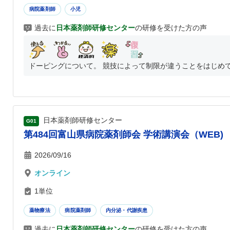
病院薬剤師
小児
過去に
日本薬剤師研修センター
の研修を受けた方の声
ドーピングについて。 競技によって制限が違うことをはじめて知
日本薬剤師研修センター
G01
第484回富山県病院薬剤師会 学術講演会（WEB)
2026/09/16
オンライン
1単位
薬物療法
病院薬剤師
内分泌・代謝疾患
過去に
日本薬剤師研修センター
の研修を受けた方の声