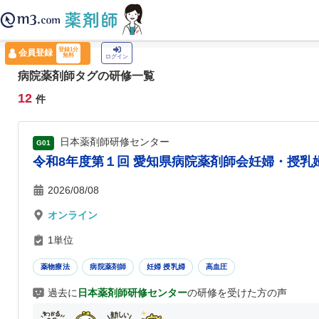
薬剤師トップ
›
認定薬剤師ナビ
›
病院薬剤師
登録1分
会員登録
無料
ログイン
病院薬剤師タグの研修一覧
12
件
日本薬剤師研修センター
G01
令和8年度第１回 愛知県病院薬剤師会妊婦・授乳婦
2026/08/08
オンライン
1単位
薬物療法
病院薬剤師
妊婦 授乳婦
高血圧
過去に
日本薬剤師研修センター
の研修を受けた方の声