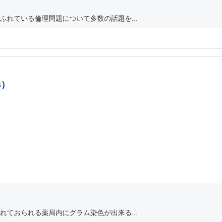
れている倫理問題について多数の話題を...
B）
ておられる薬局内にグラム染色が出来る...