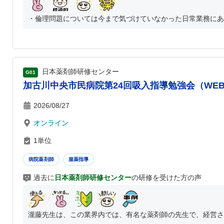
・倫理問題については今まで気づけていなかった日常業務にあふ
日本薬剤師研修センター
G01
加古川中央市民病院第24回吸入指導勉強会（WE
2026/08/27
オンライン
1単位
病院薬剤師
服薬指導
過去に
日本薬剤師研修センター
の研修を受けた方の声
瀧藤先生は、この業界内では、有名な薬剤師の先生で、経営され