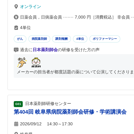
オンライン
日薬会員，日病薬会員 ······· 7,000 円［消費税込］ 非会員 ···
4単位
がん
病院薬剤師
調剤報酬
4単位
ポリファーマシー
過去に
日本薬剤師会
の研修を受けた方の声
メーカーの担当者が都度話題の薬について公演してくださります
日本薬剤師研修センター
G01
第404回 岐阜県病院薬剤師会研修・学術講演会
2026/09/12 14:30～17:30