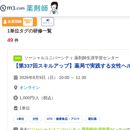
薬剤師トップ
›
認定薬剤師ナビ
›
1単位
登録1分
会員登録
無料
ログイン
1単位タグの研修一覧
49
件
ソーシャルユニバーシティ 薬剤師生涯学習センター
G20
【第337回スキルアップ】薬局で実践する女性ヘ
2026年8月9日（日） 10:00 ～ 11:30
オンライン
1,000円/人（税込）
1単位
1単位
女性
OTC・健康食品・アロマ
避妊薬
過去に
ソーシャルユニバーシティ 薬剤師生涯学習センター