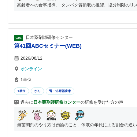
高齢者への食事指導。 タンパク質摂取の推奨、塩分制限のリ
日本薬剤師研修センター
G01
第41回ABCセミナー(WEB)
2026/08/12
オンライン
1単位
1単位
がん
腎・泌尿器疾患
過去に
日本薬剤師研修センター
の研修を受けた方の声
無菌調剤のやり方は勿論のこと、体液の年代による割合の違いな