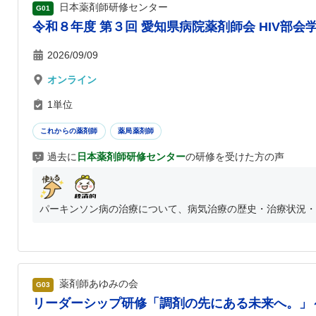
日本薬剤師研修センター
G01
令和８年度 第３回 愛知県病院薬剤師会 HIV部会
2026/09/09
オンライン
1単位
これからの薬剤師
薬局薬剤師
過去に
日本薬剤師研修センター
の研修を受けた方の声
パーキンソン病の治療について、病気治療の歴史・治療状況・症
薬剤師あゆみの会
G03
リーダーシップ研修「調剤の先にある未来へ。」