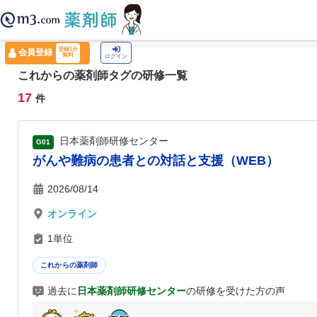
薬剤師トップ
›
認定薬剤師ナビ
›
これからの薬剤師
登録1分
会員登録
無料
ログイン
これからの薬剤師タグの研修一覧
17
件
日本薬剤師研修センター
G01
がんや難病の患者との対話と支援（WEB）
2026/08/14
オンライン
1単位
これからの薬剤師
過去に
日本薬剤師研修センター
の研修を受けた方の声