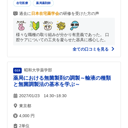
在宅医療
薬局薬剤師
過去に
日本在宅薬学会
の研修を受けた方の声
様々な職種の取り組みが分かり有意義であった。 口
腔ケアについての工夫を凝らせた器具に感心した。
全ての口コミを見る
昭和大学薬学部
G19
薬局における無菌製剤の調製～輸液の種類
と無菌調製法の基本を学ぶ～
2027/01/23 14:30~18:30
東京都
4,000 円
2単位