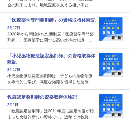
会の到来により、地域医療を支える担い手とし
ての薬剤師の存在がクローズアップされるなか
で、重要度が増しているのが認定薬剤師という
「医療薬学専門薬剤師」の資格取得体験記
資格です。認定薬剤師とはいったいどんな資格
3月17日
なのでしょうか。それを取得するとどのような
2020年から開始された新制度「医療薬学専門薬
メリットがあるのでしょうか。
剤師」。医療薬学に関する高い水準の知識・技
能を備えた薬剤師の養成を目的としており、薬
剤師としての専門性を示す客観的な根拠の一つ
「小児薬物療法認定薬剤師」の資格取得体
となります。取得要件は多岐に渡り、審査も複
験記
数回ありますが、患者さんに対して一定の能力
2月17日
の証明になる資格と言えます。
小児薬物療法認定薬剤師は、子どもの薬物治療
を専門的に学び、高度な知識を習得した薬剤師
です。子どもの発達段階における身体的特徴
や、特有の疾患、心理状況を理解し、専門性を
救急認定薬剤師の資格取得体験記
深めることで、子どもとその保護者に寄り添え
2月1日
る存在です。今回はそんな小児薬物療法認定薬
「救急認定薬剤師」は2011年度に認定制度が始
剤師の取得体験記をご紹介します。
まった比較的新しい資格です。近年では救急病
棟に薬剤師を配置する病院が増えてきているこ
とから、救急認定薬剤師を目指す病院薬剤師も