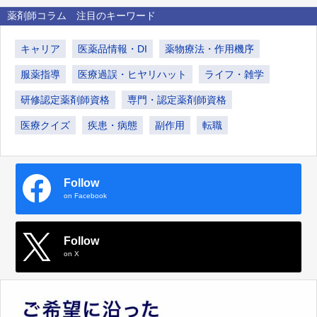
薬剤師コラム 注目のキーワード
キャリア
医薬品情報・DI
薬物療法・作用機序
服薬指導
医療過誤・ヒヤリハット
ライフ・雑学
研修認定薬剤師資格
専門・認定薬剤師資格
医療クイズ
疾患・病態
副作用
転職
Follow
on Facebook
Follow
on X