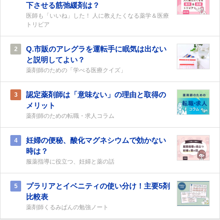
下させる筋弛緩剤は？
医師も「いいね」した！ 人に教えたくなる薬学＆医療
トリビア
Q.市販のアレグラを運転手に眠気は出ない
2
と説明してよい？
薬剤師のための「学べる医療クイズ」
認定薬剤師は「意味ない」の理由と取得の
3
メリット
薬剤師のための転職・求人コラム
妊婦の便秘、酸化マグネシウムで効かない
4
時は？
服薬指導に役立つ、妊婦と薬の話
プラリアとイベニティの使い分け！主要5剤
5
比較表
薬剤師くるみぱんの勉強ノート