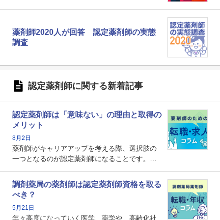
薬剤師2020人が回答 認定薬剤師の実態
調査
認定薬剤師に関する新着記事
認定薬剤師は「意味ない」の理由と取得の
メリット
8月2日
薬剤師がキャリアアップを考える際、選択肢の
一つとなるのが認定薬剤師になることです。し
かし、「認定薬剤師は取得しても意味がない」
という声を聞いたことがあるかもしれません。
調剤薬局の薬剤師は認定薬剤師資格を取る
本記事では、認定薬剤師が「意味ない」といわ
べき？
れる理由や、取得するメリット、年収・キャリ
5月21日
アへの影響を解説します。
年々高度になっていく医学、薬学や、高齢化社