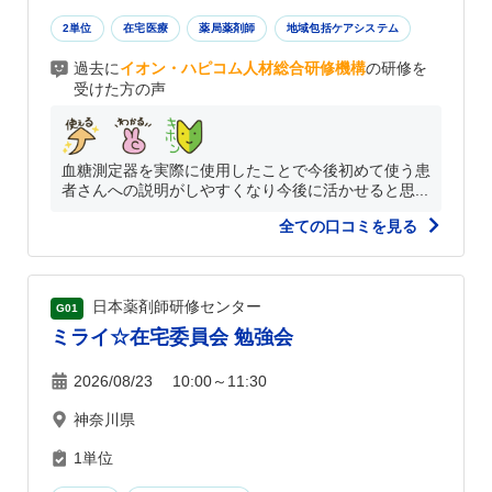
2単位
在宅医療
薬局薬剤師
地域包括ケアシステム
過去に
イオン・ハピコム人材総合研修機構
の研修を
受けた方の声
血糖測定器を実際に使用したことで今後初めて使う患
者さんへの説明がしやすくなり今後に活かせると思...
全ての口コミを見る
日本薬剤師研修センター
G01
ミライ☆在宅委員会 勉強会
2026/08/23 10:00～11:30
神奈川県
1単位