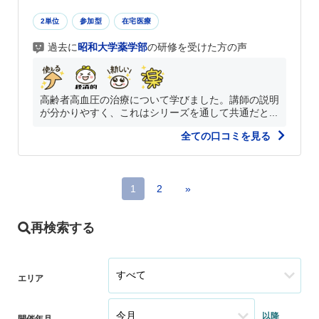
2単位
参加型
在宅医療
過去に
昭和大学薬学部
の研修を受けた方の声
高齢者高血圧の治療について学びました。講師の説明
が分かりやすく、これはシリーズを通して共通だと...
全ての口コミを見る
1
2
»
再検索する
エリア
以降
開催年月