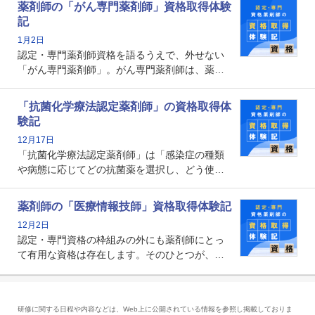
薬剤師の「がん専門薬剤師」資格取得体験
増えているのではないでしょうか。今回はそん
記
な救急認定薬剤師の取得体験記をご紹介しま
1月2日
す。
認定・専門薬剤師資格を語るうえで、外せない
「がん専門薬剤師」。がん専門薬剤師は、薬剤
師として初めて医療法上広告が可能な専門性に
関する資格として、2009年に発足しました。薬
「抗菌化学療法認定薬剤師」の資格取得体
剤師の専門性を活かして高度化するがん医療に
験記
貢献する姿は、今も病院薬剤師にとって一目置
12月17日
かれる存在です。
「抗菌化学療法認定薬剤師」は「感染症の種類
や病態に応じてどの抗菌薬を選択し、どう使っ
たらいいのか」まで踏み込んで提案・実践でき
る薬剤師です。現在、感染防止対策加算の施設
薬剤師の「医療情報技師」資格取得体験記
基準に専任の薬剤師配置が挙げられており、今
12月2日
後は感染症領域で薬剤師に、より多くの役割が
認定・専門資格の枠組みの外にも薬剤師にとっ
求められる可能性もあります。
て有用な資格は存在します。そのひとつが、
「医療情報技師」です。患者の病歴、経過、検
査データ、投薬歴など非常に多岐にわたる医療
データを利活用し、またシステム管理できるこ
研修に関する日程や内容などは、Web上に公開されている情報を参照し掲載しておりま
とは、病院薬剤師を中心に大きな武器になりま