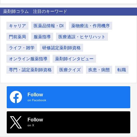
薬剤師コラム 注目のキーワード
キャリア
医薬品情報・DI
薬物療法・作用機序
門前薬局
服薬指導
医療過誤・ヒヤリハット
ライフ・雑学
研修認定薬剤師資格
オンライン服薬指導
薬剤師インタビュー
専門・認定薬剤師資格
医療クイズ
疾患・病態
転職
Follow
on Facebook
Follow
on X