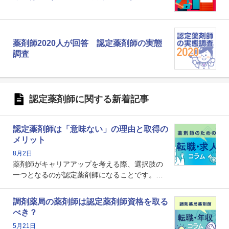
薬剤師2020人が回答 認定薬剤師の実態
調査
認定薬剤師に関する新着記事
認定薬剤師は「意味ない」の理由と取得の
メリット
8月2日
薬剤師がキャリアアップを考える際、選択肢の
一つとなるのが認定薬剤師になることです。し
かし、「認定薬剤師は取得しても意味がない」
という声を聞いたことがあるかもしれません。
調剤薬局の薬剤師は認定薬剤師資格を取る
本記事では、認定薬剤師が「意味ない」といわ
べき？
れる理由や、取得するメリット、年収・キャリ
5月21日
アへの影響を解説します。