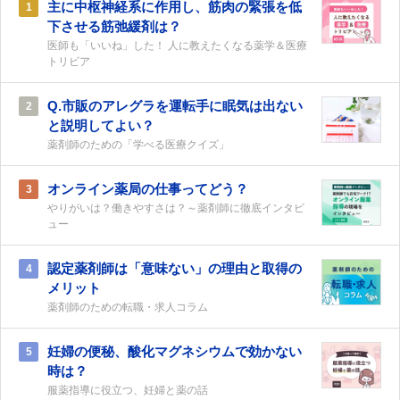
主に中枢神経系に作用し、筋肉の緊張を低
1
下させる筋弛緩剤は？
医師も「いいね」した！ 人に教えたくなる薬学＆医療
トリビア
Q.市販のアレグラを運転手に眠気は出ない
2
と説明してよい？
薬剤師のための「学べる医療クイズ」
オンライン薬局の仕事ってどう？
3
やりがいは？働きやすさは？～薬剤師に徹底インタビ
ュー
認定薬剤師は「意味ない」の理由と取得の
4
メリット
薬剤師のための転職・求人コラム
妊婦の便秘、酸化マグネシウムで効かない
5
時は？
服薬指導に役立つ、妊婦と薬の話