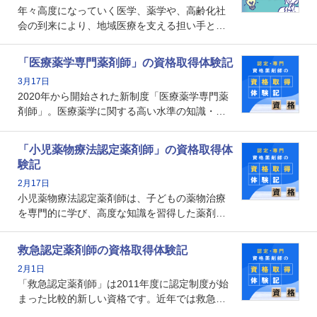
年々高度になっていく医学、薬学や、高齢化社
会の到来により、地域医療を支える担い手とし
ての薬剤師の存在がクローズアップされるなか
で、重要度が増しているのが認定薬剤師という
「医療薬学専門薬剤師」の資格取得体験記
資格です。認定薬剤師とはいったいどんな資格
3月17日
なのでしょうか。それを取得するとどのような
2020年から開始された新制度「医療薬学専門薬
メリットがあるのでしょうか。
剤師」。医療薬学に関する高い水準の知識・技
能を備えた薬剤師の養成を目的としており、薬
剤師としての専門性を示す客観的な根拠の一つ
「小児薬物療法認定薬剤師」の資格取得体
となります。取得要件は多岐に渡り、審査も複
験記
数回ありますが、患者さんに対して一定の能力
2月17日
の証明になる資格と言えます。
小児薬物療法認定薬剤師は、子どもの薬物治療
を専門的に学び、高度な知識を習得した薬剤師
です。子どもの発達段階における身体的特徴
や、特有の疾患、心理状況を理解し、専門性を
救急認定薬剤師の資格取得体験記
深めることで、子どもとその保護者に寄り添え
2月1日
る存在です。今回はそんな小児薬物療法認定薬
「救急認定薬剤師」は2011年度に認定制度が始
剤師の取得体験記をご紹介します。
まった比較的新しい資格です。近年では救急病
棟に薬剤師を配置する病院が増えてきているこ