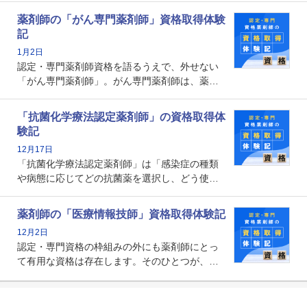
とから、救急認定薬剤師を目指す病院薬剤師も
薬剤師の「がん専門薬剤師」資格取得体験
増えているのではないでしょうか。今回はそん
記
な救急認定薬剤師の取得体験記をご紹介しま
1月2日
す。
認定・専門薬剤師資格を語るうえで、外せない
「がん専門薬剤師」。がん専門薬剤師は、薬剤
師として初めて医療法上広告が可能な専門性に
関する資格として、2009年に発足しました。薬
「抗菌化学療法認定薬剤師」の資格取得体
剤師の専門性を活かして高度化するがん医療に
験記
貢献する姿は、今も病院薬剤師にとって一目置
12月17日
かれる存在です。
「抗菌化学療法認定薬剤師」は「感染症の種類
や病態に応じてどの抗菌薬を選択し、どう使っ
たらいいのか」まで踏み込んで提案・実践でき
る薬剤師です。現在、感染防止対策加算の施設
薬剤師の「医療情報技師」資格取得体験記
基準に専任の薬剤師配置が挙げられており、今
12月2日
後は感染症領域で薬剤師に、より多くの役割が
認定・専門資格の枠組みの外にも薬剤師にとっ
求められる可能性もあります。
て有用な資格は存在します。そのひとつが、
「医療情報技師」です。患者の病歴、経過、検
査データ、投薬歴など非常に多岐にわたる医療
データを利活用し、またシステム管理できるこ