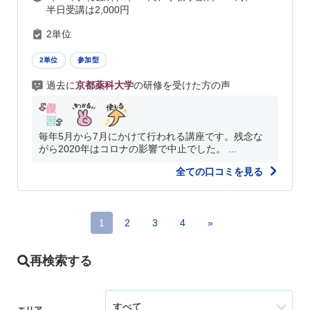
半日受講は2,000円
2単位
2単位
参加型
過去に
京都薬科大学
の研修を受けた方の声
毎年5月から7月にかけて行われる講座です。残念な
がら2020年はコロナの影響で中止でした。 ...
全ての口コミを見る
1
2
3
4
»
再検索する
エリア