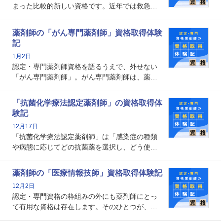
まった比較的新しい資格です。近年では救急病
棟に薬剤師を配置する病院が増えてきているこ
とから、救急認定薬剤師を目指す病院薬剤師も
薬剤師の「がん専門薬剤師」資格取得体験
増えているのではないでしょうか。今回はそん
記
な救急認定薬剤師の取得体験記をご紹介しま
1月2日
す。
認定・専門薬剤師資格を語るうえで、外せない
「がん専門薬剤師」。がん専門薬剤師は、薬剤
師として初めて医療法上広告が可能な専門性に
関する資格として、2009年に発足しました。薬
「抗菌化学療法認定薬剤師」の資格取得体
剤師の専門性を活かして高度化するがん医療に
験記
貢献する姿は、今も病院薬剤師にとって一目置
12月17日
かれる存在です。
「抗菌化学療法認定薬剤師」は「感染症の種類
や病態に応じてどの抗菌薬を選択し、どう使っ
たらいいのか」まで踏み込んで提案・実践でき
る薬剤師です。現在、感染防止対策加算の施設
薬剤師の「医療情報技師」資格取得体験記
基準に専任の薬剤師配置が挙げられており、今
12月2日
後は感染症領域で薬剤師に、より多くの役割が
認定・専門資格の枠組みの外にも薬剤師にとっ
求められる可能性もあります。
て有用な資格は存在します。そのひとつが、
「医療情報技師」です。患者の病歴、経過、検