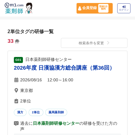
登録1分
会員登録
無料
ログイン
2単位タグの研修一覧
33
件
検索条件を変更
日本薬剤師研修センター
G01
2026年度 日漢協漢方総合講座（第36回）
2026/08/16 12:00～16:00
東京都
2単位
漢方
2単位
薬局薬剤師
過去に
日本薬剤師研修センター
の研修を受けた方の
声