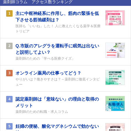
薬剤師コラム アクセス数ランキング
主に中枢神経系に作用し、筋肉の緊張を低
1
下させる筋弛緩剤は？
医師も「いいね」した！ 人に教えたくなる薬学＆医療
トリビア
Q.市販のアレグラを運転手に眠気は出ない
2
と説明してよい？
薬剤師のための「学べる医療クイズ」
オンライン薬局の仕事ってどう？
3
やりがいは？働きやすさは？～薬剤師に徹底インタビ
ュー
認定薬剤師は「意味ない」の理由と取得の
4
メリット
薬剤師のための転職・求人コラム
妊婦の便秘、酸化マグネシウムで効かない
5