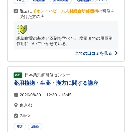
2単位
在宅医療
薬局薬剤師
地域包括ケアシステム
過去に
イオン・ハピコム人材総合研修機構
の研修を
受けた方の声
認知症薬の基本と薬剤を学べた。 増量までの用量副
作用についていかせている。
全ての口コミを見る
日本薬剤師研修センター
G01
薬用植物・生薬・漢方に関する講座
2026/08/30 12:30～15:45
東京都
2単位
漢方
2単位