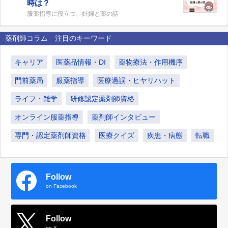
時は？
服薬指導に役立つ、妊婦と薬の話
薬剤師コラム 注目のキーワード
キャリア
医薬品情報・DI
薬物療法・作用機序
門前薬局
服薬指導
医療過誤・ヒヤリハット
ライフ・雑学
研修認定薬剤師資格
オンライン服薬指導
薬剤師インタビュー
専門・認定薬剤師資格
医療クイズ
疾患・病態
転職
Follow
on Facebook
Follow
on X