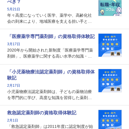
べき？
れる理由や、取得するメリット、年収・キャリ
5月21日
アへの影響を解説します。
年々高度になっていく医学、薬学や、高齢化社
会の到来により、地域医療を支える担い手とし
ての薬剤師の存在がクローズアップされるなか
で、重要度が増しているのが認定薬剤師という
「医療薬学専門薬剤師」の資格取得体験記
資格です。認定薬剤師とはいったいどんな資格
3月17日
なのでしょうか。それを取得するとどのような
2020年から開始された新制度「医療薬学専門薬
メリットがあるのでしょうか。
剤師」。医療薬学に関する高い水準の知識・技
能を備えた薬剤師の養成を目的としており、薬
剤師としての専門性を示す客観的な根拠の一つ
「小児薬物療法認定薬剤師」の資格取得体
となります。取得要件は多岐に渡り、審査も複
験記
数回ありますが、患者さんに対して一定の能力
2月17日
の証明になる資格と言えます。
小児薬物療法認定薬剤師は、子どもの薬物治療
を専門的に学び、高度な知識を習得した薬剤師
です。子どもの発達段階における身体的特徴
や、特有の疾患、心理状況を理解し、専門性を
救急認定薬剤師の資格取得体験記
深めることで、子どもとその保護者に寄り添え
2月1日
る存在です。今回はそんな小児薬物療法認定薬
「救急認定薬剤師」は2011年度に認定制度が始
剤師の取得体験記をご紹介します。