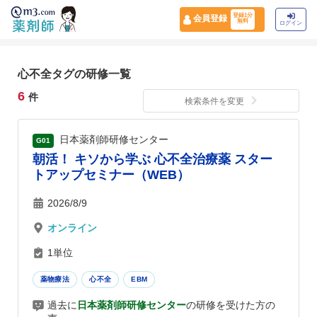
登録1分
会員登録
無料
ログイン
心不全タグの研修一覧
6
件
検索条件を変更
日本薬剤師研修センター
G01
朝活！ キソから学ぶ 心不全治療薬 スター
トアップセミナー（WEB）
2026/8/9
オンライン
1単位
薬物療法
心不全
EBM
過去に
日本薬剤師研修センター
の研修を受けた方の