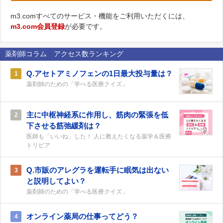
m3.comすべてのサービス・機能をご利用いただくには、
m3.com会員登録
が必要です。
薬剤師コラム アクセス数ランキング
Q.アセトアミノフェンの1日最大投与量は？
1
薬剤師のための「学べる医療クイズ」
主に中枢神経系に作用し、筋肉の緊張を低
2
下させる筋弛緩剤は？
医師も「いいね」した！ 人に教えたくなる薬学＆医療
トリビア
Q.市販のアレグラを運転手に眠気は出ない
3
と説明してよい？
薬剤師のための「学べる医療クイズ」
オンライン薬局の仕事ってどう？
4