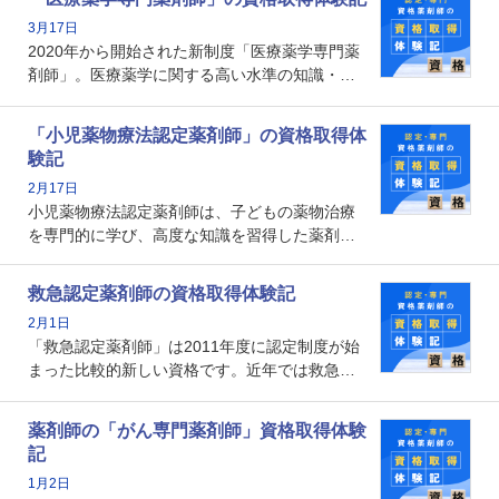
資格です。認定薬剤師とはいったいどんな資格
3月17日
なのでしょうか。それを取得するとどのような
2020年から開始された新制度「医療薬学専門薬
メリットがあるのでしょうか。
剤師」。医療薬学に関する高い水準の知識・技
能を備えた薬剤師の養成を目的としており、薬
剤師としての専門性を示す客観的な根拠の一つ
「小児薬物療法認定薬剤師」の資格取得体
となります。取得要件は多岐に渡り、審査も複
験記
数回ありますが、患者さんに対して一定の能力
2月17日
の証明になる資格と言えます。
小児薬物療法認定薬剤師は、子どもの薬物治療
を専門的に学び、高度な知識を習得した薬剤師
です。子どもの発達段階における身体的特徴
や、特有の疾患、心理状況を理解し、専門性を
救急認定薬剤師の資格取得体験記
深めることで、子どもとその保護者に寄り添え
2月1日
る存在です。今回はそんな小児薬物療法認定薬
「救急認定薬剤師」は2011年度に認定制度が始
剤師の取得体験記をご紹介します。
まった比較的新しい資格です。近年では救急病
棟に薬剤師を配置する病院が増えてきているこ
とから、救急認定薬剤師を目指す病院薬剤師も
薬剤師の「がん専門薬剤師」資格取得体験
増えているのではないでしょうか。今回はそん
記
な救急認定薬剤師の取得体験記をご紹介しま
1月2日
す。