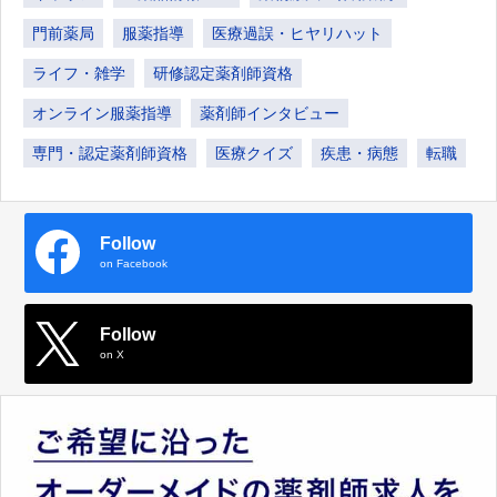
門前薬局
服薬指導
医療過誤・ヒヤリハット
ライフ・雑学
研修認定薬剤師資格
オンライン服薬指導
薬剤師インタビュー
専門・認定薬剤師資格
医療クイズ
疾患・病態
転職
Follow
on Facebook
Follow
on X