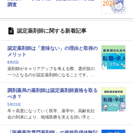
調査
認定薬剤師に関する新着記事
認定薬剤師は「意味ない」の理由と取得の
メリット
8月2日
薬剤師がキャリアアップを考える際、選択肢の
一つとなるのが認定薬剤師になることです。し
かし、「認定薬剤師は取得しても意味がない」
という声を聞いたことがあるかもしれません。
調剤薬局の薬剤師は認定薬剤師資格を取る
本記事では、認定薬剤師が「意味ない」といわ
べき？
れる理由や、取得するメリット、年収・キャリ
5月21日
アへの影響を解説します。
年々高度になっていく医学、薬学や、高齢化社
会の到来により、地域医療を支える担い手とし
ての薬剤師の存在がクローズアップされるなか
で、重要度が増しているのが認定薬剤師という
「医療薬学専門薬剤師」の資格取得体験記