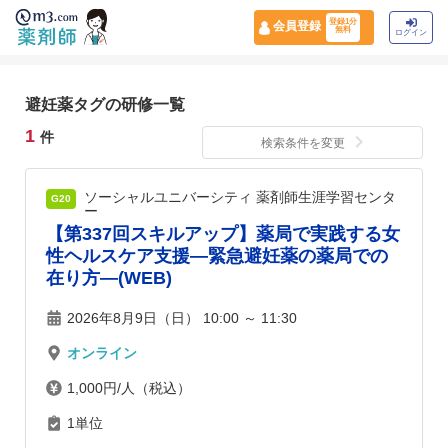
登録1分
会員登録
無料
ログイン
避妊薬タグの研修一覧
1
件
検索条件を変更
ソーシャルユニバーシティ 薬剤師生涯学習センタ
G20
ー
【第337回スキルアップ】薬局で実践する女
性ヘルスケア支援―緊急避妊薬の薬局での
在り方―(WEB)
2026年8月9日（日） 10:00 ～ 11:30
オンライン
1,000円/人（税込）
1単位