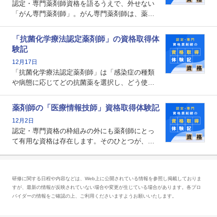
認定・専門薬剤師資格を語るうえで、外せない
「がん専門薬剤師」。がん専門薬剤師は、薬剤
師として初めて医療法上広告が可能な専門性に
関する資格として、2009年に発足しました。薬
「抗菌化学療法認定薬剤師」の資格取得体
剤師の専門性を活かして高度化するがん医療に
験記
貢献する姿は、今も病院薬剤師にとって一目置
12月17日
かれる存在です。
「抗菌化学療法認定薬剤師」は「感染症の種類
や病態に応じてどの抗菌薬を選択し、どう使っ
たらいいのか」まで踏み込んで提案・実践でき
る薬剤師です。現在、感染防止対策加算の施設
薬剤師の「医療情報技師」資格取得体験記
基準に専任の薬剤師配置が挙げられており、今
12月2日
後は感染症領域で薬剤師に、より多くの役割が
認定・専門資格の枠組みの外にも薬剤師にとっ
求められる可能性もあります。
て有用な資格は存在します。そのひとつが、
「医療情報技師」です。患者の病歴、経過、検
査データ、投薬歴など非常に多岐にわたる医療
データを利活用し、またシステム管理できるこ
研修に関する日程や内容などは、Web上に公開されている情報を参照し掲載しておりま
とは、病院薬剤師を中心に大きな武器になりま
すが、最新の情報が反映されていない場合や変更が生じている場合があります。各プロ
す。
バイダーの情報をご確認の上、ご利用くださいますようお願いいたします。