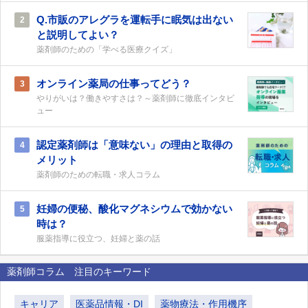
Q.市販のアレグラを運転手に眠気は出ない
2
と説明してよい？
薬剤師のための「学べる医療クイズ」
オンライン薬局の仕事ってどう？
3
やりがいは？働きやすさは？～薬剤師に徹底インタビ
ュー
認定薬剤師は「意味ない」の理由と取得の
4
メリット
薬剤師のための転職・求人コラム
妊婦の便秘、酸化マグネシウムで効かない
5
時は？
服薬指導に役立つ、妊婦と薬の話
薬剤師コラム 注目のキーワード
キャリア
医薬品情報・DI
薬物療法・作用機序