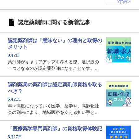
認定薬剤師に関する新着記事
認定薬剤師は「意味ない」の理由と取得の
メリット
8月2日
薬剤師がキャリアアップを考える際、選択肢の
一つとなるのが認定薬剤師になることです。し
かし、「認定薬剤師は取得しても意味がない」
という声を聞いたことがあるかもしれません。
調剤薬局の薬剤師は認定薬剤師資格を取る
本記事では、認定薬剤師が「意味ない」といわ
べき？
れる理由や、取得するメリット、年収・キャリ
5月21日
アへの影響を解説します。
年々高度になっていく医学、薬学や、高齢化社
会の到来により、地域医療を支える担い手とし
ての薬剤師の存在がクローズアップされるなか
で、重要度が増しているのが認定薬剤師という
「医療薬学専門薬剤師」の資格取得体験記
資格です。認定薬剤師とはいったいどんな資格
3月17日
なのでしょうか。それを取得するとどのような