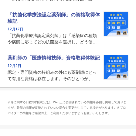
師として初めて医療法上広告が可能な専門性に
関する資格として、2009年に発足しました。薬
「抗菌化学療法認定薬剤師」の資格取得体
剤師の専門性を活かして高度化するがん医療に
験記
貢献する姿は、今も病院薬剤師にとって一目置
12月17日
かれる存在です。
「抗菌化学療法認定薬剤師」は「感染症の種類
や病態に応じてどの抗菌薬を選択し、どう使っ
たらいいのか」まで踏み込んで提案・実践でき
る薬剤師です。現在、感染防止対策加算の施設
薬剤師の「医療情報技師」資格取得体験記
基準に専任の薬剤師配置が挙げられており、今
12月2日
後は感染症領域で薬剤師に、より多くの役割が
認定・専門資格の枠組みの外にも薬剤師にとっ
求められる可能性もあります。
て有用な資格は存在します。そのひとつが、
「医療情報技師」です。患者の病歴、経過、検
査データ、投薬歴など非常に多岐にわたる医療
データを利活用し、またシステム管理できるこ
研修に関する日程や内容などは、Web上に公開されている情報を参照し掲載しておりま
とは、病院薬剤師を中心に大きな武器になりま
すが、最新の情報が反映されていない場合や変更が生じている場合があります。各プロ
す。
バイダーの情報をご確認の上、ご利用くださいますようお願いいたします。