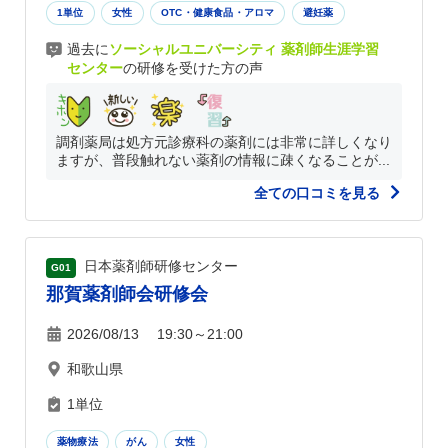
1単位
女性
OTC・健康食品・アロマ
避妊薬
過去に
ソーシャルユニバーシティ 薬剤師生涯学習
センター
の研修を受けた方の声
調剤薬局は処方元診療科の薬剤には非常に詳しくなり
ますが、普段触れない薬剤の情報に疎くなることが...
全ての口コミを見る
日本薬剤師研修センター
G01
那賀薬剤師会研修会
2026/08/13 19:30～21:00
和歌山県
1単位
薬物療法
がん
女性