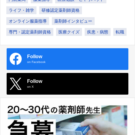
ライフ・雑学
研修認定薬剤師資格
オンライン服薬指導
薬剤師インタビュー
専門・認定薬剤師資格
医療クイズ
疾患・病態
転職
Follow
on Facebook
Follow
on X