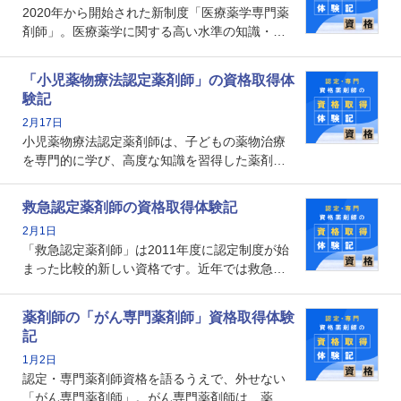
2020年から開始された新制度「医療薬学専門薬
メリットがあるのでしょうか。
剤師」。医療薬学に関する高い水準の知識・技
能を備えた薬剤師の養成を目的としており、薬
剤師としての専門性を示す客観的な根拠の一つ
「小児薬物療法認定薬剤師」の資格取得体
となります。取得要件は多岐に渡り、審査も複
験記
数回ありますが、患者さんに対して一定の能力
2月17日
の証明になる資格と言えます。
小児薬物療法認定薬剤師は、子どもの薬物治療
を専門的に学び、高度な知識を習得した薬剤師
です。子どもの発達段階における身体的特徴
や、特有の疾患、心理状況を理解し、専門性を
救急認定薬剤師の資格取得体験記
深めることで、子どもとその保護者に寄り添え
2月1日
る存在です。今回はそんな小児薬物療法認定薬
「救急認定薬剤師」は2011年度に認定制度が始
剤師の取得体験記をご紹介します。
まった比較的新しい資格です。近年では救急病
棟に薬剤師を配置する病院が増えてきているこ
とから、救急認定薬剤師を目指す病院薬剤師も
薬剤師の「がん専門薬剤師」資格取得体験
増えているのではないでしょうか。今回はそん
記
な救急認定薬剤師の取得体験記をご紹介しま
1月2日
す。
認定・専門薬剤師資格を語るうえで、外せない
「がん専門薬剤師」。がん専門薬剤師は、薬剤