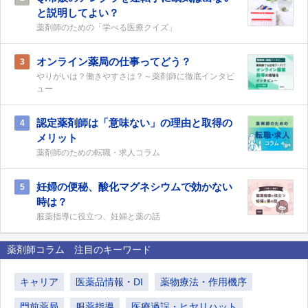
と説明してよい？
薬剤師のための「学べる医療クイズ」
オンライン薬局の仕事ってどう？
3
やりがいは？働きやすさは？～薬剤師に徹底インタビ
ュー
認定薬剤師は「意味ない」の理由と取得の
4
メリット
薬剤師のための転職・求人コラム
妊婦の便秘、酸化マグネシウムで効かない
5
時は？
服薬指導に役立つ、妊婦と薬の話
薬剤師コラム 注目のキーワード
キャリア
医薬品情報・DI
薬物療法・作用機序
門前薬局
服薬指導
医療過誤・ヒヤリハット