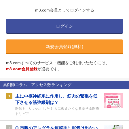
m3.com会員としてログインする
ログイン
新規会員登録(無料)
m3.comすべてのサービス・機能をご利用いただくには、
m3.com会員登録
が必要です。
薬剤師コラム アクセス数ランキング
主に中枢神経系に作用し、筋肉の緊張を低
1
下させる筋弛緩剤は？
医師も「いいね」した！ 人に教えたくなる薬学＆医療
トリビア
Q.市販のアレグラを運転手に眠気は出ない
2