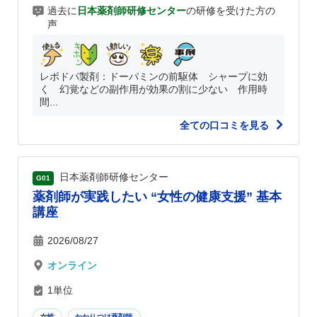
過去に
日本薬剤師研修センター
の研修を受けた方の
声
レボドパ製剤：ドーパミンの前駆体 シャープに効
く 幻覚などの副作用が効果の割に少ない 作用時
間...
全ての口コミを見る
日本薬剤師研修センター
G01
薬剤師が実践したい “女性の健康支援” 基本
講座
2026/08/27
オンライン
1単位
女性
かかりつけ薬剤師