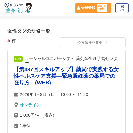
登録1分
会員登録
無料
ログイン
女性タグの研修一覧
5
件
検索条件を変更
ソーシャルユニバーシティ 薬剤師生涯学習センタ
G20
ー
【第337回スキルアップ】薬局で実践する女
性ヘルスケア支援―緊急避妊薬の薬局での
在り方―(WEB)
2026年8月9日（日） 10:00 ～ 11:30
オンライン
1,000円/人（税込）
1単位