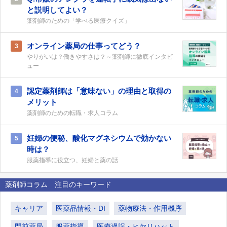
と説明してよい？
薬剤師のための「学べる医療クイズ」
オンライン薬局の仕事ってどう？
3
やりがいは？働きやすさは？～薬剤師に徹底インタビ
ュー
認定薬剤師は「意味ない」の理由と取得の
4
メリット
薬剤師のための転職・求人コラム
妊婦の便秘、酸化マグネシウムで効かない
5
時は？
服薬指導に役立つ、妊婦と薬の話
薬剤師コラム 注目のキーワード
キャリア
医薬品情報・DI
薬物療法・作用機序
門前薬局
服薬指導
医療過誤・ヒヤリハット