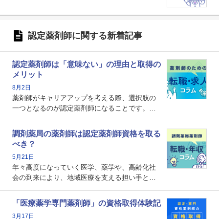
認定薬剤師に関する新着記事
認定薬剤師は「意味ない」の理由と取得の
メリット
8月2日
薬剤師がキャリアアップを考える際、選択肢の
一つとなるのが認定薬剤師になることです。し
かし、「認定薬剤師は取得しても意味がない」
という声を聞いたことがあるかもしれません。
調剤薬局の薬剤師は認定薬剤師資格を取る
本記事では、認定薬剤師が「意味ない」といわ
べき？
れる理由や、取得するメリット、年収・キャリ
5月21日
アへの影響を解説します。
年々高度になっていく医学、薬学や、高齢化社
会の到来により、地域医療を支える担い手とし
ての薬剤師の存在がクローズアップされるなか
で、重要度が増しているのが認定薬剤師という
「医療薬学専門薬剤師」の資格取得体験記
資格です。認定薬剤師とはいったいどんな資格
3月17日
なのでしょうか。それを取得するとどのような