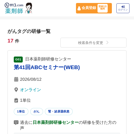
登録1分
会員登録
無料
ログイン
がんタグの研修一覧
17
件
検索条件を変更
日本薬剤師研修センター
G01
第41回ABCセミナー(WEB)
2026/08/12
オンライン
1単位
1単位
がん
腎・泌尿器疾患
過去に
日本薬剤師研修センター
の研修を受けた方の
声