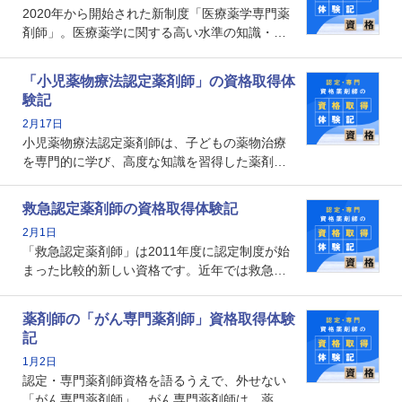
2020年から開始された新制度「医療薬学専門薬
メリットがあるのでしょうか。
剤師」。医療薬学に関する高い水準の知識・技
能を備えた薬剤師の養成を目的としており、薬
剤師としての専門性を示す客観的な根拠の一つ
「小児薬物療法認定薬剤師」の資格取得体
となります。取得要件は多岐に渡り、審査も複
験記
数回ありますが、患者さんに対して一定の能力
2月17日
の証明になる資格と言えます。
小児薬物療法認定薬剤師は、子どもの薬物治療
を専門的に学び、高度な知識を習得した薬剤師
です。子どもの発達段階における身体的特徴
や、特有の疾患、心理状況を理解し、専門性を
救急認定薬剤師の資格取得体験記
深めることで、子どもとその保護者に寄り添え
2月1日
る存在です。今回はそんな小児薬物療法認定薬
「救急認定薬剤師」は2011年度に認定制度が始
剤師の取得体験記をご紹介します。
まった比較的新しい資格です。近年では救急病
棟に薬剤師を配置する病院が増えてきているこ
とから、救急認定薬剤師を目指す病院薬剤師も
薬剤師の「がん専門薬剤師」資格取得体験
増えているのではないでしょうか。今回はそん
記
な救急認定薬剤師の取得体験記をご紹介しま
1月2日
す。
認定・専門薬剤師資格を語るうえで、外せない
「がん専門薬剤師」。がん専門薬剤師は、薬剤