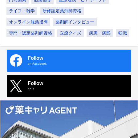
ライフ・雑学
研修認定薬剤師資格
オンライン服薬指導
薬剤師インタビュー
専門・認定薬剤師資格
医療クイズ
疾患・病態
転職
Follow
on Facebook
Follow
on X