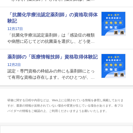
師として初めて医療法上広告が可能な専門性に
関する資格として、2009年に発足しました。薬
「抗菌化学療法認定薬剤師」の資格取得体
剤師の専門性を活かして高度化するがん医療に
験記
貢献する姿は、今も病院薬剤師にとって一目置
12月17日
かれる存在です。
「抗菌化学療法認定薬剤師」は「感染症の種類
や病態に応じてどの抗菌薬を選択し、どう使っ
たらいいのか」まで踏み込んで提案・実践でき
る薬剤師です。現在、感染防止対策加算の施設
薬剤師の「医療情報技師」資格取得体験記
基準に専任の薬剤師配置が挙げられており、今
12月2日
後は感染症領域で薬剤師に、より多くの役割が
認定・専門資格の枠組みの外にも薬剤師にとっ
求められる可能性もあります。
て有用な資格は存在します。そのひとつが、
「医療情報技師」です。患者の病歴、経過、検
査データ、投薬歴など非常に多岐にわたる医療
データを利活用し、またシステム管理できるこ
研修に関する日程や内容などは、Web上に公開されている情報を参照し掲載しておりま
とは、病院薬剤師を中心に大きな武器になりま
すが、最新の情報が反映されていない場合や変更が生じている場合があります。各プロ
す。
バイダーの情報をご確認の上、ご利用くださいますようお願いいたします。