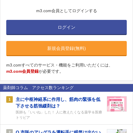
m3.com会員としてログインする
ログイン
新規会員登録(無料)
m3.comすべてのサービス・機能をご利用いただくには、
m3.com会員登録
が必要です。
薬剤師コラム アクセス数ランキング
主に中枢神経系に作用し、筋肉の緊張を低
1
下させる筋弛緩剤は？
医師も「いいね」した！ 人に教えたくなる薬学＆医療
トリビア
Q.市販のアレグラを運転手に眠気は出ない
2