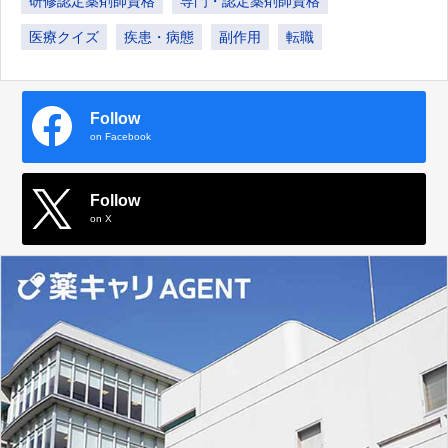
研修認定薬剤師資格
専門・認定薬剤師資格
医療クイズ
疾患・病態
副作用
転職
Follow
on Facebook
Follow
on X