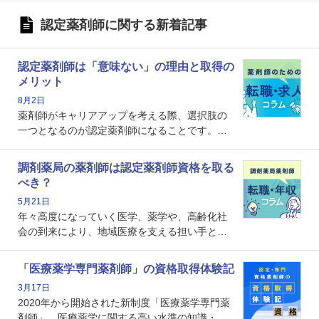
認定薬剤師に関する新着記事
認定薬剤師は「意味ない」の理由と取得の
メリット
8月2日
薬剤師がキャリアアップを考える際、選択肢の
一つとなるのが認定薬剤師になることです。し
かし、「認定薬剤師は取得しても意味がない」
という声を聞いたことがあるかもしれません。
調剤薬局の薬剤師は認定薬剤師資格を取る
本記事では、認定薬剤師が「意味ない」といわ
べき？
れる理由や、取得するメリット、年収・キャリ
5月21日
アへの影響を解説します。
年々高度になっていく医学、薬学や、高齢化社
会の到来により、地域医療を支える担い手とし
ての薬剤師の存在がクローズアップされるなか
で、重要度が増しているのが認定薬剤師という
「医療薬学専門薬剤師」の資格取得体験記
資格です。認定薬剤師とはいったいどんな資格
3月17日
なのでしょうか。それを取得するとどのような
2020年から開始された新制度「医療薬学専門薬
メリットがあるのでしょうか。
剤師」。医療薬学に関する高い水準の知識・技