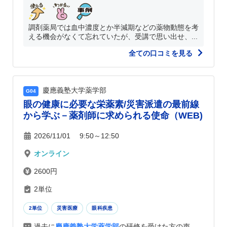
調剤薬局では血中濃度とか半減期などの薬物動態を考
える機会がなくて忘れていたが、受講で思い出せ、...
全ての口コミを見る
慶應義塾大学薬学部
G04
眼の健康に必要な栄薬素/災害派遣の最前線
から学ぶ－薬剤師に求められる使命（WEB)
2026/11/01 9:50～12:50
オンライン
2600円
2単位
2単位
災害医療
眼科疾患
過去に
慶應義塾大学薬学部
の研修を受けた方の声