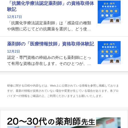
関する資格として、2009年に発足しました。薬
「抗菌化学療法認定薬剤師」の資格取得体
剤師の専門性を活かして高度化するがん医療に
験記
貢献する姿は、今も病院薬剤師にとって一目置
12月17日
かれる存在です。
「抗菌化学療法認定薬剤師」は「感染症の種類
や病態に応じてどの抗菌薬を選択し、どう使っ
たらいいのか」まで踏み込んで提案・実践でき
る薬剤師です。現在、感染防止対策加算の施設
薬剤師の「医療情報技師」資格取得体験記
基準に専任の薬剤師配置が挙げられており、今
12月2日
後は感染症領域で薬剤師に、より多くの役割が
認定・専門資格の枠組みの外にも薬剤師にとっ
求められる可能性もあります。
て有用な資格は存在します。そのひとつが、
「医療情報技師」です。患者の病歴、経過、検
査データ、投薬歴など非常に多岐にわたる医療
データを利活用し、またシステム管理できるこ
研修に関する日程や内容などは、Web上に公開されている情報を参照し掲載しておりま
とは、病院薬剤師を中心に大きな武器になりま
すが、最新の情報が反映されていない場合や変更が生じている場合があります。各プロ
す。
バイダーの情報をご確認の上、ご利用くださいますようお願いいたします。