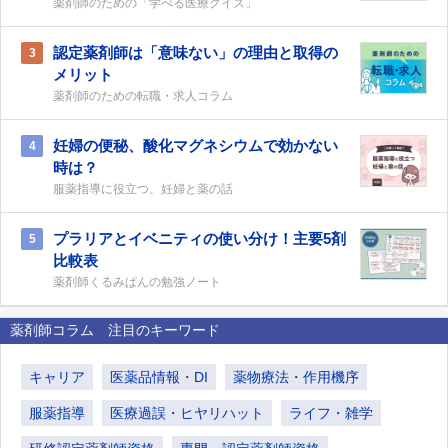
薬剤師のための「学べる医療クイズ」
認定薬剤師は「意味ない」の理由と取得の
3
メリット
薬剤師のための転職・求人コラム
妊婦の便秘、酸化マグネシウムで効かない
4
時は？
服薬指導に役立つ、妊婦と薬の話
プラリアとイベニティの使い分け！主要5剤
5
比較表
薬剤師くるみぱんの勉強ノート
薬剤師コラム 注目のキーワード
キャリア
医薬品情報・DI
薬物療法・作用機序
服薬指導
医療過誤・ヒヤリハット
ライフ・雑学