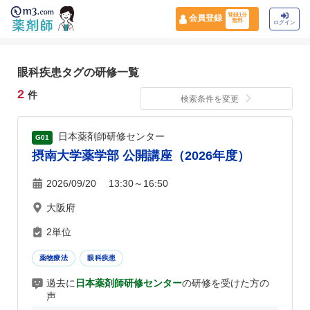
登録1分
会員登録
無料
ログイン
眼科疾患タグの研修一覧
2
件
検索条件を変更
日本薬剤師研修センター
G01
摂南大学薬学部 公開講座（2026年度）
2026/09/20 13:30～16:50
大阪府
2単位
薬物療法
眼科疾患
過去に
日本薬剤師研修センター
の研修を受けた方の
声