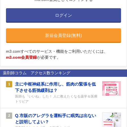
ログイン
新規会員登録(無料)
m3.comすべてのサービス・機能をご利用いただくには、
m3.com会員登録
が必要です。
薬剤師コラム アクセス数ランキング
主に中枢神経系に作用し、筋肉の緊張を低
1
下させる筋弛緩剤は？
医師も「いいね」した！ 人に教えたくなる薬学＆医療
トリビア
Q.市販のアレグラを運転手に眠気は出ない
2
と説明してよい？