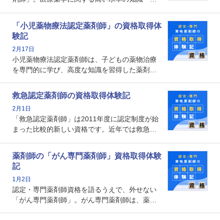
能を備えた薬剤師の養成を目的としており、薬
剤師としての専門性を示す客観的な根拠の一つ
「小児薬物療法認定薬剤師」の資格取得体
となります。取得要件は多岐に渡り、審査も複
験記
数回ありますが、患者さんに対して一定の能力
2月17日
の証明になる資格と言えます。
小児薬物療法認定薬剤師は、子どもの薬物治療
を専門的に学び、高度な知識を習得した薬剤師
です。子どもの発達段階における身体的特徴
や、特有の疾患、心理状況を理解し、専門性を
救急認定薬剤師の資格取得体験記
深めることで、子どもとその保護者に寄り添え
2月1日
る存在です。今回はそんな小児薬物療法認定薬
「救急認定薬剤師」は2011年度に認定制度が始
剤師の取得体験記をご紹介します。
まった比較的新しい資格です。近年では救急病
棟に薬剤師を配置する病院が増えてきているこ
とから、救急認定薬剤師を目指す病院薬剤師も
薬剤師の「がん専門薬剤師」資格取得体験
増えているのではないでしょうか。今回はそん
記
な救急認定薬剤師の取得体験記をご紹介しま
1月2日
す。
認定・専門薬剤師資格を語るうえで、外せない
「がん専門薬剤師」。がん専門薬剤師は、薬剤
師として初めて医療法上広告が可能な専門性に