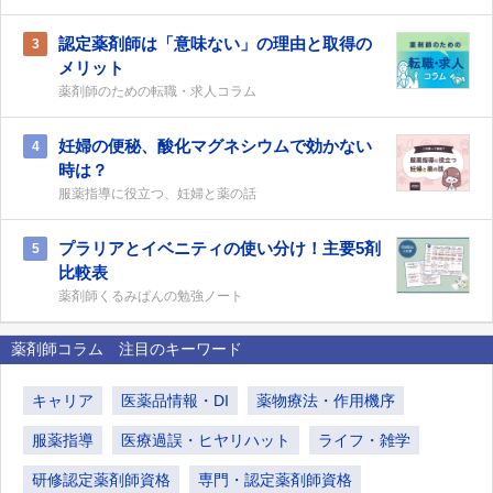
認定薬剤師は「意味ない」の理由と取得の
3
メリット
薬剤師のための転職・求人コラム
妊婦の便秘、酸化マグネシウムで効かない
4
時は？
服薬指導に役立つ、妊婦と薬の話
プラリアとイベニティの使い分け！主要5剤
5
比較表
薬剤師くるみぱんの勉強ノート
薬剤師コラム 注目のキーワード
キャリア
医薬品情報・DI
薬物療法・作用機序
服薬指導
医療過誤・ヒヤリハット
ライフ・雑学
研修認定薬剤師資格
専門・認定薬剤師資格