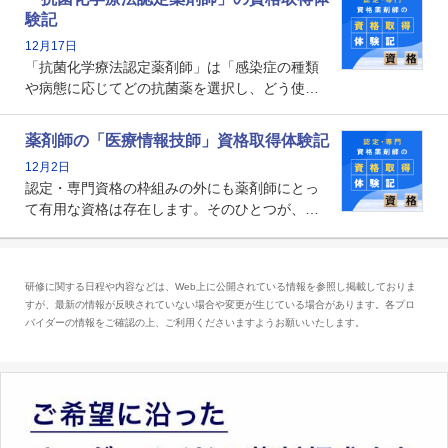
剤師の専門性を活かして高度化するがん医療に
験記
貢献する姿は、今も病院薬剤師にとって一目置
12月17日
かれる存在です。
「抗菌化学療法認定薬剤師」は「感染症の種類
や病態に応じてどの抗菌薬を選択し、どう使っ
たらいいのか」まで踏み込んで提案・実践でき
る薬剤師です。現在、感染防止対策加算の施設
薬剤師の「医療情報技師」資格取得体験記
基準に専任の薬剤師配置が挙げられており、今
12月2日
後は感染症領域で薬剤師に、より多くの役割が
認定・専門資格の枠組みの外にも薬剤師にとっ
求められる可能性もあります。
て有用な資格は存在します。そのひとつが、
「医療情報技師」です。患者の病歴、経過、検
査データ、投薬歴など非常に多岐にわたる医療
データを利活用し、またシステム管理できるこ
研修に関する日程や内容などは、Web上に公開されている情報を参照し掲載しておりま
とは、病院薬剤師を中心に大きな武器になりま
すが、最新の情報が反映されていない場合や変更が生じている場合があります。各プロ
す。
バイダーの情報をご確認の上、ご利用くださいますようお願いいたします。