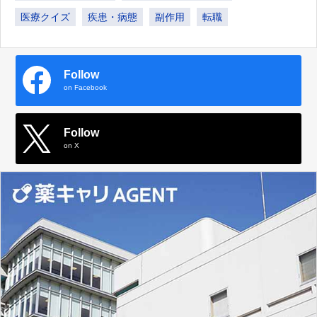
医療クイズ
疾患・病態
副作用
転職
Follow
on Facebook
Follow
on X