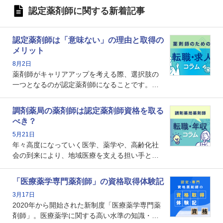
認定薬剤師に関する新着記事
認定薬剤師は「意味ない」の理由と取得の
メリット
8月2日
薬剤師がキャリアアップを考える際、選択肢の
一つとなるのが認定薬剤師になることです。し
かし、「認定薬剤師は取得しても意味がない」
という声を聞いたことがあるかもしれません。
調剤薬局の薬剤師は認定薬剤師資格を取る
本記事では、認定薬剤師が「意味ない」といわ
べき？
れる理由や、取得するメリット、年収・キャリ
5月21日
アへの影響を解説します。
年々高度になっていく医学、薬学や、高齢化社
会の到来により、地域医療を支える担い手とし
ての薬剤師の存在がクローズアップされるなか
で、重要度が増しているのが認定薬剤師という
「医療薬学専門薬剤師」の資格取得体験記
資格です。認定薬剤師とはいったいどんな資格
3月17日
なのでしょうか。それを取得するとどのような
2020年から開始された新制度「医療薬学専門薬
メリットがあるのでしょうか。
剤師」。医療薬学に関する高い水準の知識・技