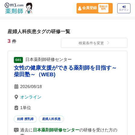
登録1分
会員登録
無料
ログイン
産婦人科疾患タグの研修一覧
3
件
検索条件を変更
日本薬剤師研修センター
G01
女性の健康支援ができる薬剤師を目指す～
柴田塾～（WEB)
2026/08/18
オンライン
1単位
妊婦 授乳婦
産婦人科疾患
過去に
日本薬剤師研修センター
の研修を受けた方の