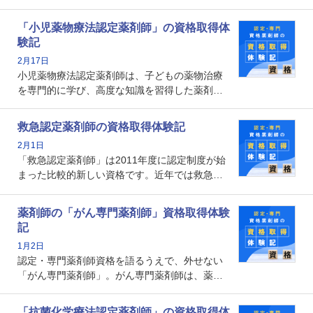
能を備えた薬剤師の養成を目的としており、薬
剤師としての専門性を示す客観的な根拠の一つ
「小児薬物療法認定薬剤師」の資格取得体
となります。取得要件は多岐に渡り、審査も複
験記
数回ありますが、患者さんに対して一定の能力
2月17日
の証明になる資格と言えます。
小児薬物療法認定薬剤師は、子どもの薬物治療
を専門的に学び、高度な知識を習得した薬剤師
です。子どもの発達段階における身体的特徴
や、特有の疾患、心理状況を理解し、専門性を
救急認定薬剤師の資格取得体験記
深めることで、子どもとその保護者に寄り添え
2月1日
る存在です。今回はそんな小児薬物療法認定薬
「救急認定薬剤師」は2011年度に認定制度が始
剤師の取得体験記をご紹介します。
まった比較的新しい資格です。近年では救急病
棟に薬剤師を配置する病院が増えてきているこ
とから、救急認定薬剤師を目指す病院薬剤師も
薬剤師の「がん専門薬剤師」資格取得体験
増えているのではないでしょうか。今回はそん
記
な救急認定薬剤師の取得体験記をご紹介しま
1月2日
す。
認定・専門薬剤師資格を語るうえで、外せない
「がん専門薬剤師」。がん専門薬剤師は、薬剤
師として初めて医療法上広告が可能な専門性に
関する資格として、2009年に発足しました。薬
「抗菌化学療法認定薬剤師」の資格取得体