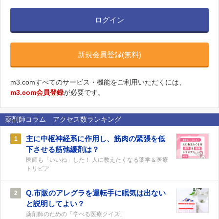
ログイン
新規会員登録(無料)
m3.comすべてのサービス・機能をご利用いただくには、
m3.com会員登録
が必要です。
薬剤師コラム アクセス数ランキング
主に中枢神経系に作用し、筋肉の緊張を低
1
下させる筋弛緩剤は？
医師も「いいね」した！ 人に教えたくなる薬学＆医療
トリビア
Q.市販のアレグラを運転手に眠気は出ない
2
と説明してよい？
薬剤師のための「学べる医療クイズ」