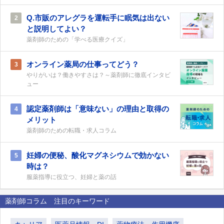
Q.市販のアレグラを運転手に眠気は出ない
2
と説明してよい？
薬剤師のための「学べる医療クイズ」
オンライン薬局の仕事ってどう？
3
やりがいは？働きやすさは？～薬剤師に徹底インタビ
ュー
認定薬剤師は「意味ない」の理由と取得の
4
メリット
薬剤師のための転職・求人コラム
妊婦の便秘、酸化マグネシウムで効かない
5
時は？
服薬指導に役立つ、妊婦と薬の話
薬剤師コラム 注目のキーワード