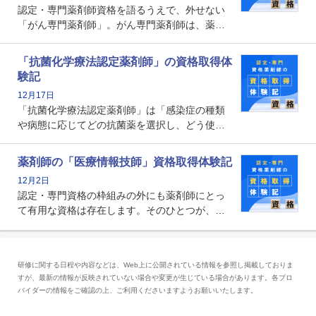
認定・専門薬剤師資格を語るうえで、外せない
「がん専門薬剤師」。がん専門薬剤師は、薬剤
師として初めて医療法上広告が可能な専門性に
関する資格として、2009年に発足しました。薬
「抗菌化学療法認定薬剤師」の資格取得体
剤師の専門性を活かして高度化するがん医療に
験記
貢献する姿は、今も病院薬剤師にとって一目置
12月17日
かれる存在です。
「抗菌化学療法認定薬剤師」は「感染症の種類
や病態に応じてどの抗菌薬を選択し、どう使っ
たらいいのか」まで踏み込んで提案・実践でき
る薬剤師です。現在、感染防止対策加算の施設
薬剤師の「医療情報技師」資格取得体験記
基準に専任の薬剤師配置が挙げられており、今
12月2日
後は感染症領域で薬剤師に、より多くの役割が
認定・専門資格の枠組みの外にも薬剤師にとっ
求められる可能性もあります。
て有用な資格は存在します。そのひとつが、
「医療情報技師」です。患者の病歴、経過、検
査データ、投薬歴など非常に多岐にわたる医療
データを利活用し、またシステム管理できるこ
研修に関する日程や内容などは、Web上に公開されている情報を参照し掲載しておりま
とは、病院薬剤師を中心に大きな武器になりま
すが、最新の情報が反映されていない場合や変更が生じている場合があります。各プロ
す。
バイダーの情報をご確認の上、ご利用くださいますようお願いいたします。