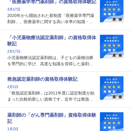
「医療薬学専門薬剤師」の資格取得体験記
資格です。認定薬剤師とはいったいどんな資格
3月17日
なのでしょうか。それを取得するとどのような
2020年から開始された新制度「医療薬学専門薬
メリットがあるのでしょうか。
剤師」。医療薬学に関する高い水準の知識・技
能を備えた薬剤師の養成を目的としており、薬
剤師としての専門性を示す客観的な根拠の一つ
「小児薬物療法認定薬剤師」の資格取得体
となります。取得要件は多岐に渡り、審査も複
験記
数回ありますが、患者さんに対して一定の能力
2月17日
の証明になる資格と言えます。
小児薬物療法認定薬剤師は、子どもの薬物治療
を専門的に学び、高度な知識を習得した薬剤師
です。子どもの発達段階における身体的特徴
や、特有の疾患、心理状況を理解し、専門性を
救急認定薬剤師の資格取得体験記
深めることで、子どもとその保護者に寄り添え
2月1日
る存在です。今回はそんな小児薬物療法認定薬
「救急認定薬剤師」は2011年度に認定制度が始
剤師の取得体験記をご紹介します。
まった比較的新しい資格です。近年では救急病
棟に薬剤師を配置する病院が増えてきているこ
とから、救急認定薬剤師を目指す病院薬剤師も
薬剤師の「がん専門薬剤師」資格取得体験
増えているのではないでしょうか。今回はそん
記
な救急認定薬剤師の取得体験記をご紹介しま
1月2日
す。