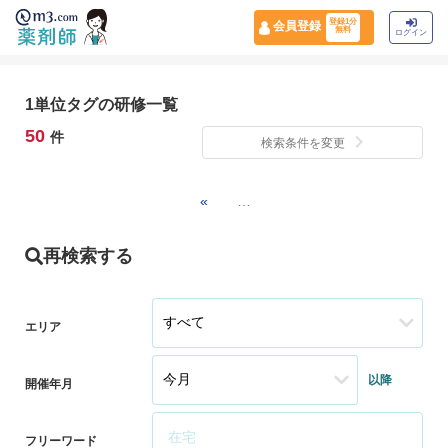
登録1分
会員登録
無料
ログイン
1単位タグの研修一覧
50
件
検索条件を変更
«
…
再検索する
エリア
以降
開催年月
フリーワード