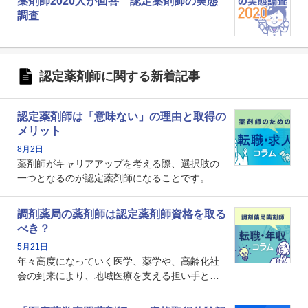
薬剤師2020人が回答 認定薬剤師の実態
調査
認定薬剤師に関する新着記事
認定薬剤師は「意味ない」の理由と取得の
メリット
8月2日
薬剤師がキャリアアップを考える際、選択肢の
一つとなるのが認定薬剤師になることです。し
かし、「認定薬剤師は取得しても意味がない」
という声を聞いたことがあるかもしれません。
調剤薬局の薬剤師は認定薬剤師資格を取る
本記事では、認定薬剤師が「意味ない」といわ
べき？
れる理由や、取得するメリット、年収・キャリ
5月21日
アへの影響を解説します。
年々高度になっていく医学、薬学や、高齢化社
会の到来により、地域医療を支える担い手とし
ての薬剤師の存在がクローズアップされるなか
で、重要度が増しているのが認定薬剤師という