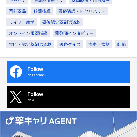
キャリア
医薬品情報・DI
薬物療法・作用機序
門前薬局
服薬指導
医療過誤・ヒヤリハット
ライフ・雑学
研修認定薬剤師資格
オンライン服薬指導
薬剤師インタビュー
専門・認定薬剤師資格
医療クイズ
疾患・病態
転職
Follow
on Facebook
Follow
on X