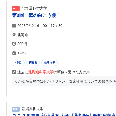
北海道科学大学
G10
第3回 壁の向こう側！
2026/9/12 16：00～17：30
北海道
500円
1単位
1単位
高齢者
生活指導
過去に
北海道科学大学
の研修を受けた方の声
なかなか薬局では分かりづらい、臨床推論についての知見を得ら
新潟薬科大学
G09