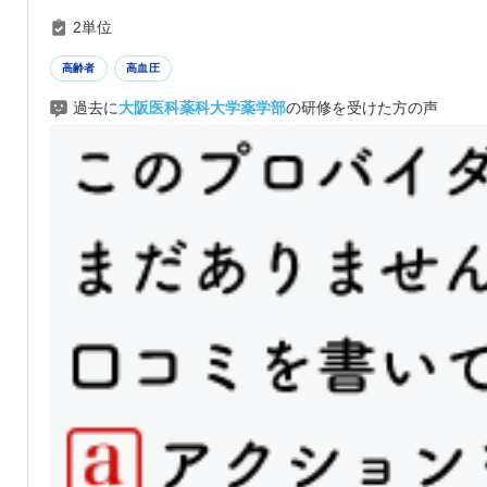
2単位
高齢者
高血圧
過去に
大阪医科薬科大学薬学部
の研修を受けた方の声