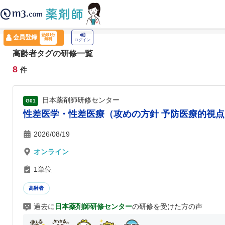
薬剤師トップ
›
認定薬剤師ナビ
›
高齢者
登録1分
会員登録
無料
ログイン
高齢者タグの研修一覧
8
件
日本薬剤師研修センター
G01
性差医学・性差医療（攻めの方針 予防医療的視点）
2026/08/19
オンライン
1単位
高齢者
過去に
日本薬剤師研修センター
の研修を受けた方の声