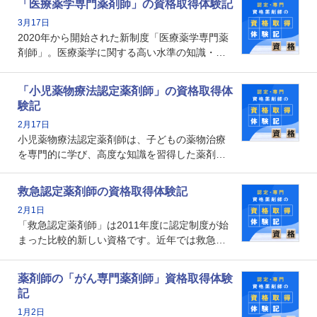
「医療薬学専門薬剤師」の資格取得体験記
資格です。認定薬剤師とはいったいどんな資格
3月17日
なのでしょうか。それを取得するとどのような
2020年から開始された新制度「医療薬学専門薬
メリットがあるのでしょうか。
剤師」。医療薬学に関する高い水準の知識・技
能を備えた薬剤師の養成を目的としており、薬
剤師としての専門性を示す客観的な根拠の一つ
「小児薬物療法認定薬剤師」の資格取得体
となります。取得要件は多岐に渡り、審査も複
験記
数回ありますが、患者さんに対して一定の能力
2月17日
の証明になる資格と言えます。
小児薬物療法認定薬剤師は、子どもの薬物治療
を専門的に学び、高度な知識を習得した薬剤師
です。子どもの発達段階における身体的特徴
や、特有の疾患、心理状況を理解し、専門性を
救急認定薬剤師の資格取得体験記
深めることで、子どもとその保護者に寄り添え
2月1日
る存在です。今回はそんな小児薬物療法認定薬
「救急認定薬剤師」は2011年度に認定制度が始
剤師の取得体験記をご紹介します。
まった比較的新しい資格です。近年では救急病
棟に薬剤師を配置する病院が増えてきているこ
とから、救急認定薬剤師を目指す病院薬剤師も
薬剤師の「がん専門薬剤師」資格取得体験
増えているのではないでしょうか。今回はそん
記
な救急認定薬剤師の取得体験記をご紹介しま
1月2日
す。