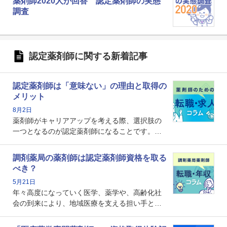
薬剤師2020人が回答 認定薬剤師の実態
調査
認定薬剤師に関する新着記事
認定薬剤師は「意味ない」の理由と取得の
メリット
8月2日
薬剤師がキャリアアップを考える際、選択肢の
一つとなるのが認定薬剤師になることです。し
かし、「認定薬剤師は取得しても意味がない」
という声を聞いたことがあるかもしれません。
調剤薬局の薬剤師は認定薬剤師資格を取る
本記事では、認定薬剤師が「意味ない」といわ
べき？
れる理由や、取得するメリット、年収・キャリ
5月21日
アへの影響を解説します。
年々高度になっていく医学、薬学や、高齢化社
会の到来により、地域医療を支える担い手とし
ての薬剤師の存在がクローズアップされるなか
で、重要度が増しているのが認定薬剤師という