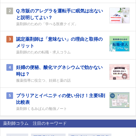
Q.市販のアレグラを運転手に眠気は出ない
2
と説明してよい？
薬剤師のための「学べる医療クイズ」
認定薬剤師は「意味ない」の理由と取得の
3
メリット
薬剤師のための転職・求人コラム
妊婦の便秘、酸化マグネシウムで効かない
4
時は？
服薬指導に役立つ、妊婦と薬の話
プラリアとイベニティの使い分け！主要5剤
5
比較表
薬剤師くるみぱんの勉強ノート
薬剤師コラム 注目のキーワード