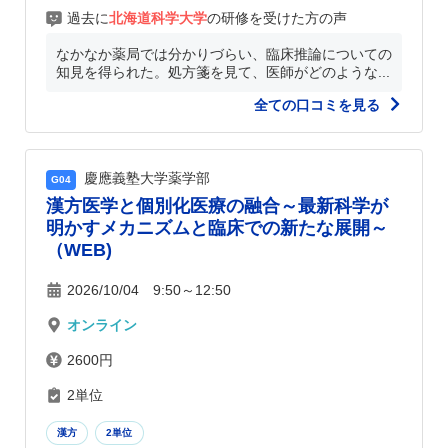
過去に
北海道科学大学
の研修を受けた方の声
なかなか薬局では分かりづらい、臨床推論についての
知見を得られた。処方箋を見て、医師がどのような...
全ての口コミを見る
慶應義塾大学薬学部
G04
漢方医学と個別化医療の融合～最新科学が
明かすメカニズムと臨床での新たな展開～
（WEB)
2026/10/04 9:50～12:50
オンライン
2600円
2単位
漢方
2単位