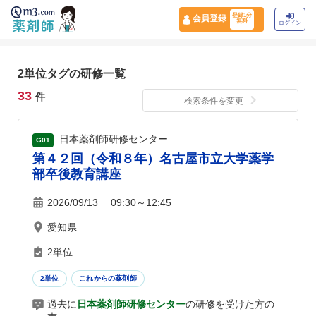
登録1分
会員登録
無料
ログイン
2単位タグの研修一覧
33
件
検索条件を変更
日本薬剤師研修センター
G01
第４２回（令和８年）名古屋市立大学薬学
部卒後教育講座
2026/09/13 09:30～12:45
愛知県
2単位
2単位
これからの薬剤師
過去に
日本薬剤師研修センター
の研修を受けた方の