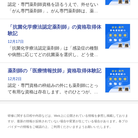
認定・専門薬剤師資格を語るうえで、外せない
「がん専門薬剤師」。がん専門薬剤師は、薬剤
師として初めて医療法上広告が可能な専門性に
関する資格として、2009年に発足しました。薬
「抗菌化学療法認定薬剤師」の資格取得体
剤師の専門性を活かして高度化するがん医療に
験記
貢献する姿は、今も病院薬剤師にとって一目置
12月17日
かれる存在です。
「抗菌化学療法認定薬剤師」は「感染症の種類
や病態に応じてどの抗菌薬を選択し、どう使っ
たらいいのか」まで踏み込んで提案・実践でき
る薬剤師です。現在、感染防止対策加算の施設
薬剤師の「医療情報技師」資格取得体験記
基準に専任の薬剤師配置が挙げられており、今
12月2日
後は感染症領域で薬剤師に、より多くの役割が
認定・専門資格の枠組みの外にも薬剤師にとっ
求められる可能性もあります。
て有用な資格は存在します。そのひとつが、
「医療情報技師」です。患者の病歴、経過、検
査データ、投薬歴など非常に多岐にわたる医療
データを利活用し、またシステム管理できるこ
研修に関する日程や内容などは、Web上に公開されている情報を参照し掲載しておりま
とは、病院薬剤師を中心に大きな武器になりま
すが、最新の情報が反映されていない場合や変更が生じている場合があります。各プロ
す。
バイダーの情報をご確認の上、ご利用くださいますようお願いいたします。