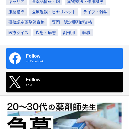
キャリア
医薬品情報・DI
薬物療法・作用機序
服薬指導
医療過誤・ヒヤリハット
ライフ・雑学
研修認定薬剤師資格
専門・認定薬剤師資格
医療クイズ
疾患・病態
副作用
転職
Follow
on Facebook
Follow
on X