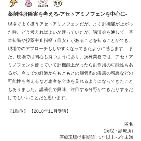
薬剤性肝障害を考える‐アセトアミノフェンを中心に‐
現場でよく扱うアセトアミノフェンだが、よく肝機能が上がっ
た時、どう考えればよいか迷っていたが、講演会を通して、基
本知識や投薬中止指標（目安）があることを知ることができ、
現場でのアプローチもしやすくなってきたように感じます。 ま
た、現場では関心も持つようにあり、病棟業務では、アセトア
ミノフェンを使っていて肝機能上がったら副作用の可能性もあ
るが、今までの経過からもともとの胆管系の疾患の増悪などの
可能性も考えるなど患者を全体を見れるようになってきたこと
もありました。講演会で興味、注目する分野ができたりするだ
けでもいいことだと思います。
【1単位】 【2018年11月受講】
匿名
(病院・診療所)
医療現場従事期間：3年以上~5年未満