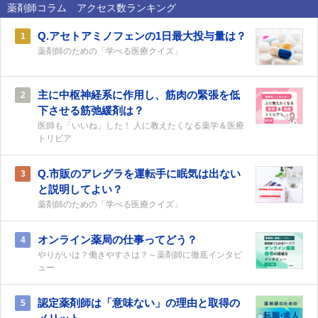
薬剤師コラム アクセス数ランキング
Q.アセトアミノフェンの1日最大投与量は？
1
薬剤師のための「学べる医療クイズ」
主に中枢神経系に作用し、筋肉の緊張を低
2
下させる筋弛緩剤は？
医師も「いいね」した！ 人に教えたくなる薬学＆医療
トリビア
Q.市販のアレグラを運転手に眠気は出ない
3
と説明してよい？
薬剤師のための「学べる医療クイズ」
オンライン薬局の仕事ってどう？
4
やりがいは？働きやすさは？～薬剤師に徹底インタビ
ュー
認定薬剤師は「意味ない」の理由と取得の
5