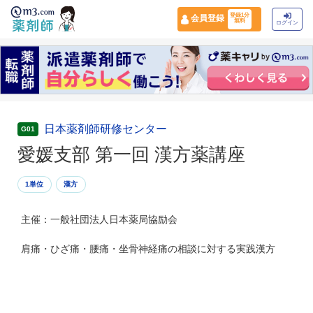
登録1分
会員登録
無料
ログイン
日本薬剤師研修センター
G01
愛媛支部 第一回 漢方薬講座
1単位
漢方
主催：一般社団法人日本薬局協励会
肩痛・ひざ痛・腰痛・坐骨神経痛の相談に対する実践漢方