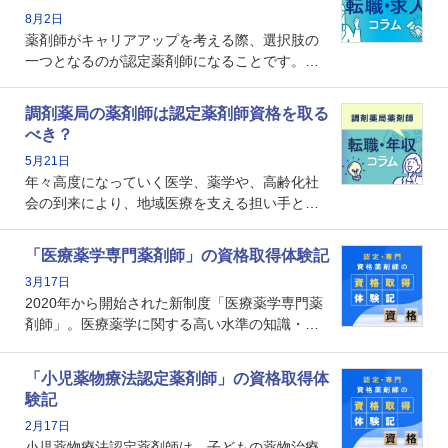
8月2日
薬剤師がキャリアアップを考える際、選択肢の
一つとなるのが認定薬剤師になることです。し
かし、「認定薬剤師は取得しても意味がない」
という声を聞いたことがあるかもしれません。
調剤薬局の薬剤師は認定薬剤師資格を取る
本記事では、認定薬剤師が「意味ない」といわ
べき？
れる理由や、取得するメリット、年収・キャリ
5月21日
アへの影響を解説します。
年々高度になっていく医学、薬学や、高齢化社
会の到来により、地域医療を支える担い手とし
ての薬剤師の存在がクローズアップされるなか
で、重要度が増しているのが認定薬剤師という
「医療薬学専門薬剤師」の資格取得体験記
資格です。認定薬剤師とはいったいどんな資格
3月17日
なのでしょうか。それを取得するとどのような
2020年から開始された新制度「医療薬学専門薬
メリットがあるのでしょうか。
剤師」。医療薬学に関する高い水準の知識・技
能を備えた薬剤師の養成を目的としており、薬
剤師としての専門性を示す客観的な根拠の一つ
「小児薬物療法認定薬剤師」の資格取得体
となります。取得要件は多岐に渡り、審査も複
験記
数回ありますが、患者さんに対して一定の能力
2月17日
の証明になる資格と言えます。
小児薬物療法認定薬剤師は、子どもの薬物治療