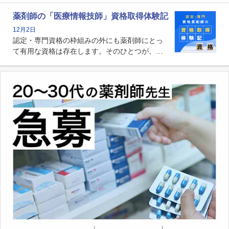
たらいいのか」まで踏み込んで提案・実践でき
る薬剤師です。現在、感染防止対策加算の施設
薬剤師の「医療情報技師」資格取得体験記
基準に専任の薬剤師配置が挙げられており、今
12月2日
後は感染症領域で薬剤師に、より多くの役割が
認定・専門資格の枠組みの外にも薬剤師にとっ
求められる可能性もあります。
て有用な資格は存在します。そのひとつが、
「医療情報技師」です。患者の病歴、経過、検
査データ、投薬歴など非常に多岐にわたる医療
データを利活用し、またシステム管理できるこ
とは、病院薬剤師を中心に大きな武器になりま
す。