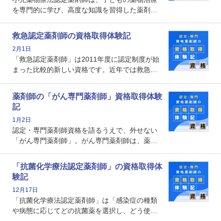
を専門的に学び、高度な知識を習得した薬剤師
です。子どもの発達段階における身体的特徴
や、特有の疾患、心理状況を理解し、専門性を
救急認定薬剤師の資格取得体験記
深めることで、子どもとその保護者に寄り添え
2月1日
る存在です。今回はそんな小児薬物療法認定薬
「救急認定薬剤師」は2011年度に認定制度が始
剤師の取得体験記をご紹介します。
まった比較的新しい資格です。近年では救急病
棟に薬剤師を配置する病院が増えてきているこ
とから、救急認定薬剤師を目指す病院薬剤師も
薬剤師の「がん専門薬剤師」資格取得体験
増えているのではないでしょうか。今回はそん
記
な救急認定薬剤師の取得体験記をご紹介しま
1月2日
す。
認定・専門薬剤師資格を語るうえで、外せない
「がん専門薬剤師」。がん専門薬剤師は、薬剤
師として初めて医療法上広告が可能な専門性に
関する資格として、2009年に発足しました。薬
「抗菌化学療法認定薬剤師」の資格取得体
剤師の専門性を活かして高度化するがん医療に
験記
貢献する姿は、今も病院薬剤師にとって一目置
12月17日
かれる存在です。
「抗菌化学療法認定薬剤師」は「感染症の種類
や病態に応じてどの抗菌薬を選択し、どう使っ