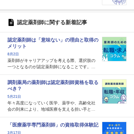
認定薬剤師に関する新着記事
認定薬剤師は「意味ない」の理由と取得の
メリット
8月2日
薬剤師がキャリアアップを考える際、選択肢の
一つとなるのが認定薬剤師になることです。し
かし、「認定薬剤師は取得しても意味がない」
という声を聞いたことがあるかもしれません。
調剤薬局の薬剤師は認定薬剤師資格を取る
本記事では、認定薬剤師が「意味ない」といわ
べき？
れる理由や、取得するメリット、年収・キャリ
5月21日
アへの影響を解説します。
年々高度になっていく医学、薬学や、高齢化社
会の到来により、地域医療を支える担い手とし
ての薬剤師の存在がクローズアップされるなか
で、重要度が増しているのが認定薬剤師という
「医療薬学専門薬剤師」の資格取得体験記
資格です。認定薬剤師とはいったいどんな資格
3月17日