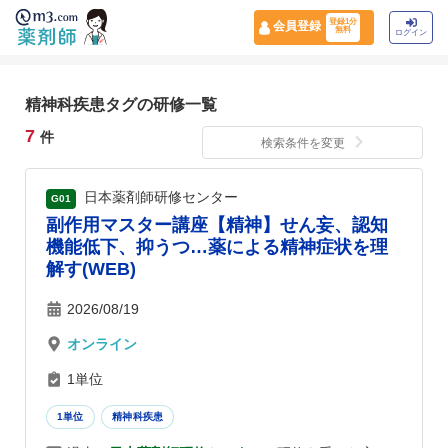
登録1分
会員登録
無料
ログイン
精神科疾患タグの研修一覧
7
件
検索条件を変更
日本薬剤師研修センター
G01
副作用マスター講座【精神】せん妄、認知
機能低下、抑うつ…薬による精神症状を理
解す(WEB)
2026/08/19
オンライン
1単位
1単位
精神科疾患