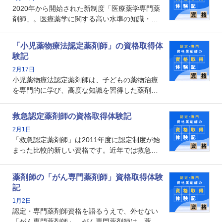
なのでしょうか。それを取得するとどのような
2020年から開始された新制度「医療薬学専門薬
メリットがあるのでしょうか。
剤師」。医療薬学に関する高い水準の知識・技
能を備えた薬剤師の養成を目的としており、薬
剤師としての専門性を示す客観的な根拠の一つ
「小児薬物療法認定薬剤師」の資格取得体
となります。取得要件は多岐に渡り、審査も複
験記
数回ありますが、患者さんに対して一定の能力
2月17日
の証明になる資格と言えます。
小児薬物療法認定薬剤師は、子どもの薬物治療
を専門的に学び、高度な知識を習得した薬剤師
です。子どもの発達段階における身体的特徴
や、特有の疾患、心理状況を理解し、専門性を
救急認定薬剤師の資格取得体験記
深めることで、子どもとその保護者に寄り添え
2月1日
る存在です。今回はそんな小児薬物療法認定薬
「救急認定薬剤師」は2011年度に認定制度が始
剤師の取得体験記をご紹介します。
まった比較的新しい資格です。近年では救急病
棟に薬剤師を配置する病院が増えてきているこ
とから、救急認定薬剤師を目指す病院薬剤師も
薬剤師の「がん専門薬剤師」資格取得体験
増えているのではないでしょうか。今回はそん
記
な救急認定薬剤師の取得体験記をご紹介しま
1月2日
す。
認定・専門薬剤師資格を語るうえで、外せない
「がん専門薬剤師」。がん専門薬剤師は、薬剤