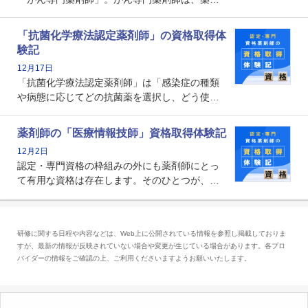
師として初めて医療法上広告が可能な専門性に
関する資格として、2009年に発足しました。薬
「抗菌化学療法認定薬剤師」の資格取得体
剤師の専門性を活かして高度化するがん医療に
験記
貢献する姿は、今も病院薬剤師にとって一目置
12月17日
かれる存在です。
「抗菌化学療法認定薬剤師」は「感染症の種類
や病態に応じてどの抗菌薬を選択し、どう使っ
たらいいのか」まで踏み込んで提案・実践でき
る薬剤師です。現在、感染防止対策加算の施設
薬剤師の「医療情報技師」資格取得体験記
基準に専任の薬剤師配置が挙げられており、今
12月2日
後は感染症領域で薬剤師に、より多くの役割が
認定・専門資格の枠組みの外にも薬剤師にとっ
求められる可能性もあります。
て有用な資格は存在します。そのひとつが、
「医療情報技師」です。患者の病歴、経過、検
査データ、投薬歴など非常に多岐にわたる医療
データを利活用し、またシステム管理できるこ
研修に関する日程や内容などは、Web上に公開されている情報を参照し掲載しておりま
とは、病院薬剤師を中心に大きな武器になりま
すが、最新の情報が反映されていない場合や変更が生じている場合があります。各プロ
す。
バイダーの情報をご確認の上、ご利用くださいますようお願いいたします。