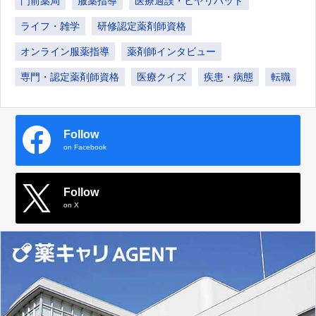
門前薬局
服薬指導
医療過誤・ヒヤリハット
ライフ・雑学
研修認定薬剤師資格
オンライン服薬指導
薬剤師インタビュー
専門・認定薬剤師資格
医療クイズ
疾患・病態
転職
Follow
on Facebook
Follow
on X