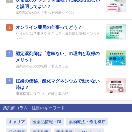
2
と説明してよい？
薬剤師のための「学べる医療クイズ」
オンライン薬局の仕事ってどう？
3
やりがいは？働きやすさは？～薬剤師に徹底インタビ
ュー
認定薬剤師は「意味ない」の理由と取得の
4
メリット
薬剤師のための転職・求人コラム
妊婦の便秘、酸化マグネシウムで効かない
5
時は？
服薬指導に役立つ、妊婦と薬の話
薬剤師コラム 注目のキーワード
キャリア
医薬品情報・DI
薬物療法・作用機序