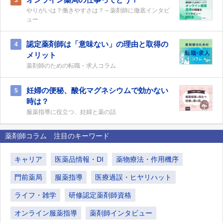
3
やりがいは？働きやすさは？～薬剤師に徹底インタビ
ュー
認定薬剤師は「意味ない」の理由と取得の
4
メリット
薬剤師のための転職・求人コラム
妊婦の便秘、酸化マグネシウムで効かない
5
時は？
服薬指導に役立つ、妊婦と薬の話
薬剤師コラム 注目のキーワード
キャリア
医薬品情報・DI
薬物療法・作用機序
門前薬局
服薬指導
医療過誤・ヒヤリハット
ライフ・雑学
研修認定薬剤師資格
オンライン服薬指導
薬剤師インタビュー