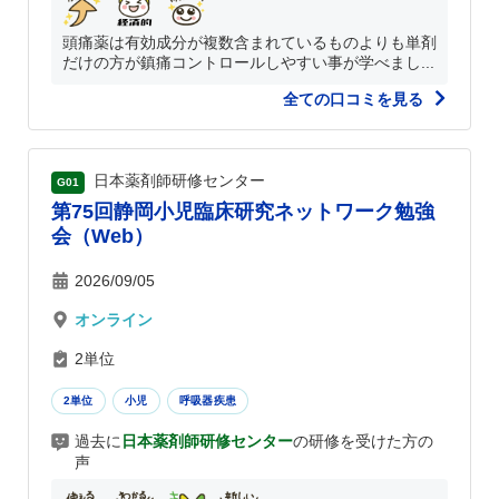
頭痛薬は有効成分が複数含まれているものよりも単剤
だけの方が鎮痛コントロールしやすい事が学べまし...
全ての口コミを見る
日本薬剤師研修センター
G01
第75回静岡小児臨床研究ネットワーク勉強
会（Web）
2026/09/05
オンライン
2単位
2単位
小児
呼吸器疾患
過去に
日本薬剤師研修センター
の研修を受けた方の
声