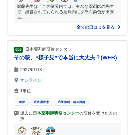
瀧藤先生は、この業界内では、有名な薬剤師の先生
で、経営されておられる薬局内にグラム染色が出来
る...
全ての口コミを見る
日本薬剤師研修センター
G01
その咳、“様子見”で本当に大丈夫？(WEB)
2027/01/13
オンライン
1単位
1単位
呼吸器疾患
症状診断・臨床推論
過去に
日本薬剤師研修センター
の研修を受けた方の
声