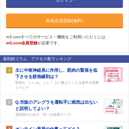
ログイン
新規会員登録(無料)
m3.comすべてのサービス・機能をご利用いただくには、
m3.com会員登録
が必要です。
薬剤師コラム アクセス数ランキング
主に中枢神経系に作用し、筋肉の緊張を低
1
下させる筋弛緩剤は？
医師も「いいね」した！ 人に教えたくなる薬学＆医療
トリビア
Q.市販のアレグラを運転手に眠気は出ない
2
と説明してよい？
薬剤師のための「学べる医療クイズ」
オンライン薬局の仕事ってどう？