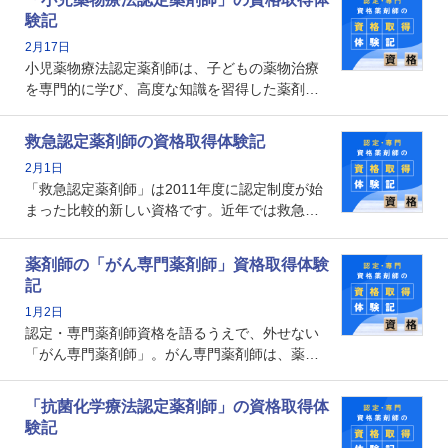
となります。取得要件は多岐に渡り、審査も複
験記
数回ありますが、患者さんに対して一定の能力
2月17日
の証明になる資格と言えます。
小児薬物療法認定薬剤師は、子どもの薬物治療
を専門的に学び、高度な知識を習得した薬剤師
です。子どもの発達段階における身体的特徴
や、特有の疾患、心理状況を理解し、専門性を
救急認定薬剤師の資格取得体験記
深めることで、子どもとその保護者に寄り添え
2月1日
る存在です。今回はそんな小児薬物療法認定薬
「救急認定薬剤師」は2011年度に認定制度が始
剤師の取得体験記をご紹介します。
まった比較的新しい資格です。近年では救急病
棟に薬剤師を配置する病院が増えてきているこ
とから、救急認定薬剤師を目指す病院薬剤師も
薬剤師の「がん専門薬剤師」資格取得体験
増えているのではないでしょうか。今回はそん
記
な救急認定薬剤師の取得体験記をご紹介しま
1月2日
す。
認定・専門薬剤師資格を語るうえで、外せない
「がん専門薬剤師」。がん専門薬剤師は、薬剤
師として初めて医療法上広告が可能な専門性に
関する資格として、2009年に発足しました。薬
「抗菌化学療法認定薬剤師」の資格取得体
剤師の専門性を活かして高度化するがん医療に
験記
貢献する姿は、今も病院薬剤師にとって一目置