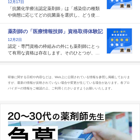
12月17日
かれる存在です。
「抗菌化学療法認定薬剤師」は「感染症の種類
や病態に応じてどの抗菌薬を選択し、どう使っ
たらいいのか」まで踏み込んで提案・実践でき
る薬剤師です。現在、感染防止対策加算の施設
薬剤師の「医療情報技師」資格取得体験記
基準に専任の薬剤師配置が挙げられており、今
12月2日
後は感染症領域で薬剤師に、より多くの役割が
認定・専門資格の枠組みの外にも薬剤師にとっ
求められる可能性もあります。
て有用な資格は存在します。そのひとつが、
「医療情報技師」です。患者の病歴、経過、検
査データ、投薬歴など非常に多岐にわたる医療
データを利活用し、またシステム管理できるこ
研修に関する日程や内容などは、Web上に公開されている情報を参照し掲載しておりま
とは、病院薬剤師を中心に大きな武器になりま
すが、最新の情報が反映されていない場合や変更が生じている場合があります。各プロ
す。
バイダーの情報をご確認の上、ご利用くださいますようお願いいたします。