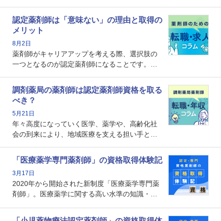
認定薬剤師は「意味ない」の理由と取得の
メリット
8月2日
薬剤師がキャリアアップを考える際、選択肢の
一つとなるのが認定薬剤師になることです。し
かし、「認定薬剤師は取得しても意味がない」
という声を聞いたことがあるかもしれません。
調剤薬局の薬剤師は認定薬剤師資格を取る
本記事では、認定薬剤師が「意味ない」といわ
べき？
れる理由や、取得するメリット、年収・キャリ
5月21日
アへの影響を解説します。
年々高度になっていく医学、薬学や、高齢化社
会の到来により、地域医療を支える担い手とし
ての薬剤師の存在がクローズアップされるなか
で、重要度が増しているのが認定薬剤師という
「医療薬学専門薬剤師」の資格取得体験記
資格です。認定薬剤師とはいったいどんな資格
3月17日
なのでしょうか。それを取得するとどのような
2020年から開始された新制度「医療薬学専門薬
メリットがあるのでしょうか。
剤師」。医療薬学に関する高い水準の知識・技
能を備えた薬剤師の養成を目的としており、薬
剤師としての専門性を示す客観的な根拠の一つ
「小児薬物療法認定薬剤師」の資格取得体