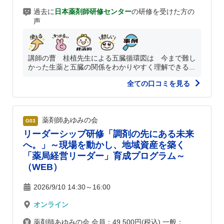
過去に
日本薬剤師研修センター
の研修を受けた方の
声
講師の曹 桂植先生による五臓循環図は 今まで難し
かった生薬と五臓の関係をわかりやすく理解できる...
全ての口コミを見る
薬剤師あゆみの会
G03
リーダーシップ研修「調剤の先にある未来
へ。」～現場を動かし、地域資産を築く
「薬局経営リーダー」育成プログラム～
（WEB）
2026/9/10 14:30～16:00
オンライン
薬剤師あゆみの会 会員：49,500円(税込) 一般：