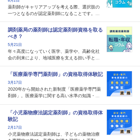
8月2日
薬剤師がキャリアアップを考える際、選択肢の
一つとなるのが認定薬剤師になることです。し
かし、「認定薬剤師は取得しても意味がない」
という声を聞いたことがあるかもしれません。
調剤薬局の薬剤師は認定薬剤師資格を取る
本記事では、認定薬剤師が「意味ない」といわ
べき？
れる理由や、取得するメリット、年収・キャリ
5月21日
アへの影響を解説します。
年々高度になっていく医学、薬学や、高齢化社
会の到来により、地域医療を支える担い手とし
ての薬剤師の存在がクローズアップされるなか
で、重要度が増しているのが認定薬剤師という
「医療薬学専門薬剤師」の資格取得体験記
資格です。認定薬剤師とはいったいどんな資格
3月17日
なのでしょうか。それを取得するとどのような
2020年から開始された新制度「医療薬学専門薬
メリットがあるのでしょうか。
剤師」。医療薬学に関する高い水準の知識・技
能を備えた薬剤師の養成を目的としており、薬
剤師としての専門性を示す客観的な根拠の一つ
「小児薬物療法認定薬剤師」の資格取得体
となります。取得要件は多岐に渡り、審査も複
験記
数回ありますが、患者さんに対して一定の能力
2月17日
の証明になる資格と言えます。
小児薬物療法認定薬剤師は、子どもの薬物治療