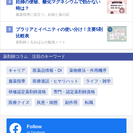
妊婦の便秘、酸化マグネシウムで効かない
4
時は？
服薬指導に役立つ、妊婦と薬の話
プラリアとイベニティの使い分け！主要5剤
5
比較表
薬剤師くるみぱんの勉強ノート
薬剤師コラム 注目のキーワード
キャリア
医薬品情報・DI
薬物療法・作用機序
服薬指導
医療過誤・ヒヤリハット
ライフ・雑学
研修認定薬剤師資格
専門・認定薬剤師資格
医療クイズ
疾患・病態
副作用
転職
Follow
on Facebook