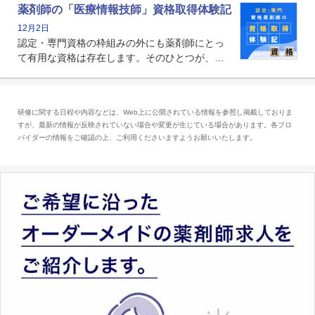
る薬剤師です。現在、感染防止対策加算の施設
薬剤師の「医療情報技師」資格取得体験記
基準に専任の薬剤師配置が挙げられており、今
12月2日
後は感染症領域で薬剤師に、より多くの役割が
認定・専門資格の枠組みの外にも薬剤師にとっ
求められる可能性もあります。
て有用な資格は存在します。そのひとつが、
「医療情報技師」です。患者の病歴、経過、検
査データ、投薬歴など非常に多岐にわたる医療
データを利活用し、またシステム管理できるこ
研修に関する日程や内容などは、Web上に公開されている情報を参照し掲載しておりま
とは、病院薬剤師を中心に大きな武器になりま
すが、最新の情報が反映されていない場合や変更が生じている場合があります。各プロ
す。
バイダーの情報をご確認の上、ご利用くださいますようお願いいたします。