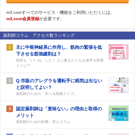
m3.comすべてのサービス・機能をご利用いただくには、
m3.com会員登録
が必要です。
薬剤師コラム アクセス数ランキング
主に中枢神経系に作用し、筋肉の緊張を低
1
下させる筋弛緩剤は？
医師も「いいね」した！ 人に教えたくなる薬学＆医療
トリビア
Q.市販のアレグラを運転手に眠気は出ない
2
と説明してよい？
薬剤師のための「学べる医療クイズ」
認定薬剤師は「意味ない」の理由と取得の
3
メリット
薬剤師のための転職・求人コラム