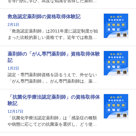
を専門的に学び、高度な知識を習得した薬剤師
です。子どもの発達段階における身体的特徴
や、特有の疾患、心理状況を理解し、専門性を
救急認定薬剤師の資格取得体験記
深めることで、子どもとその保護者に寄り添え
2月1日
る存在です。今回はそんな小児薬物療法認定薬
「救急認定薬剤師」は2011年度に認定制度が始
剤師の取得体験記をご紹介します。
まった比較的新しい資格です。近年では救急病
棟に薬剤師を配置する病院が増えてきているこ
とから、救急認定薬剤師を目指す病院薬剤師も
薬剤師の「がん専門薬剤師」資格取得体験
増えているのではないでしょうか。今回はそん
記
な救急認定薬剤師の取得体験記をご紹介しま
1月2日
す。
認定・専門薬剤師資格を語るうえで、外せない
「がん専門薬剤師」。がん専門薬剤師は、薬剤
師として初めて医療法上広告が可能な専門性に
関する資格として、2009年に発足しました。薬
「抗菌化学療法認定薬剤師」の資格取得体
剤師の専門性を活かして高度化するがん医療に
験記
貢献する姿は、今も病院薬剤師にとって一目置
12月17日
かれる存在です。
「抗菌化学療法認定薬剤師」は「感染症の種類
や病態に応じてどの抗菌薬を選択し、どう使っ
たらいいのか」まで踏み込んで提案・実践でき