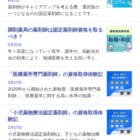
8月2日
薬剤師がキャリアアップを考える際、選択肢の
一つとなるのが認定薬剤師になることです。し
かし、「認定薬剤師は取得しても意味がない」
という声を聞いたことがあるかもしれません。
調剤薬局の薬剤師は認定薬剤師資格を取る
本記事では、認定薬剤師が「意味ない」といわ
べき？
れる理由や、取得するメリット、年収・キャリ
5月21日
アへの影響を解説します。
年々高度になっていく医学、薬学や、高齢化社
会の到来により、地域医療を支える担い手とし
ての薬剤師の存在がクローズアップされるなか
で、重要度が増しているのが認定薬剤師という
「医療薬学専門薬剤師」の資格取得体験記
資格です。認定薬剤師とはいったいどんな資格
3月17日
なのでしょうか。それを取得するとどのような
2020年から開始された新制度「医療薬学専門薬
メリットがあるのでしょうか。
剤師」。医療薬学に関する高い水準の知識・技
能を備えた薬剤師の養成を目的としており、薬
剤師としての専門性を示す客観的な根拠の一つ
「小児薬物療法認定薬剤師」の資格取得体
となります。取得要件は多岐に渡り、審査も複
験記
数回ありますが、患者さんに対して一定の能力
2月17日
の証明になる資格と言えます。
小児薬物療法認定薬剤師は、子どもの薬物治療