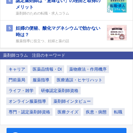
認定薬剤師は「意味ない」の理由と取得の
4
メリット
薬剤師のための転職・求人コラム
妊婦の便秘、酸化マグネシウムで効かない
5
時は？
服薬指導に役立つ、妊婦と薬の話
薬剤師コラム 注目のキーワード
キャリア
医薬品情報・DI
薬物療法・作用機序
門前薬局
服薬指導
医療過誤・ヒヤリハット
ライフ・雑学
研修認定薬剤師資格
オンライン服薬指導
薬剤師インタビュー
専門・認定薬剤師資格
医療クイズ
疾患・病態
転職