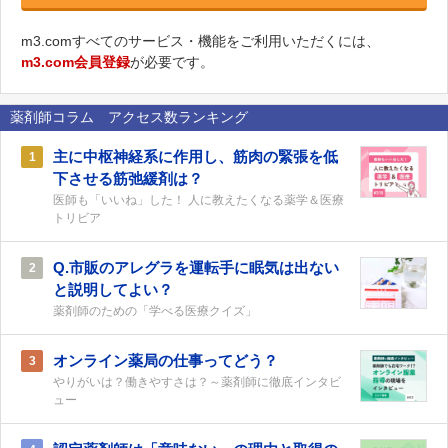
m3.comすべてのサービス・機能をご利用いただくには、
m3.com会員登録
が必要です。
薬剤師コラム アクセス数ランキング
主に中枢神経系に作用し、筋肉の緊張を低
1
下させる筋弛緩剤は？
医師も「いいね」した！ 人に教えたくなる薬学＆医療
トリビア
Q.市販のアレグラを運転手に眠気は出ない
2
と説明してよい？
薬剤師のための「学べる医療クイズ」
オンライン薬局の仕事ってどう？
3
やりがいは？働きやすさは？～薬剤師に徹底インタビ
ュー