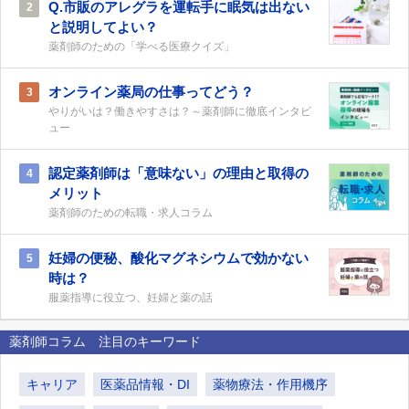
Q.市販のアレグラを運転手に眠気は出ない
2
と説明してよい？
薬剤師のための「学べる医療クイズ」
オンライン薬局の仕事ってどう？
3
やりがいは？働きやすさは？～薬剤師に徹底インタビ
ュー
認定薬剤師は「意味ない」の理由と取得の
4
メリット
薬剤師のための転職・求人コラム
妊婦の便秘、酸化マグネシウムで効かない
5
時は？
服薬指導に役立つ、妊婦と薬の話
薬剤師コラム 注目のキーワード
キャリア
医薬品情報・DI
薬物療法・作用機序