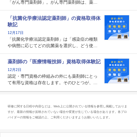
「がん専門薬剤師」。がん専門薬剤師は、薬剤
師として初めて医療法上広告が可能な専門性に
関する資格として、2009年に発足しました。薬
「抗菌化学療法認定薬剤師」の資格取得体
剤師の専門性を活かして高度化するがん医療に
験記
貢献する姿は、今も病院薬剤師にとって一目置
12月17日
かれる存在です。
「抗菌化学療法認定薬剤師」は「感染症の種類
や病態に応じてどの抗菌薬を選択し、どう使っ
たらいいのか」まで踏み込んで提案・実践でき
る薬剤師です。現在、感染防止対策加算の施設
薬剤師の「医療情報技師」資格取得体験記
基準に専任の薬剤師配置が挙げられており、今
12月2日
後は感染症領域で薬剤師に、より多くの役割が
認定・専門資格の枠組みの外にも薬剤師にとっ
求められる可能性もあります。
て有用な資格は存在します。そのひとつが、
「医療情報技師」です。患者の病歴、経過、検
査データ、投薬歴など非常に多岐にわたる医療
データを利活用し、またシステム管理できるこ
研修に関する日程や内容などは、Web上に公開されている情報を参照し掲載しておりま
とは、病院薬剤師を中心に大きな武器になりま
すが、最新の情報が反映されていない場合や変更が生じている場合があります。各プロ
す。
バイダーの情報をご確認の上、ご利用くださいますようお願いいたします。