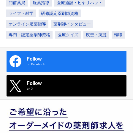
門前薬局
服薬指導
医療過誤・ヒヤリハット
ライフ・雑学
研修認定薬剤師資格
オンライン服薬指導
薬剤師インタビュー
専門・認定薬剤師資格
医療クイズ
疾患・病態
転職
Follow
on Facebook
Follow
on X