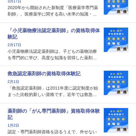
3月17日
なのでしょうか。それを取得するとどのような
2020年から開始された新制度「医療薬学専門薬
メリットがあるのでしょうか。
剤師」。医療薬学に関する高い水準の知識・技
能を備えた薬剤師の養成を目的としており、薬
剤師としての専門性を示す客観的な根拠の一つ
「小児薬物療法認定薬剤師」の資格取得体
となります。取得要件は多岐に渡り、審査も複
験記
数回ありますが、患者さんに対して一定の能力
2月17日
の証明になる資格と言えます。
小児薬物療法認定薬剤師は、子どもの薬物治療
を専門的に学び、高度な知識を習得した薬剤師
です。子どもの発達段階における身体的特徴
や、特有の疾患、心理状況を理解し、専門性を
救急認定薬剤師の資格取得体験記
深めることで、子どもとその保護者に寄り添え
2月1日
る存在です。今回はそんな小児薬物療法認定薬
「救急認定薬剤師」は2011年度に認定制度が始
剤師の取得体験記をご紹介します。
まった比較的新しい資格です。近年では救急病
棟に薬剤師を配置する病院が増えてきているこ
とから、救急認定薬剤師を目指す病院薬剤師も
薬剤師の「がん専門薬剤師」資格取得体験
増えているのではないでしょうか。今回はそん
記
な救急認定薬剤師の取得体験記をご紹介しま
1月2日
す。
認定・専門薬剤師資格を語るうえで、外せない