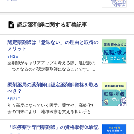
認定薬剤師に関する新着記事
認定薬剤師は「意味ない」の理由と取得の
メリット
8月2日
薬剤師がキャリアアップを考える際、選択肢の
一つとなるのが認定薬剤師になることです。し
かし、「認定薬剤師は取得しても意味がない」
という声を聞いたことがあるかもしれません。
調剤薬局の薬剤師は認定薬剤師資格を取る
本記事では、認定薬剤師が「意味ない」といわ
べき？
れる理由や、取得するメリット、年収・キャリ
5月21日
アへの影響を解説します。
年々高度になっていく医学、薬学や、高齢化社
会の到来により、地域医療を支える担い手とし
ての薬剤師の存在がクローズアップされるなか
で、重要度が増しているのが認定薬剤師という
「医療薬学専門薬剤師」の資格取得体験記
資格です。認定薬剤師とはいったいどんな資格