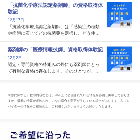
関する資格として、2009年に発足しました。薬
「抗菌化学療法認定薬剤師」の資格取得体
剤師の専門性を活かして高度化するがん医療に
験記
貢献する姿は、今も病院薬剤師にとって一目置
12月17日
かれる存在です。
「抗菌化学療法認定薬剤師」は「感染症の種類
や病態に応じてどの抗菌薬を選択し、どう使っ
たらいいのか」まで踏み込んで提案・実践でき
る薬剤師です。現在、感染防止対策加算の施設
薬剤師の「医療情報技師」資格取得体験記
基準に専任の薬剤師配置が挙げられており、今
12月2日
後は感染症領域で薬剤師に、より多くの役割が
認定・専門資格の枠組みの外にも薬剤師にとっ
求められる可能性もあります。
て有用な資格は存在します。そのひとつが、
「医療情報技師」です。患者の病歴、経過、検
査データ、投薬歴など非常に多岐にわたる医療
データを利活用し、またシステム管理できるこ
研修に関する日程や内容などは、Web上に公開されている情報を参照し掲載しておりま
とは、病院薬剤師を中心に大きな武器になりま
すが、最新の情報が反映されていない場合や変更が生じている場合があります。各プロ
す。
バイダーの情報をご確認の上、ご利用くださいますようお願いいたします。