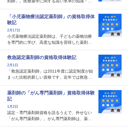
剤師」。医療薬学に関する高い水準の知識・技
能を備えた薬剤師の養成を目的としており、薬
剤師としての専門性を示す客観的な根拠の一つ
「小児薬物療法認定薬剤師」の資格取得体
となります。取得要件は多岐に渡り、審査も複
験記
数回ありますが、患者さんに対して一定の能力
2月17日
の証明になる資格と言えます。
小児薬物療法認定薬剤師は、子どもの薬物治療
を専門的に学び、高度な知識を習得した薬剤師
です。子どもの発達段階における身体的特徴
や、特有の疾患、心理状況を理解し、専門性を
救急認定薬剤師の資格取得体験記
深めることで、子どもとその保護者に寄り添え
2月1日
る存在です。今回はそんな小児薬物療法認定薬
「救急認定薬剤師」は2011年度に認定制度が始
剤師の取得体験記をご紹介します。
まった比較的新しい資格です。近年では救急病
棟に薬剤師を配置する病院が増えてきているこ
とから、救急認定薬剤師を目指す病院薬剤師も
薬剤師の「がん専門薬剤師」資格取得体験
増えているのではないでしょうか。今回はそん
記
な救急認定薬剤師の取得体験記をご紹介しま
1月2日
す。
認定・専門薬剤師資格を語るうえで、外せない
「がん専門薬剤師」。がん専門薬剤師は、薬剤
師として初めて医療法上広告が可能な専門性に