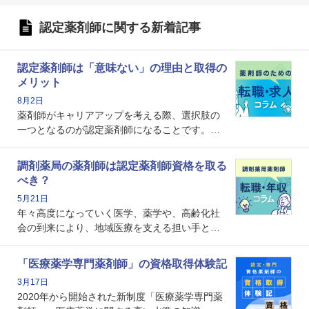
認定薬剤師に関する新着記事
認定薬剤師は「意味ない」の理由と取得の
メリット
8月2日
薬剤師がキャリアアップを考える際、選択肢の
一つとなるのが認定薬剤師になることです。し
かし、「認定薬剤師は取得しても意味がない」
という声を聞いたことがあるかもしれません。
調剤薬局の薬剤師は認定薬剤師資格を取る
本記事では、認定薬剤師が「意味ない」といわ
べき？
れる理由や、取得するメリット、年収・キャリ
5月21日
アへの影響を解説します。
年々高度になっていく医学、薬学や、高齢化社
会の到来により、地域医療を支える担い手とし
ての薬剤師の存在がクローズアップされるなか
で、重要度が増しているのが認定薬剤師という
「医療薬学専門薬剤師」の資格取得体験記
資格です。認定薬剤師とはいったいどんな資格
3月17日
なのでしょうか。それを取得するとどのような
2020年から開始された新制度「医療薬学専門薬
メリットがあるのでしょうか。