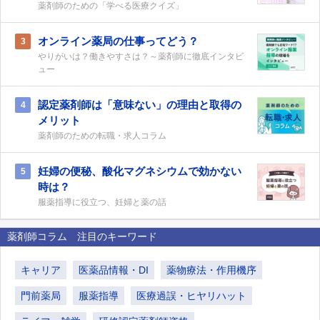
薬剤師のための「学べる医療クイズ」
オンライン薬局の仕事ってどう？
3
やりがいは？働きやすさは？～薬剤師に徹底インタビ
ュー
認定薬剤師は「意味ない」の理由と取得の
4
メリット
薬剤師のための転職・求人コラム
妊婦の便秘、酸化マグネシウムで効かない
5
時は？
服薬指導に役立つ、妊婦と薬の話
薬剤師コラム 注目のキーワード
キャリア
医薬品情報・DI
薬物療法・作用機序
門前薬局
服薬指導
医療過誤・ヒヤリハット