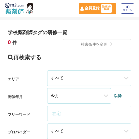
登録1分
会員登録
無料
ログイン
学校薬剤師タグの研修一覧
0
件
検索条件を変更
再検索する
エリア
以降
開催年月
フリーワード
プロバイダー