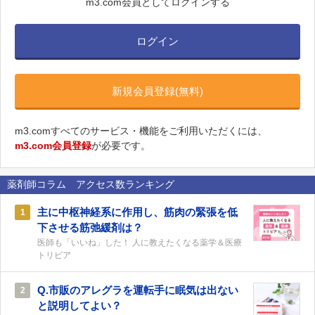
m3.com会員としてログインする
ログイン
新規会員登録(無料)
m3.comすべてのサービス・機能をご利用いただくには、
m3.com会員登録
が必要です。
薬剤師コラム アクセス数ランキング
主に中枢神経系に作用し、筋肉の緊張を低
1
下させる筋弛緩剤は？
医師も「いいね」した！ 人に教えたくなる薬学＆医療
トリビア
Q.市販のアレグラを運転手に眠気は出ない
2
と説明してよい？