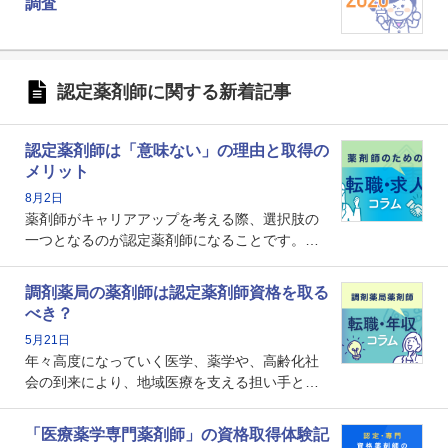
調査
認定薬剤師に関する新着記事
認定薬剤師は「意味ない」の理由と取得の
メリット
8月2日
薬剤師がキャリアアップを考える際、選択肢の
一つとなるのが認定薬剤師になることです。し
かし、「認定薬剤師は取得しても意味がない」
という声を聞いたことがあるかもしれません。
調剤薬局の薬剤師は認定薬剤師資格を取る
本記事では、認定薬剤師が「意味ない」といわ
べき？
れる理由や、取得するメリット、年収・キャリ
5月21日
アへの影響を解説します。
年々高度になっていく医学、薬学や、高齢化社
会の到来により、地域医療を支える担い手とし
ての薬剤師の存在がクローズアップされるなか
で、重要度が増しているのが認定薬剤師という
「医療薬学専門薬剤師」の資格取得体験記
資格です。認定薬剤師とはいったいどんな資格