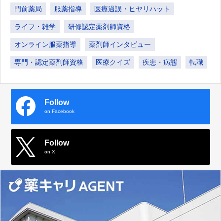
門前薬局
服薬指導
医療過誤・ヒヤリハット
ライフ・雑学
研修認定薬剤師資格
オンライン服薬指導
薬剤師インタビュー
専門・認定薬剤師資格
医療クイズ
疾患・病態
転職
Follow
on Facebook
Follow
on X