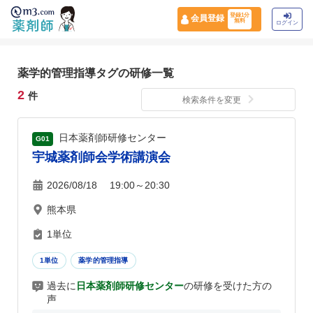
登録1分
会員登録
無料
ログイン
薬学的管理指導タグの研修一覧
2
件
検索条件を変更
日本薬剤師研修センター
G01
宇城薬剤師会学術講演会
2026/08/18 19:00～20:30
熊本県
1単位
1単位
薬学的管理指導
過去に
日本薬剤師研修センター
の研修を受けた方の
声