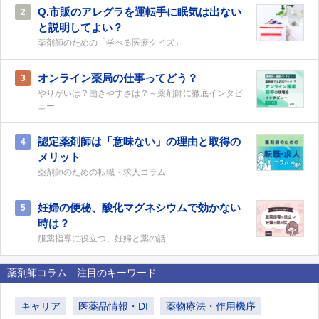
Q.市販のアレグラを運転手に眠気は出ない
2
と説明してよい？
薬剤師のための「学べる医療クイズ」
オンライン薬局の仕事ってどう？
3
やりがいは？働きやすさは？～薬剤師に徹底インタビ
ュー
認定薬剤師は「意味ない」の理由と取得の
4
メリット
薬剤師のための転職・求人コラム
妊婦の便秘、酸化マグネシウムで効かない
5
時は？
服薬指導に役立つ、妊婦と薬の話
薬剤師コラム 注目のキーワード
キャリア
医薬品情報・DI
薬物療法・作用機序