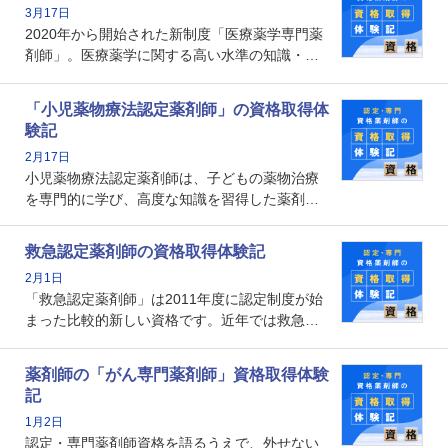
3月17日
なのでしょうか。それを取得するとどのような
2020年から開始された新制度「医療薬学専門薬
メリットがあるのでしょうか。
剤師」。医療薬学に関する高い水準の知識・技
能を備えた薬剤師の養成を目的としており、薬
剤師としての専門性を示す客観的な根拠の一つ
「小児薬物療法認定薬剤師」の資格取得体
となります。取得要件は多岐に渡り、審査も複
験記
数回ありますが、患者さんに対して一定の能力
2月17日
の証明になる資格と言えます。
小児薬物療法認定薬剤師は、子どもの薬物治療
を専門的に学び、高度な知識を習得した薬剤師
です。子どもの発達段階における身体的特徴
や、特有の疾患、心理状況を理解し、専門性を
救急認定薬剤師の資格取得体験記
深めることで、子どもとその保護者に寄り添え
2月1日
る存在です。今回はそんな小児薬物療法認定薬
「救急認定薬剤師」は2011年度に認定制度が始
剤師の取得体験記をご紹介します。
まった比較的新しい資格です。近年では救急病
棟に薬剤師を配置する病院が増えてきているこ
とから、救急認定薬剤師を目指す病院薬剤師も
薬剤師の「がん専門薬剤師」資格取得体験
増えているのではないでしょうか。今回はそん
記
な救急認定薬剤師の取得体験記をご紹介しま
1月2日
す。
認定・専門薬剤師資格を語るうえで、外せない