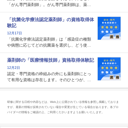
「がん専門薬剤師」。がん専門薬剤師は、薬剤
師として初めて医療法上広告が可能な専門性に
関する資格として、2009年に発足しました。薬
「抗菌化学療法認定薬剤師」の資格取得体
剤師の専門性を活かして高度化するがん医療に
験記
貢献する姿は、今も病院薬剤師にとって一目置
12月17日
かれる存在です。
「抗菌化学療法認定薬剤師」は「感染症の種類
や病態に応じてどの抗菌薬を選択し、どう使っ
たらいいのか」まで踏み込んで提案・実践でき
る薬剤師です。現在、感染防止対策加算の施設
薬剤師の「医療情報技師」資格取得体験記
基準に専任の薬剤師配置が挙げられており、今
12月2日
後は感染症領域で薬剤師に、より多くの役割が
認定・専門資格の枠組みの外にも薬剤師にとっ
求められる可能性もあります。
て有用な資格は存在します。そのひとつが、
「医療情報技師」です。患者の病歴、経過、検
査データ、投薬歴など非常に多岐にわたる医療
データを利活用し、またシステム管理できるこ
研修に関する日程や内容などは、Web上に公開されている情報を参照し掲載しておりま
とは、病院薬剤師を中心に大きな武器になりま
すが、最新の情報が反映されていない場合や変更が生じている場合があります。各プロ
す。
バイダーの情報をご確認の上、ご利用くださいますようお願いいたします。